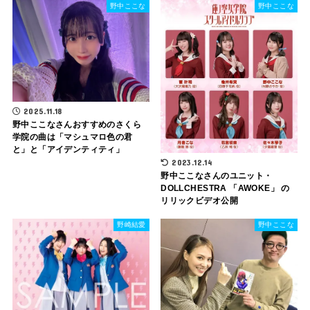
野中ここな
野中ここな
2025.11.18
野中ここなさんおすすめのさくら
学院の曲は「マシュマロ色の君
と」と「アイデンティティ」
2023.12.14
野中ここなさんのユニット・
DOLLCHESTRA 「AWOKE」 の
リリックビデオ公開
野崎結愛
野中ここな