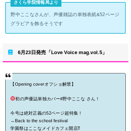
る人いる？ 【海外の反応】
さくら学院情報局より
野中ここなさんが、声優雑誌の単独表紙&52ページ
BABYMETAL「CANNONBALL外伝」グッズ販売決定
グラビアを飾るそうです
タワーレコード新宿店にてBABYMETALのパネル展が開催中
Powered by livedoor 相互RSS
6月23日発売「Love Voice mag.vol.5」
【Opening coverオフショ解禁】
初の声優誌単独カバー
#野中ここな
さん！
今号は絶対正義の52ページ超特集！
→Back to the school festival
学園祭はここなメイドカフェ開店⁉︎