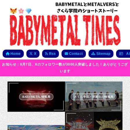
Home
X
Rss
Contact
Sitemap
Ab
お知らせ：8月7日、Xのフォロワー数が3000人突破しました！ありがとうござ
います
BABYMETAL情報局
さくら学院と卒業生の情報局