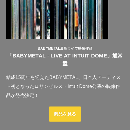
BABYMETAL最新ライブ映像作品
「BABYMETAL - LIVE AT INTUIT DOME」通常
盤
結成15周年を迎えたBABYMETAL、日本人アーティス
ト初となったロサンゼルス・Intuit Dome公演の映像作
品が発売決定！
商品を見る