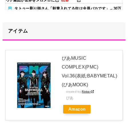
っ子集団が世界をメロメロに
NEW!
タトゥー彫り師さん「刺青入れてる奴は全員バカです」→30万
再生ｗｗｗｗｗｗ
NEW!
【超速報】靖國神社、ようやく気づくｗｗｗｗｗｗｗｗｗｗ
アイテム
NEW!
小島大河 .258(213-55) 5本 22打点 OPS.649 ←新人王の可能性
まだある？
NEW!
ぴあMUSIC
ライブ終わりのばぶにゃぎとれんたんが可愛すぎる！！！【乃
COMPLEX(PMC)
木坂46】
NEW!
Vol.36(表紙:BABYMETAL)
日本独自企画・限定生産盤「METAL FORTH (DELUXE
(ぴあMOOK)
created by
Rinker
JAPAN EDITION)」着弾
ぴあ
【BABYMETAL】METAL FORTH DELUXE JAPAN EDITION
Amazon
開封レビュー!
Powered by livedoor 相互RSS