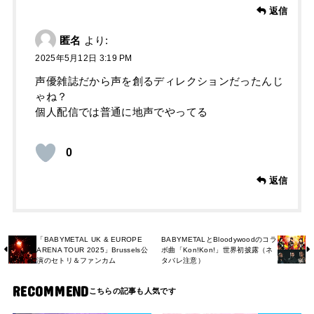
返信
匿名
より:
2025年5月12日 3:19 PM
声優雑誌だから声を創るディレクションだったんじ
ゃね？
個人配信では普通に地声でやってる
0
返信
「BABYMETAL UK & EUROPE
BABYMETALとBloodywoodのコラ
ARENA TOUR 2025」Brussels公
ボ曲「Kon!Kon!」世界初披露（ネ
演のセトリ＆ファンカム
タバレ注意）
RECOMMEND