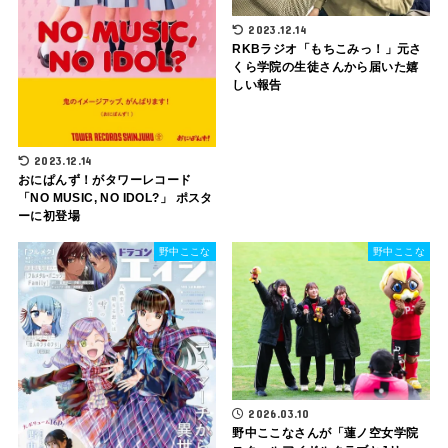
2023.12.14
RKBラジオ「もちこみっ！」元さ
くら学院の生徒さんから届いた嬉
しい報告
2023.12.14
おにぱんず！がタワーレコード
「NO MUSIC, NO IDOL?」 ポスタ
ーに初登場
野中ここな
野中ここな
2026.03.10
野中ここなさんが「蓮ノ空女学院