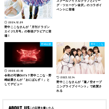
スクールアイドルクラブとJリー
グ・ツエーゲン金沢」のコラボイ
ベントに登場
2024.12.09
野中ここなさんが「月刊ドラゴン
エイジ1月号」の巻頭グラビアに登
場！
野崎結愛
野中ここな
2022.03.10
令和の可憐Girl’s？野中ここな・野
2023.12.14
崎結愛さんが「おにぱんず！」と
野中ここなさんが「蓮ノ空オープ
してデビュー
ニングライブイベント」で絶賛さ
れる
ABOUT US