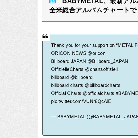
BABYMETAL、最新アル
全米総合アルバムチャートで日
Thank you for your support on “METAL 
ORICON NEWS
@oricon
Billboard JAPAN
@Billboard_JAPAN
OffizielleCharts
@chartsoffiziell
billboard
@billboard
billboard charts
@billboardcharts
Official Charts
@officialcharts
#BABYME
pic.twitter.com/VUNr8QcAiE
— BABYMETAL (@BABYMETAL_JAPA