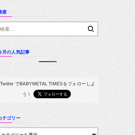
検索
検
索:
今月の人気記事
Twitter でBABYMETAL TIMESを
フォローしよ
う！
カテゴリー