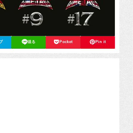
ブ
送る
Pocket
Pin it