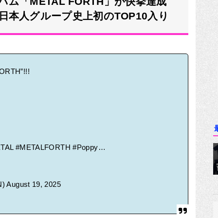
バム「METAL FORTH」が快挙達成
本人グループ史上初のTOP10入り
FORTH”!!!
TAL
#METALFORTH
#Poppy
…
N)
August 19, 2025