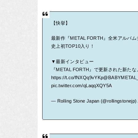
【快挙】
最新作『METAL FORTH』全米アル
史上初TOP10入り！
▼最新インタビュー
『METAL FORTH』で更新された新た
https://t.co/fNXQq9vYKp
@BABYMETAL
pic.twitter.com/qLaqqXQY5A
— Rolling Stone Japan (@rollingstonejp)