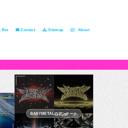
Rss
Contact
Sitemap
About
BABYMETALのアンケート