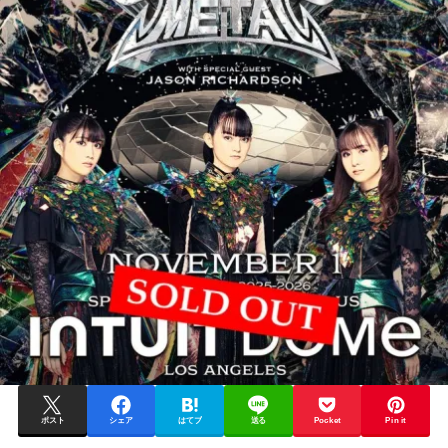
ポスト
シェア
はてブ
送る
Pocket
Pin it