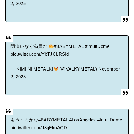
2, 2025
間違いなく満員だ
#BABYMETAL
#IntuitDome
pic.twitter.com/YbTJCLRSId
— KIMI NI METALKI
(@VALKYMETAL)
November
2, 2025
もうすぐかな
#BABYMETAL
#LosAngeles
#IntuitDome
pic.twitter.com/d8gFkoAQDf