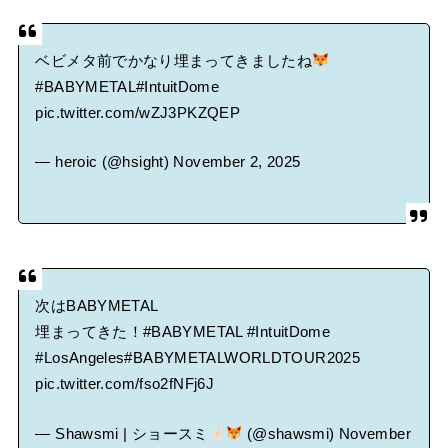
ベビメタ前でかなり埋まってきましたね
#BABYMETAL
#IntuitDome
pic.twitter.com/wZJ3PKZQEP
— heroic (@hsight)
November 2, 2025
次はBABYMETAL
埋まってきた！
#BABYMETAL
#IntuitDome
#LosAngeles
#BABYMETALWORLDTOUR2025
pic.twitter.com/fso2fNFj6J
— Shawsmi | ショースミ
(@shawsmi)
November