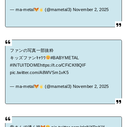
— ma-metal
(@mametal3)
November 2, 2025
ファンの写真一部抜粋
キッズファンｷｬﾜﾜ
#BABYMETAL
#INTUITDOME
https://t.co/CFiCKf8QIF
pic.twitter.com/A8WVSm1vK5
— ma-metal
(@mametal3)
November 2, 2025