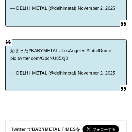
— DELHIｰMETAL (@delhimetal)
November 2, 2025
始まった
#BABYMETAL
#LosAngeles
#IntuitDome
pic.twitter.com/GdcNU85Xj8
— DELHIｰMETAL (@delhimetal)
November 2, 2025
Twitter でBABYMETAL TIMESを