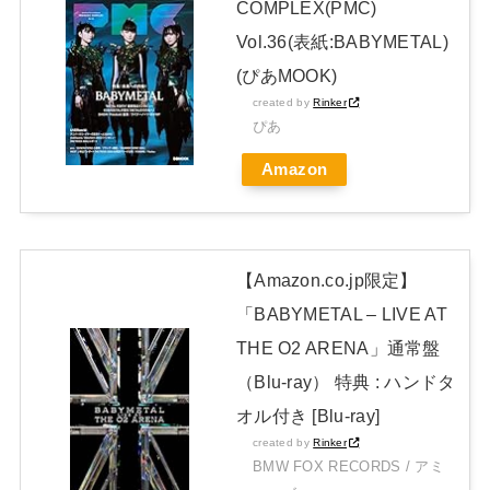
COMPLEX(PMC)
NEW!
Vol.36(表紙:BABYMETAL)
日本独自企画・限定生産盤「METAL FORTH (DELUXE
(ぴあMOOK)
JAPAN EDITION)」着弾
created by
Rinker
ぴあ
【BABYMETAL】METAL FORTH DELUXE JAPAN EDITION
Amazon
開封レビュー!
Powered by livedoor 相互RSS
【Amazon.co.jp限定】
「BABYMETAL – LIVE AT
THE O2 ARENA」通常盤
（Blu-ray） 特典 : ハンドタ
オル付き [Blu-ray]
created by
Rinker
BMW FOX RECORDS / アミ