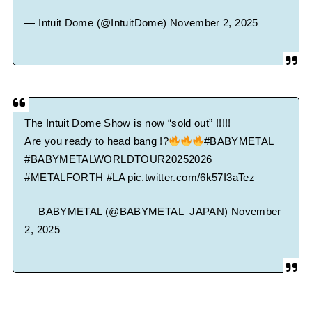
— Intuit Dome (@IntuitDome)
November 2, 2025
The Intuit Dome Show is now “sold out” !!!!!
Are you ready to head bang !?
#BABYMETAL
#BABYMETALWORLDTOUR20252026
#METALFORTH
#LA
pic.twitter.com/6k57I3aTez
— BABYMETAL (@BABYMETAL_JAPAN)
November
2, 2025