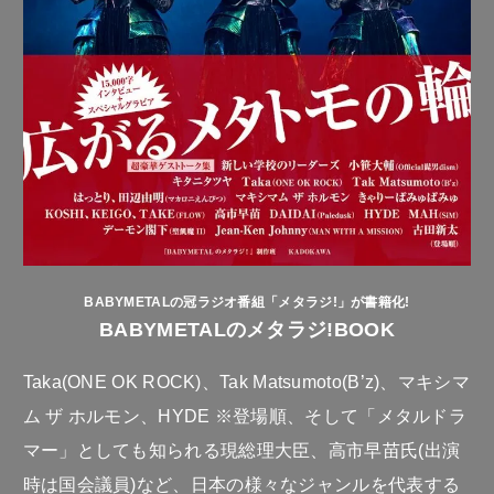
BABYMETALの冠ラジオ番組「メタラジ!」が書籍化!
BABYMETALのメタラジ!BOOK
Taka(ONE OK ROCK)、Tak Matsumoto(B’z)、マキシマ
ム ザ ホルモン、HYDE ※登場順、そして「メタルドラ
マー」としても知られる現総理大臣、高市早苗氏(出演
時は国会議員)など、日本の様々なジャンルを代表する