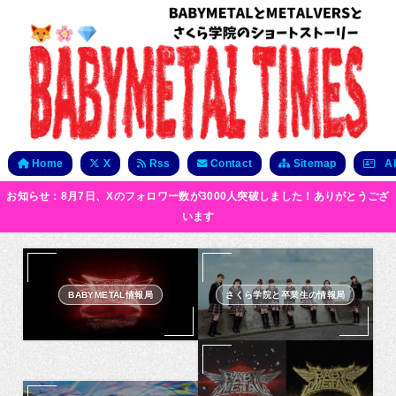
Home
X
Rss
Contact
Sitemap
Ab
お知らせ：8月7日、Xのフォロワー数が3000人突破しました！ありがとうござ
います
BABYMETAL情報局
さくら学院と卒業生の情報局