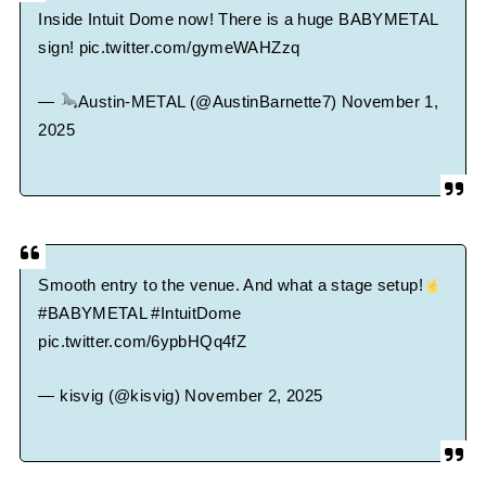
Inside Intuit Dome now! There is a huge BABYMETAL
sign!
pic.twitter.com/gymeWAHZzq
—
Austin-METAL (@AustinBarnette7)
November 1,
2025
Smooth entry to the venue. And what a stage setup!
#BABYMETAL
#IntuitDome
pic.twitter.com/6ypbHQq4fZ
— kisvig (@kisvig)
November 2, 2025