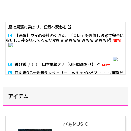
恋は疑惑に染まり、狂気へ変わる
【画像】ワイの会社の女さん、『コレ』を強調し過ぎて完全に
あたしこ枠を狙ってるんだがw w w w w w w w w w w w
NEW!
透け透け！！ 山本里菜アナ【GIF動画あり】
NEW!
日向坂OGの最新ランジェリー、もうエグいだろ・・・(画像ど
ーん)
NEW!
アイテム
さいとう←誰思い浮かべた？
NEW!
【朗報】高瀬くるみ、ハロヲタに生きる目標を与える「みん
な、坂本葵花ちゃんのバーイベを見るまでは、それを楽しみに頑張
って生きようね」
NEW!
ぴあMUSIC
【画像】アイドルさん「体重10キロ増えたらこうなった」