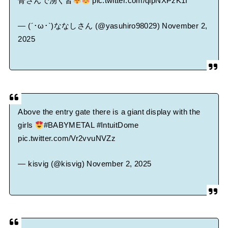
骨さんで湧く皆
pic.twitter.com/qlpNXPzK1f
— (´･ω･`)ななしさん (@yasuhiro98029)
November 2,
2025
Above the entry gate there is a giant display with the
girls
#BABYMETAL
#IntuitDome
pic.twitter.com/Vr2vvuNVZz
— kisvig (@kisvig)
November 2, 2025