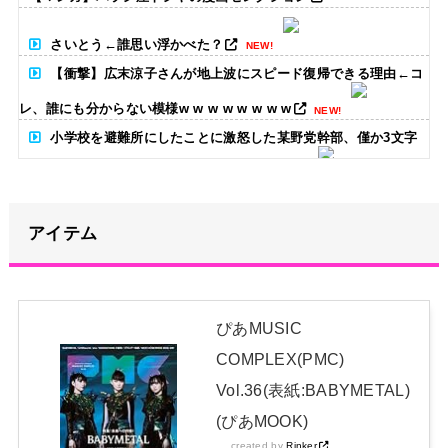
さいとう←誰思い浮かべた？
NEW!
【衝撃】広末涼子さんが地上波にスピード復帰できる理由←コ
レ、誰にも分からない模様w w w w w w w w
NEW!
小学校を避難所にしたことに激怒した某野党幹部、僅か3文字
で論破される偉業を達成してしまい……
NEW!
【画像】影山優佳さん(25)、下着姿であたシコが止まらない
アイテム
NEW!
カープ秋山、2度目の海外FA権取得！｢それくらいの年齢までや
ってこられた｣
NEW!
ぴあMUSIC
メタルバンドが日本から死滅した理由ってなに？
NEW!
COMPLEX(PMC)
日本独自企画・限定生産盤「METAL FORTH (DELUXE
Vol.36(表紙:BABYMETAL)
JAPAN EDITION)」着弾
(ぴあMOOK)
【BABYMETAL】METAL FORTH DELUXE JAPAN EDITION
created by
Rinker