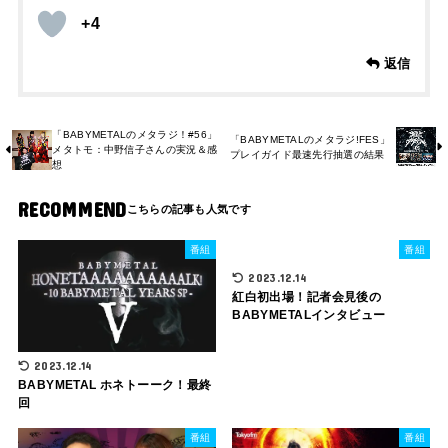
+4
返信
「BABYMETALのメタラジ！#56」
「BABYMETALのメタラジ!FES」
メタトモ：中野信子さんの実況＆感
プレイガイド最速先行抽選の結果
想
RECOMMEND
番組
番組
2023.12.14
紅白初出場！記者会見後の
BABYMETALインタビュー
2023.12.14
BABYMETAL ホネトーーク！最終
回
番組
番組