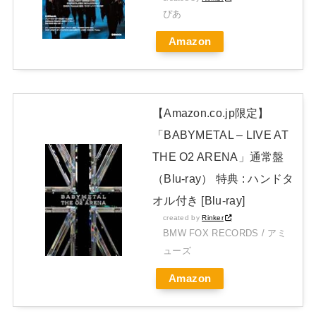
ぴあ
開封レビュー!
Amazon
Powered by livedoor 相互RSS
【Amazon.co.jp限定】
「BABYMETAL – LIVE AT
THE O2 ARENA」通常盤
（Blu-ray） 特典 : ハンドタ
オル付き [Blu-ray]
created by
Rinker
BMW FOX RECORDS / アミ
ューズ
Amazon