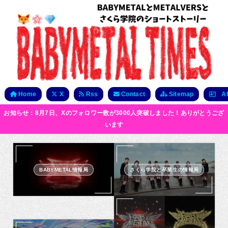
Home
X
Rss
Contact
Sitemap
Ab
お知らせ：8月7日、Xのフォロワー数が3000人突破しました！ありがとうござ
います
BABYMETAL情報局
さくら学院と卒業生の情報局