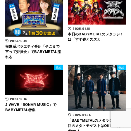
2025.01.18
本日のBABYMETALのメタラジ！
は「すず香とスズカ」
2023.12.14
報道系バラエティ番組「そこまで
言って委員会」でBABYMETAL流
れる
番組
番組
2023.12.14
J-WAVE「SONAR MUSIC」で
BABYMETAL特集
2025.01.26
「BABYMETALのメタラジ！」次
回のメタトモゲストはOfficial髭男