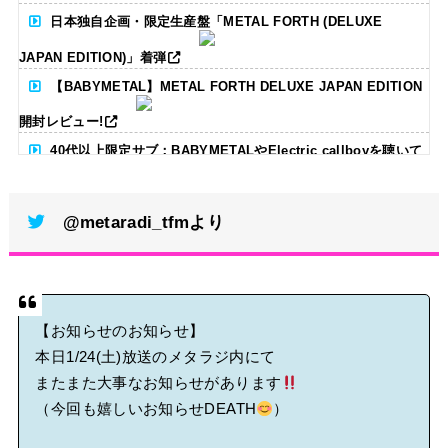
日本独自企画・限定生産盤「METAL FORTH (DELUXE
JAPAN EDITION)」着弾
【BABYMETAL】METAL FORTH DELUXE JAPAN EDITION
開封レビュー!
40代以上限定サブ：BABYMETALやElectric callboyを聴いて
る人いる？ 【海外の反応】
@metaradi_tfmより
BABYMETAL「CANNONBALL外伝」グッズ販売決定
タワーレコード新宿店にてBABYMETALのパネル展が開催中
Powered by livedoor 相互RSS
【お知らせのお知らせ】
本日1/24(土)放送のメタラジ内にて
またまた大事なお知らせがあります
（今回も嬉しいお知らせDEATH
）