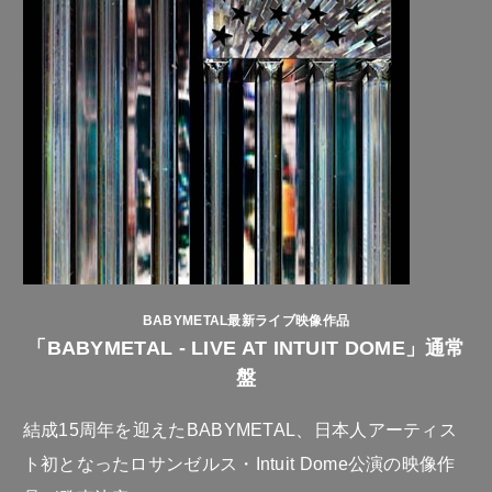
BABYMETAL最新ライブ映像作品
「BABYMETAL - LIVE AT INTUIT DOME」通常
盤
結成15周年を迎えたBABYMETAL、日本人アーティス
ト初となったロサンゼルス・Intuit Dome公演の映像作