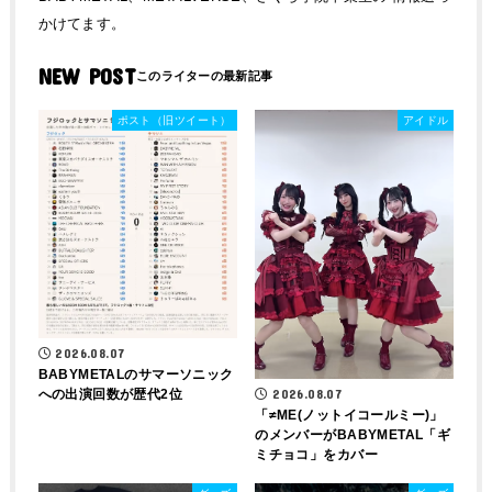
かけてます。
NEW POST
ポスト（旧ツイート）
アイドル
2026.08.07
BABYMETALのサマーソニック
への出演回数が歴代2位
2026.08.07
「≠ME(ノットイコールミー)」
のメンバーがBABYMETAL「ギ
ミチョコ」をカバー