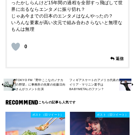
ったかしらんけど15年間の過程を全部すっ飛ばして世
界に出るならエンタメに振り切れ？
じゃあ今までの日本のエンタメはなんやったの？
いろんな要素が高い次元で組み合わさらないと無理な
もんは無理
0
返信
TOKYO FM「野中ここなのノナカ
フィギアスケートのアメリカ代表の
の野望」に事務所の先輩の佐藤日向
イリア・マリニン選手は
さんがコメント出演
BABYMETALのファン？
RECOMMEND
ポスト（旧ツイート）
ポスト（旧ツイート）