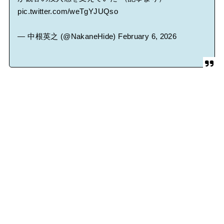
pic.twitter.com/weTgYJUQso
— 中根英之 (@NakaneHide)
February 6, 2026