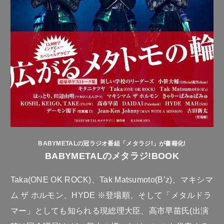
BABYMETALの冠ラジオ番組「メタラジ!」が書籍化!
BABYMETALのメタラジ!BOOK
Taka(ONE OK ROCK)、Tak Matsumoto(B’z)、マキシマ
ム ザ ホルモン、HYDE ※登場順、そして「メタルドラ
マー」としても知られる現総理大臣、高市早苗氏(出演