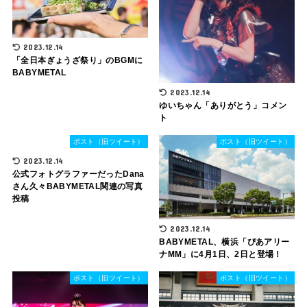
2023.12.14
「全日本ぎょうざ祭り」のBGMに
BABYMETAL
2023.12.14
ゆいちゃん「ありがとう」コメン
ト
ポスト（旧ツイート）
ポスト（旧ツイート）
2023.12.14
公式フォトグラファーだったDana
さん久々BABYMETAL関連の写真
投稿
2023.12.14
BABYMETAL、横浜「ぴあアリー
ナMM」に4月1日、2日と登場！
ポスト（旧ツイート）
ポスト（旧ツイート）