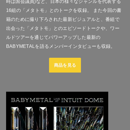
時は国会議員)など、日本の様々なジャンルを代表する
16組の「メタトモ」とのトークを収録。 また今回の書
籍のために撮り下ろされた最新ビジュアルと、番組で
出会った「メタトモ」とのエピソードトークや、ワー
ルドツアーを通じてパワーアップした最新の
BABYMETALを語るメンバーインタビューも収録。
商品を見る