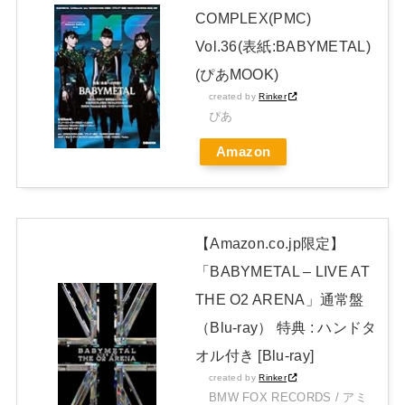
日向坂46・18thシングル発売決定！
COMPLEX(PMC)
日本独自企画・限定生産盤「METAL FORTH (DELUXE
Vol.36(表紙:BABYMETAL)
JAPAN EDITION)」着弾
(ぴあMOOK)
【BABYMETAL】METAL FORTH DELUXE JAPAN EDITION
created by
Rinker
ぴあ
開封レビュー!
Amazon
Powered by livedoor 相互RSS
【Amazon.co.jp限定】
「BABYMETAL – LIVE AT
THE O2 ARENA」通常盤
（Blu-ray） 特典 : ハンドタ
オル付き [Blu-ray]
created by
Rinker
BMW FOX RECORDS / アミ