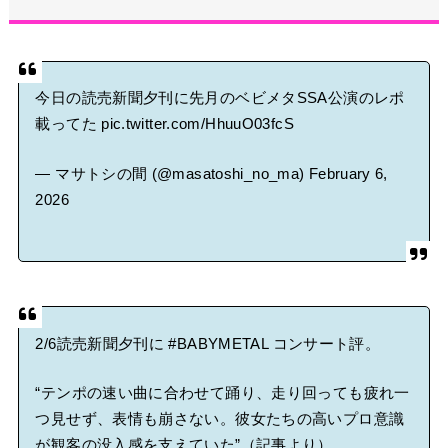
BABYMETAL「CANNONBALL外伝」グッズ販売決定
タワーレコード新宿店にてBABYMETALのパネル展が開催中
Powered by livedoor 相互RSS
今日の読売新聞夕刊に先月のベビメタSSA公演のレポ
載ってた
pic.twitter.com/HhuuO03fcS
— マサトシの間 (@masatoshi_no_ma)
February 6,
2026
2/6読売新聞夕刊に
#BABYMETAL
コンサート評。
“テンポの速い曲に合わせて踊り、走り回っても疲れ一
つ見せず、表情も崩さない。彼女たちの高いプロ意識
が観客の没入感を支えていた”（記事より）