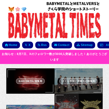
Home
X
Rss
Contact
Sitemap
Ab
お知らせ：8月7日、Xのフォロワー数が3000人突破しました！ありがとうござ
います
BABYMETAL情報局
さくら学院と卒業生の情報局