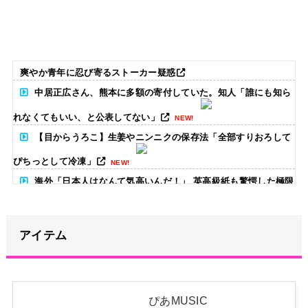
爽やか青年に忍び寄るストーカー疑惑
中居正広さん、熊本に多額の寄付していた。知人「誰にも知ら
れなくてもいい、と公表してない」
NEW!
【目からうろこ】生姜やニンニクの保存法「全部すりおろして
ぴちっとして冷凍」
NEW!
海外「日本人はなんて気高いんだ！」 英高級紙も驚愕した極限
の中の日本人の姿に世界が衝撃
NEW!
【画像】日焼け口リの締まったお尻っていいよね！ｗｗｗｗｗ
アイテム
NEW!
【画像】女子バレー選手、ケツがデカすぎ警報ｗ
NEW!
ぴあMUSIC