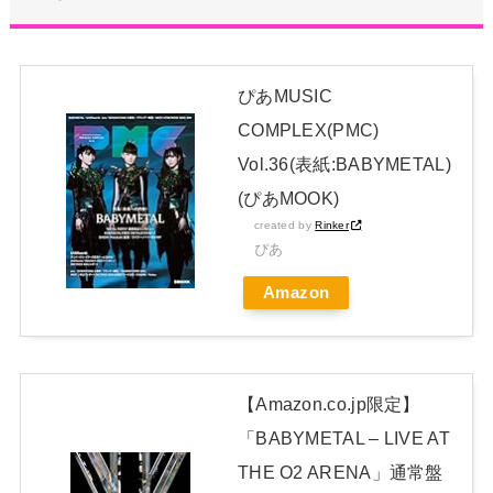
【朗報】AKB48 ロッテとコラボ決定！！
ぴあMUSIC
【朗報】渡辺莉奈(17)、色白ムチムチ太ももが・・・！！！
COMPLEX(PMC)
Vol.36(表紙:BABYMETAL)
日本独自企画・限定生産盤「METAL FORTH (DELUXE
(ぴあMOOK)
JAPAN EDITION)」着弾
created by
Rinker
【BABYMETAL】METAL FORTH DELUXE JAPAN EDITION
ぴあ
開封レビュー!
Amazon
Powered by livedoor 相互RSS
【Amazon.co.jp限定】
「BABYMETAL – LIVE AT
THE O2 ARENA」通常盤