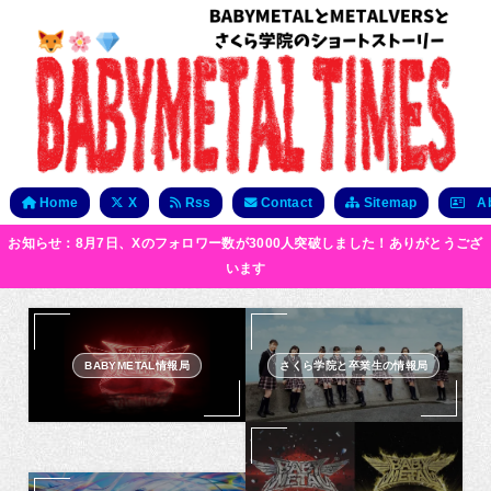
Home
X
Rss
Contact
Sitemap
Ab
お知らせ：8月7日、Xのフォロワー数が3000人突破しました！ありがとうござ
います
BABYMETAL情報局
さくら学院と卒業生の情報局