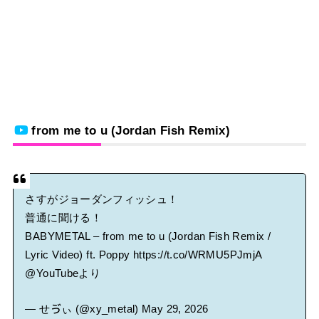
from me to u (Jordan Fish Remix)
さすがジョーダンフィッシュ！
普通に聞ける！
BABYMETAL – from me to u (Jordan Fish Remix /
Lyric Video) ft. Poppy
https://t.co/WRMU5PJmjA
@YouTube
より
— せゔぃ (@xy_metal)
May 29, 2026