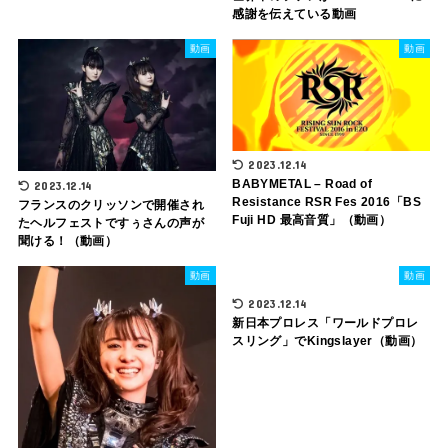
感謝を伝えている動画
動画
動画
2023.12.14
BABYMETAL – Road of
2023.12.14
Resistance RSR Fes 2016「BS
フランスのクリッソンで開催され
Fuji HD 最高音質」（動画）
たヘルフェストですぅさんの声が
聞ける！（動画）
動画
動画
2023.12.14
新日本プロレス「ワールドプロレ
スリング」でKingslayer（動画）