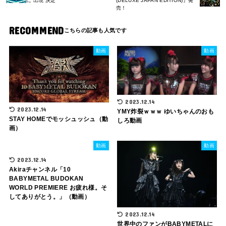
に”出現”決定
(DELUXE JAPAN EDITION)』発
売！
RECOMMEND
動画
動画
2023.12.14
2023.12.14
YMY炸裂ｗｗｗ ゆいちゃんのおも
STAY HOMEでモッシュッシュ（動
しろ動画
画）
動画
動画
2023.12.14
Akiraチャンネル「10
BABYMETAL BUDOKAN
WORLD PREMIERE お疲れ様。そ
してありがとう。」（動画）
2023.12.14
世界中のファンがBABYMETALに