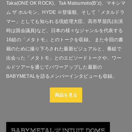
Taka(ONE OK ROCK)、Tak Matsumoto(B’z)、マキシマ
ム ザ ホルモン、HYDE ※登場順、そして「メタルドラ
マー」としても知られる現総理大臣、高市早苗氏(出演
時は国会議員)など、日本の様々なジャンルを代表する
16組の「メタトモ」とのトークを収録。 また今回の書
籍のために撮り下ろされた最新ビジュアルと、番組で
出会った「メタトモ」とのエピソードトークや、ワー
ルドツアーを通じてパワーアップした最新の
BABYMETALを語るメンバーインタビューも収録。
商品を見る