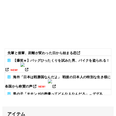
先輩と後輩、距離が変わった日から始まる恋
【爆笑ｗ】バッグひったくりを試みた男、バイクを盗られる！
NEW!
海外「日本は戦勝国なんだよ」 戦後の日本人の特別な生き様に
各国から称賛の声
NEW!
男の子「モモンガの声優ってどんな人なんだろ」→ググる
NEW!
【ウマ娘】プリコネがウマ娘とコラボ！今秋開催予定
NEW!
アイテム