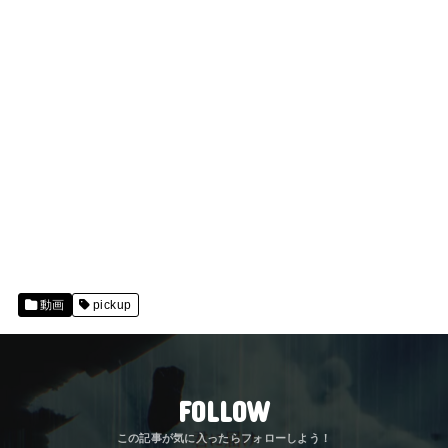
動画
pickup
FOLLOW