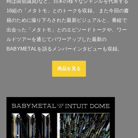
時は国会議員)など、日本の様々なジャンルを代表する
16組の「メタトモ」とのトークを収録。 また今回の書
籍のために撮り下ろされた最新ビジュアルと、番組で
出会った「メタトモ」とのエピソードトークや、ワー
ルドツアーを通じてパワーアップした最新の
BABYMETALを語るメンバーインタビューも収録。
商品を見る