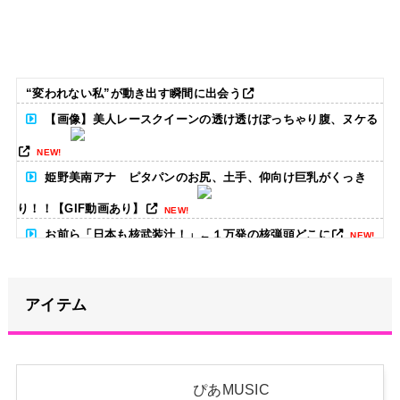
“変われない私”が動き出す瞬間に出会う
【画像】美人レースクイーンの透け透けぽっちゃり腹、ヌケる
NEW!
姫野美南アナ ピタパンのお尻、土手、仰向け巨乳がくっき
り！！【GIF動画あり】
NEW!
お前ら「日本も核武装汁！」←１万発の核弾頭どこに
NEW!
【動画】半ケツ祭り、限界突破ｗｗｗｗｗｗｗｗｗｗｗｗｗ
アイテム
NEW!
【朗報】高瀬くるみ、ハロヲタに生きる目標を与える「みん
な、坂本葵花ちゃんのバーイベを見るまでは、それを楽しみに頑張
ぴあMUSIC
って生きようね」
NEW!