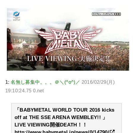
る人いる？ 【海外の反応】
BABYMETAL「CANNONBALL外伝」グッズ販売決定
タワーレコード新宿店にてBABYMETALのパネル展が開催中
Powered by livedoor 相互RSS
1:
名無し募集中。。。＠＼(^o^)／
2016/02/29(月)
19:10:24.75 0.net
「BABYMETAL WORLD TOUR 2016 kicks
off at THE SSE ARENA WEMBLEY!! 」
LIVE VIEWING開催DEATH！！
http://www.babymetal.jp/news/0/14790/