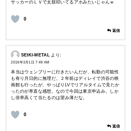
サッカーのＬＶで太鼓叩いてるアホみたいじゃんｗ
0
返信
SEIKI-METAL
より:
2016年3月1日 7:49 AM
本当はウェンブリーに行きたいんだが、転勤の可能性
も有り月日的に無理だ。２年前はディレイで渋谷の映
画館も行ったが、やっぱりLVでリアルタイムで見たか
ったのが率直な感想。なので今回は東京申込み。しか
し倍率高くて当たるのは望み薄だな。
0
返信