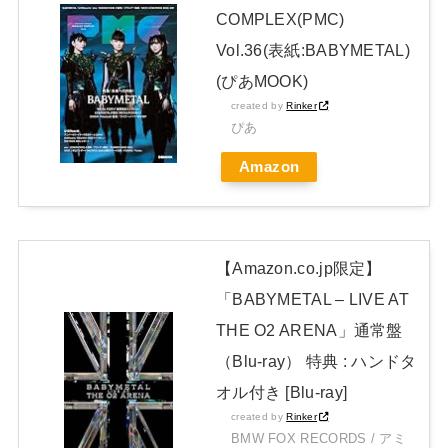
COMPLEX(PMC)
【画像】アイドルさん「体重10キロ増えたらこうなった」
Vol.36(表紙:BABYMETAL)
NEW!
(ぴあMOOK)
日本独自企画・限定生産盤「METAL FORTH (DELUXE
created by
Rinker
JAPAN EDITION)」着弾
ぴあ
【BABYMETAL】METAL FORTH DELUXE JAPAN EDITION
Amazon
開封レビュー!
Powered by livedoor 相互RSS
【Amazon.co.jp限定】
「BABYMETAL – LIVE AT
THE O2 ARENA」通常盤
（Blu-ray） 特典 : ハンドタ
オル付き [Blu-ray]
created by
Rinker
BMW FOX RECORDS / アミ