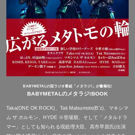
BABYMETALの冠ラジオ番組「メタラジ!」が書籍化!
BABYMETALのメタラジ!BOOK
Taka(ONE OK ROCK)、Tak Matsumoto(B’z)、マキシマ
ム ザ ホルモン、HYDE ※登場順、そして「メタルドラ
マー」としても知られる現総理大臣、高市早苗氏(出演