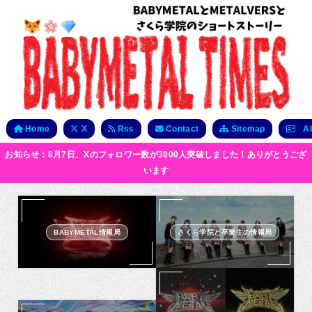
Home
X
Rss
Contact
Sitemap
Ab
お知らせ：8月7日、Xのフォロワー数が3000人突破しました！ありがとうござ
います
BABYMETAL情報局
さくら学院と卒業生の情報局