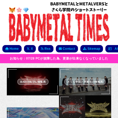
Home
X
Rss
Contact
Sitemap
Ab
お知らせ：07/28 PCが故障した為、更新が出来なくなっていました
BABYMETAL情報局
さくら学院と卒業生の情報局