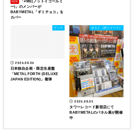
「≠ME(ノットイコールミ
ー)」のメンバーが
BABYMETAL「ギミチョコ」を
カバー
グッズ
ポスト（旧ツイート）
2026.08.06
日本独自企画・限定生産盤
「METAL FORTH (DELUXE
JAPAN EDITION)」着弾
2026.08.05
タワーレコード新宿店にて
BABYMETALのパネル展が開催
中