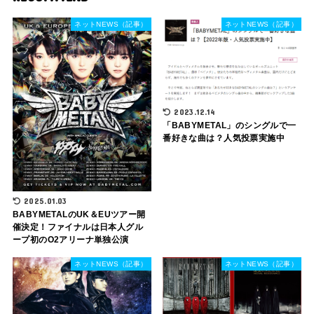
ネットNEWS（記事）
ネットNEWS（記事）
2023.12.14
「BABYMETAL」のシングルで一
番好きな曲は？人気投票実施中
2025.01.03
BABYMETALのUK＆EUツアー開
催決定！ファイナルは日本人グル
ープ初のO2アリーナ単独公演
ネットNEWS（記事）
ネットNEWS（記事）