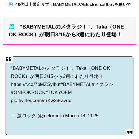
40代以上限定サブ：BABYMETALやElectric callboyを聴いて
る人いる？ 【海外の反応】
”BABYMETALのメタラジ！”、Taka（ONE
BABYMETAL「CANNONBALL外伝」グッズ販売決定
OK ROCK）が明日3/15から3週にわたり登場！
タワーレコード新宿店にてBABYMETALのパネル展が開催中
Powered by livedoor 相互RSS
“BABYMETALのメタラジ！”、Taka（ONE OK
ROCK）が明日3/15から3週にわたり登場！
https://t.co/7bMZSylbut
#BABYMETAL
#メタラジ
#ONEOKROCK
#TOKYOFM
pic.twitter.com/mKw3iEavuq
— 激ロック (@gekirock)
March 14, 2025