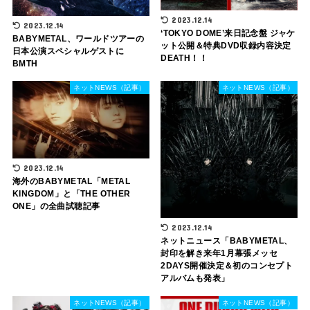
2023.12.14
2023.12.14
‘TOKYO DOME’来日記念盤 ジャケ
BABYMETAL、ワールドツアーの
ット公開＆特典DVD収録内容決定
日本公演スペシャルゲストに
DEATH！！
BMTH
ネットNEWS（記事）
ネットNEWS（記事）
2023.12.14
海外のBABYMETAL「METAL
KINGDOM」と「THE OTHER
ONE」の全曲試聴記事
2023.12.14
ネットニュース「BABYMETAL、
封印を解き来年1月幕張メッセ
2DAYS開催決定＆初のコンセプト
アルバムも発表」
ネットNEWS（記事）
ネットNEWS（記事）