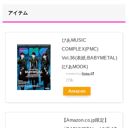
パ全土から不満の声
NEW!
【画像】フジテレビで水着JKｗｗｗｗｗｗｗｗｗｗｗｗｗｗｗ
アイテム
ｗ
NEW!
上國料萌衣ちゃん、留学中にマックのバイトに応募するも書類
選考で落とされてしまう
NEW!
ぴあMUSIC
【画像】オンラインで注文とキャンセル繰り返し総額43億円被
COMPLEX(PMC)
害32歳の美女を逮捕
Vol.36(表紙:BABYMETAL)
日本独自企画・限定生産盤「METAL FORTH (DELUXE
(ぴあMOOK)
created by
Rinker
JAPAN EDITION)」着弾
ぴあ
【BABYMETAL】METAL FORTH DELUXE JAPAN EDITION
Amazon
開封レビュー!
Powered by livedoor 相互RSS
【Amazon.co.jp限定】