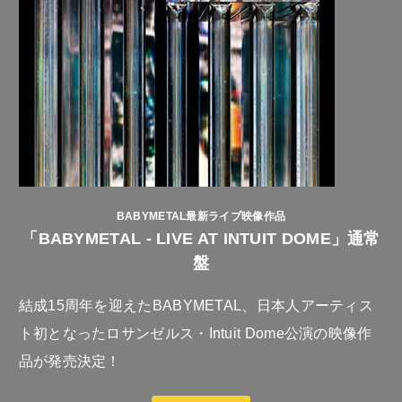
BABYMETAL最新ライブ映像作品
「BABYMETAL - LIVE AT INTUIT DOME」通常
盤
結成15周年を迎えたBABYMETAL、日本人アーティス
ト初となったロサンゼルス・Intuit Dome公演の映像作
品が発売決定！