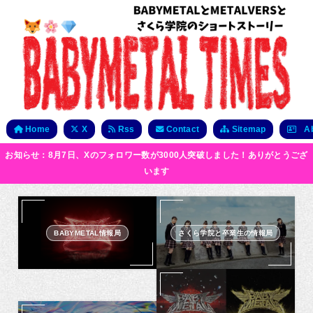
Home
X
Rss
Contact
Sitemap
Ab
お知らせ：8月7日、Xのフォロワー数が3000人突破しました！ありがとうござ
います
BABYMETAL情報局
さくら学院と卒業生の情報局