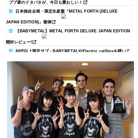
ブブ家のドタバタが、今日も愛おしい！
日本独自企画・限定生産盤「METAL FORTH (DELUXE
JAPAN EDITION)」着弾
【BABYMETAL】METAL FORTH DELUXE JAPAN EDITION
開封レビュー!
40代以上限定サブ：BABYMETALやElectric callboyを聴いて
る人いる？ 【海外の反応】
BABYMETAL「CANNONBALL外伝」グッズ販売決定
タワーレコード新宿店にてBABYMETALのパネル展が開催中
Powered by livedoor 相互RSS