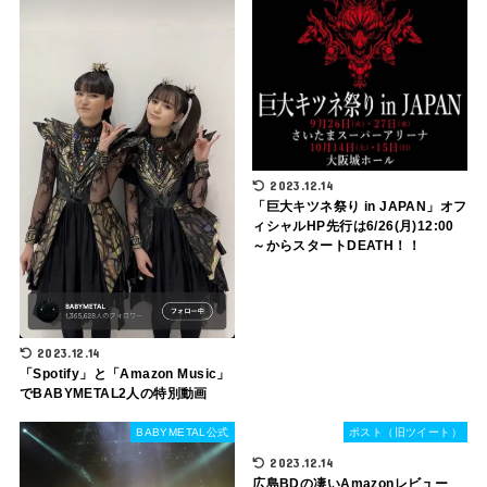
2023.12.14
「巨大キツネ祭り in JAPAN」オフ
ィシャルHP先行は6/26(月)12:00
～からスタートDEATH！！
2023.12.14
「Spotify」と「Amazon Music」
でBABYMETAL2人の特別動画
BABYMETAL公式
ポスト（旧ツイート）
2023.12.14
広島BDの凄いAmazonレビュー