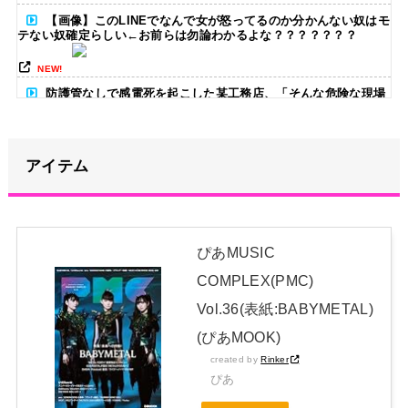
【画像】このLINEでなんで女が怒ってるのか分かんない奴はモ
テない奴確定らしい←お前らは勿論わかるよな？？？？？？？
NEW!
防護管なしで感電死を起こした某工務店、「そんな危険な現場
お断りしますわ!と断って正解やったわ」と業者が業界事情を告白
NEW!
アイテム
【悲報】トルコ地震、オリーブ園が真っ二つに裂ける…壮絶な
地形変化に唖然wwwwww
NEW!
【悲報】少子化の原因、判明する
ぴあMUSIC
WWWWWWWWWWWWWWWW
NEW!
COMPLEX(PMC)
おでこ封印！中村アン、“前髪あり”の新ヘアスタイルに「新鮮
Vol.36(表紙:BABYMETAL)
でたまらん」の声【画像】
NEW!
(ぴあMOOK)
日本独自企画・限定生産盤「METAL FORTH (DELUXE
created by
Rinker
JAPAN EDITION)」着弾
ぴあ
【BABYMETAL】METAL FORTH DELUXE JAPAN EDITION