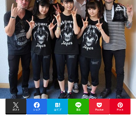
ポスト
シェア
はてブ
送る
Pocket
Pin it