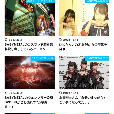
ポスト（旧ツイート）
BABYMETAL公式
2023.12.14
2023.12.14
BABYMETALのコスプレ衣装を無
ひめたん、乃木坂46からの卒業を
料貸し出ししているゲーセン
発表
BABYMETAL公式
BABYMETAL公式
2023.12.14
2023.12.14
BABYMETALのウェンブリー公演
上田剛士さん「自分の曲ながらす
DVD/BDがじわ売れで7万枚突
ごい事になってた。」
破！！