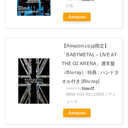
ぴあ
JAPAN EDITION)」着弾
Amazon
【BABYMETAL】METAL FORTH DELUXE JAPAN EDITION
開封レビュー!
Powered by livedoor 相互RSS
【Amazon.co.jp限定】
「BABYMETAL – LIVE AT
THE O2 ARENA」通常盤
（Blu-ray） 特典 : ハンドタ
オル付き [Blu-ray]
created by
Rinker
BMW FOX RECORDS / アミ
ューズ
Amazon