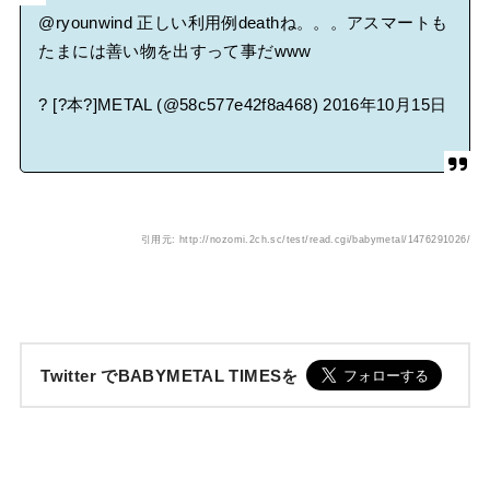
@ryounwind
正しい利用例deathね。。。アスマートも
たまには善い物を出すって事だwww
? [?本?]METAL (@58c577e42f8a468)
2016年10月15日
引用元:
http://nozomi.2ch.sc/test/read.cgi/babymetal/1476291026/
Twitter でBABYMETAL TIMESを