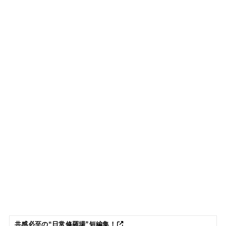
共感必至の“日常修羅場”短編集！