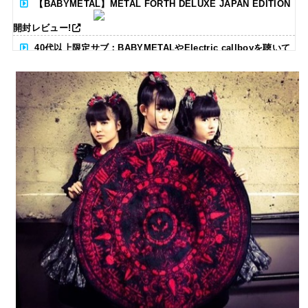
【BABYMETAL】METAL FORTH DELUXE JAPAN EDITION
開封レビュー!
40代以上限定サブ：BABYMETALやElectric callboyを聴いて
る人いる？ 【海外の反応】
BABYMETAL「CANNONBALL外伝」グッズ販売決定
タワーレコード新宿店にてBABYMETALのパネル展が開催中
Powered by livedoor 相互RSS