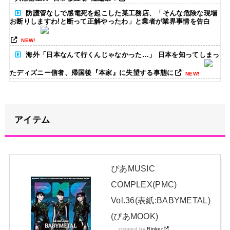
防護管なしで感電死を起こした某工務店、「そんな危険な現場
お断りしますわ!と断って正解やったわ」と業者が業界事情を告白
NEW!
海外「日本なんて行くんじゃなかった…」 日本を知ってしまっ
たディズニー信者、帰国後『本家』に失望する事態に
NEW!
【画像】福岡、こんなのが普通に走ってるｗｗｗｗｗｗｗｗｗ
ｗｗｗｗｗｗｗｗｗｗｗｗｗｗｗｗｗｗｗｗｗｗｗｗｗｗｗｗｗｗ
ｗ
NEW!
アイテム
ワイ「米津玄師ってソロじゃなくてバンドのボーカルならよか
ったよね」
NEW!
冨里奈央ちゃん、罰ゲームのセミをずっと気にしてたｗ【乃木
ぴあMUSIC
坂46】
NEW!
COMPLEX(PMC)
本田望結、久しぶりにセクシーﾃﾞｶﾊﾟｲ投稿！やっぱりお◯ぱい
Vol.36(表紙:BABYMETAL)
でかかった！（画像あり）
NEW!
(ぴあMOOK)
日本独自企画・限定生産盤「METAL FORTH (DELUXE
created by
Rinker