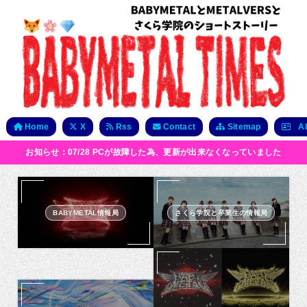
Home
X
Rss
Contact
Sitemap
Ab
お知らせ：07/28 PCが故障した為、更新が出来なくなっていました
BABYMETAL情報局
さくら学院と卒業生の情報局