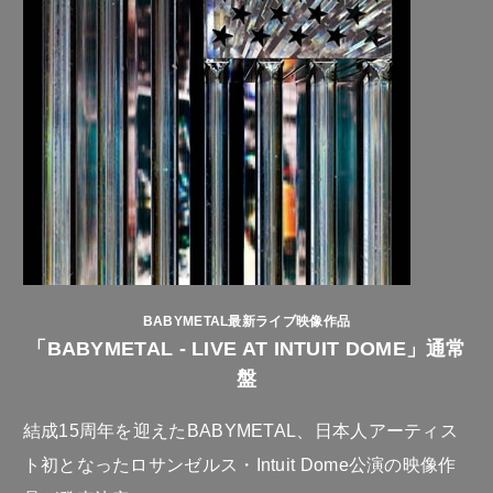
BABYMETAL最新ライブ映像作品
「BABYMETAL - LIVE AT INTUIT DOME」通常
盤
結成15周年を迎えたBABYMETAL、日本人アーティス
ト初となったロサンゼルス・Intuit Dome公演の映像作