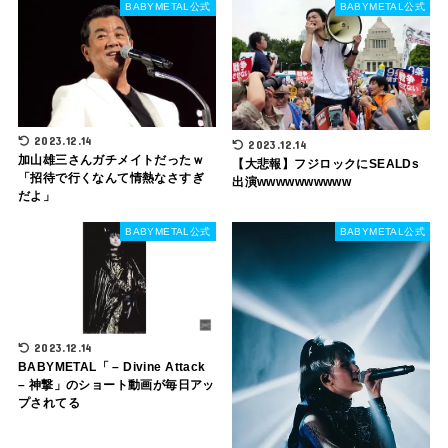
BABYMETAL公式
BABYMETAL公式
2023.12.14
2023.12.14
加山雄三さんガチメイトだったｗ
【大悲報】フジロックにSEALDs
「招待で行くなんて情熱なさすぎ
出演wwwwwwwwww
だよ」
BABYMETAL公式
BABYMETAL公式
2023.12.14
BABYMETAL「 – Divine Attack
– 神撃」のショート動画が毎日アッ
プされてる