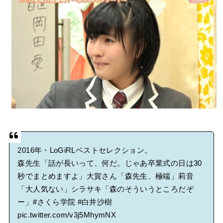
BABYMETAL「CANNONBALL外伝」グッズ販売決定
タワーレコード新宿店にてBABYMETALのパネル展が開催中
Powered by livedoor 相互RSS
2016年・LoGiRLベストセレクション。
森先生「話が長いって、何だ。じゃあ卒業式の日は30
秒でまとめますよ」大賀さん「森先生、極端」莉音
「大人気ない」シラサキ「森のそういうところだぞ
ー」
#さくら学院
#白井沙樹
pic.twitter.com/v3j5MhymNX