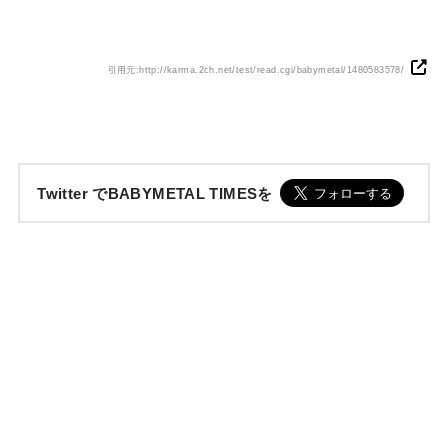
引用元:http://karma.2ch.net/test/read.cgi/babymetal/1480583578/
Twitter でBABYMETAL TIMESを