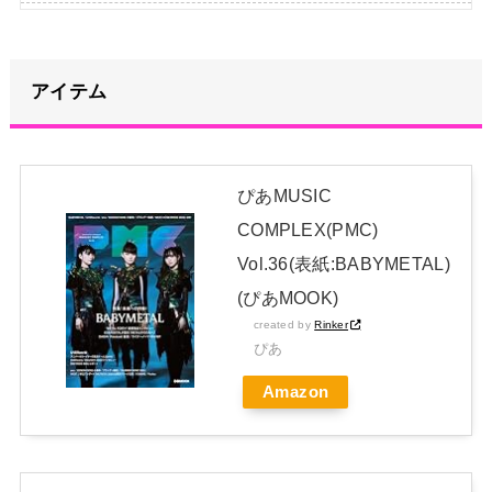
【悲報】キャバクラの女の子、お肉を噛み切れない顎になって
しまう・・・
NEW!
アイテム
【画像】NHK 久保田祐佳アナ、ブラタモリでまさかの胸チラ
NEW!
日向坂46・藤嶌果歩 1st写真集関連（会見・エピソード）
ぴあMUSIC
NEW!
COMPLEX(PMC)
日向坂46・18thシングル発売決定！
NEW!
Vol.36(表紙:BABYMETAL)
日本独自企画・限定生産盤「METAL FORTH (DELUXE
(ぴあMOOK)
JAPAN EDITION)」着弾
created by
Rinker
ぴあ
【BABYMETAL】METAL FORTH DELUXE JAPAN EDITION
Amazon
開封レビュー!
Powered by livedoor 相互RSS