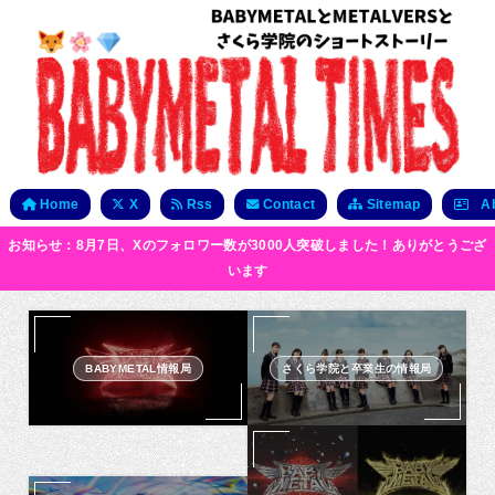
Home
X
Rss
Contact
Sitemap
Ab
お知らせ：8月7日、Xのフォロワー数が3000人突破しました！ありがとうござ
います
BABYMETAL情報局
さくら学院と卒業生の情報局