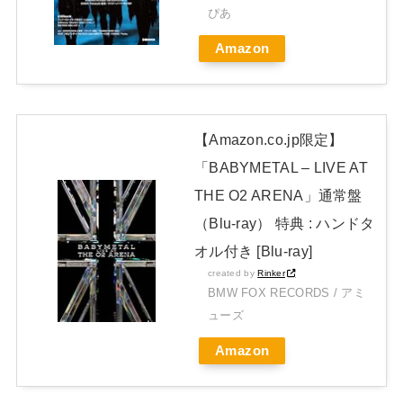
【BABYMETAL】METAL FORTH DELUXE JAPAN EDITION
ぴあ
開封レビュー!
Amazon
Powered by livedoor 相互RSS
【Amazon.co.jp限定】
「BABYMETAL – LIVE AT
THE O2 ARENA」通常盤
（Blu-ray） 特典 : ハンドタ
オル付き [Blu-ray]
created by
Rinker
BMW FOX RECORDS / アミ
ューズ
Amazon