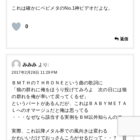
これは確かにベビメタのNo.1神ビデオだよな。
0
返信
みみみ
より:
2017年2月28日 11:29 PM
ＢＭＴＨのＴＨＲＯＮＥという曲の歌詞に
「狼の群れに俺をほうり投げてみろよ 次の日には狼
の群れを俺が率いて戻ってくるぜ」
というパートがあるんだが、これはＢＡＢＹＭＥＴＡ
Ｌへのオマージュだと俺は思ってる
・・・なぜなら該当する実例をＢＭ以外知らんので
実際、これ以降メタル界での風向きは変わる
かわいいだけでおっさんころがせるだって・・？ 音