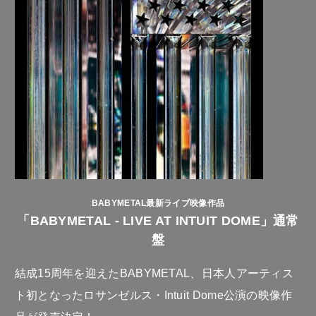
BABYMETAL最新ライブ映像作品
「BABYMETAL - LIVE AT INTUIT DOME」通常
盤
結成15周年を迎えたBABYMETAL、日本人アーティス
ト初となったロサンゼルス・Intuit Dome公演の映像作