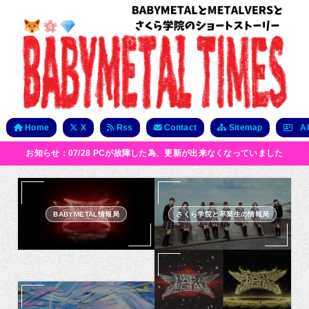
Home
X
Rss
Contact
Sitemap
Ab
お知らせ：07/28 PCが故障した為、更新が出来なくなっていました
BABYMETAL情報局
さくら学院と卒業生の情報局