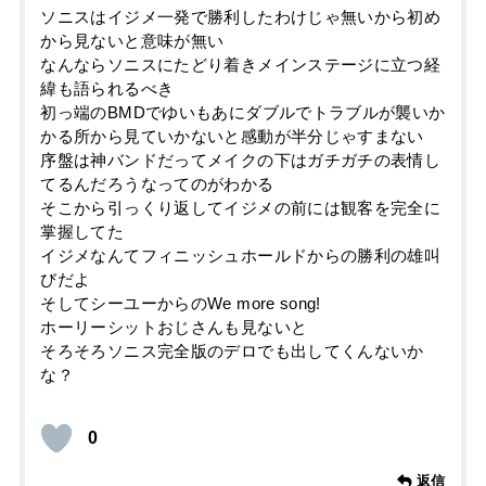
ソニスはイジメ一発で勝利したわけじゃ無いから初め
から見ないと意味が無い
なんならソニスにたどり着きメインステージに立つ経
緯も語られるべき
初っ端のBMDでゆいもあにダブルでトラブルが襲いか
かる所から見ていかないと感動が半分じゃすまない
序盤は神バンドだってメイクの下はガチガチの表情し
てるんだろうなってのがわかる
そこから引っくり返してイジメの前には観客を完全に
掌握してた
イジメなんてフィニッシュホールドからの勝利の雄叫
びだよ
そしてシーユーからのWe more song!
ホーリーシットおじさんも見ないと
そろそろソニス完全版のデロでも出してくんないか
な？
0
返信