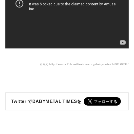
引用元:http://karma.2ch.net/test/read.cgi/babymetal/1488098894/
Twitter でBABYMETAL TIMESを