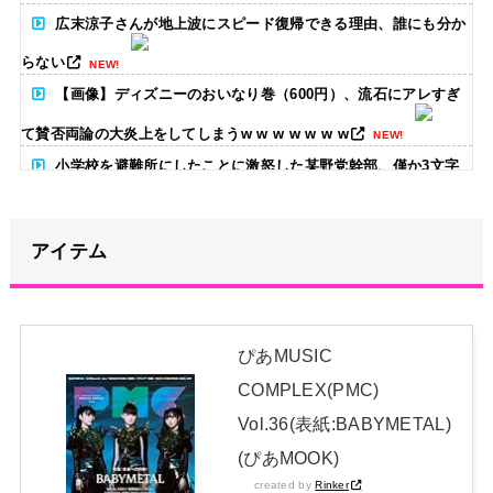
広末涼子さんが地上波にスピード復帰できる理由、誰にも分か
らない
NEW!
【画像】ディズニーのおいなり巻（600円）、流石にアレすぎ
て賛否両論の大炎上をしてしまうw w w w w w w
NEW!
小学校を避難所にしたことに激怒した某野党幹部、僅か3文字
で論破される偉業を達成してしまい……
NEW!
【放送事故】昔のドラマのレ◯プシーン、今見るとアウトすぎ
アイテム
る・・・
NEW!
【画像】どのママのお胸チュパチュパしたい？
NEW!
ぴあMUSIC
ハロ！コン2026「TOYOTA ARENA TOKYO」公演が売り切れ
COMPLEX(PMC)
ない
NEW!
Vol.36(表紙:BABYMETAL)
日本独自企画・限定生産盤「METAL FORTH (DELUXE
(ぴあMOOK)
JAPAN EDITION)」着弾
created by
Rinker