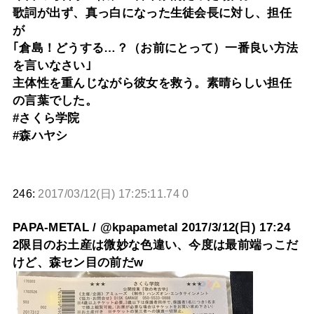
歌詞が出ず、真っ白になった生徒会長に対し、担任
が
｢倉島！どうする…？（お前にとって）一番良い方法
を言いなさい｣
主体性を重んじながら彼女を救う。素晴らしい担任
の言葉でした。
#さくら学院
#森ハヤシ
246:
2017/03/12(日) 17:25:11.74 0
PAPA-METAL / @kpapametal 2017/3/12(日) 17:24
2限目のお土産は微妙な色違い、今度は最前端っこだ
けど、森セン目の前だw