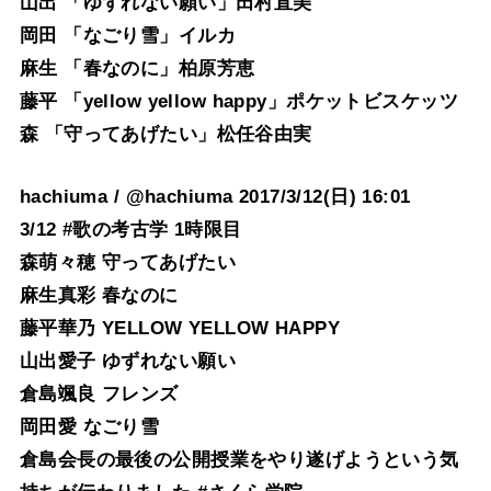
山出 「ゆずれない願い」田村直美
岡田 「なごり雪」イルカ
麻生 「春なのに」柏原芳恵
藤平 「yellow yellow happy」ポケットビスケッツ
森 「守ってあげたい」松任谷由実
hachiuma / @hachiuma 2017/3/12(日) 16:01
3/12 #歌の考古学 1時限目
森萌々穂 守ってあげたい
麻生真彩 春なのに
藤平華乃 YELLOW YELLOW HAPPY
山出愛子 ゆずれない願い
倉島颯良 フレンズ
岡田愛 なごり雪
倉島会長の最後の公開授業をやり遂げようという気