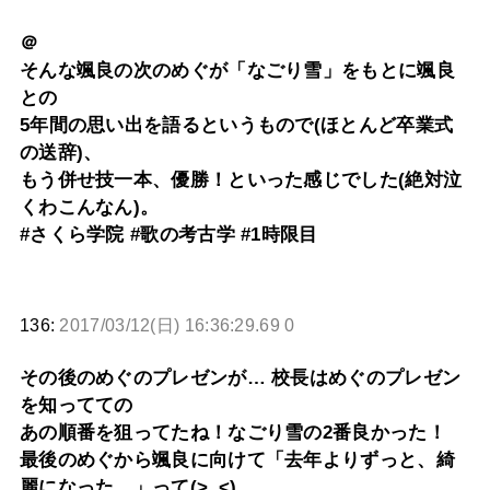
＠
そんな颯良の次のめぐが「なごり雪」をもとに颯良
との
5年間の思い出を語るというもので(ほとんど卒業式
の送辞)、
もう併せ技一本、優勝！といった感じでした(絶対泣
くわこんなん)。
#さくら学院 #歌の考古学 #1時限目
136:
2017/03/12(日) 16:36:29.69 0
その後のめぐのプレゼンが… 校長はめぐのプレゼン
を知ってての
あの順番を狙ってたね！なごり雪の2番良かった！
最後のめぐから颯良に向けて「去年よりずっと、綺
麗になった…」って(>_<)