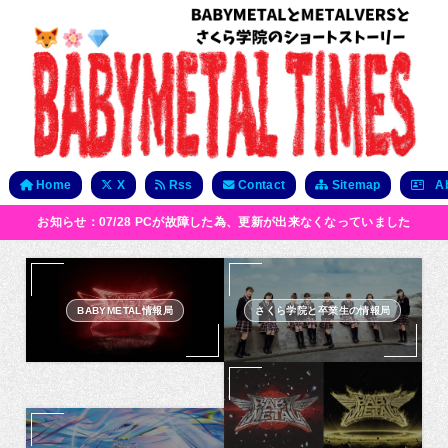
Home
X
Rss
Contact
Sitemap
Ab
お知らせ：07/28 PCが故障した為、更新が出来なくなっていました
BABYMETAL情報局
さくら学院と卒業生の情報局