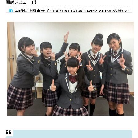
開封レビュー!
40代以上限定サブ：BABYMETALやElectric callboyを聴いて
る人いる？ 【海外の反応】
BABYMETAL「CANNONBALL外伝」グッズ販売決定
タワーレコード新宿店にてBABYMETALのパネル展が開催中
Powered by livedoor 相互RSS