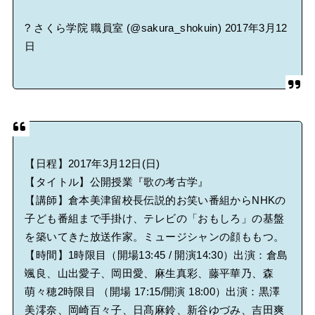
? さくら学院 職員室 (@sakura_shokuin)
2017年3月12
日
【日程】2017年3月12日(日)
【タイトル】公開授業『歌の考古学』
【講師】倉本美津留校長伝説的お笑い番組からNHKの
子ども番組まで手掛け、テレビの「おもしろ」の基盤
を築いてきた放送作家。ミュージシャンの顔ももつ。
【時間】1時限目（開場13:45 / 開演14:30）出演：倉島
颯良、山出愛子、岡田愛、麻生真彩、藤平華乃、森
萌々穂2時限目 （開場 17:15/開演 18:00）出演：黒澤
美澪奈、岡崎百々子、日髙麻鈴、新谷ゆづみ、吉田爽