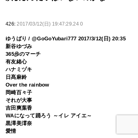
426:
2017/03/12(日) 19:47:29.24 0
ゆうばり / @GoGoYubari777 2017/3/12(日) 20:35
新谷ゆづみ
365歩のマーチ
有友緒心
ハナミヅキ
日髙麻鈴
Over the rainbow
岡崎百々子
それが大事
吉田爽葉香
WAになって踊ろう ～イレ アイエ～
黒澤美澪奈
愛情