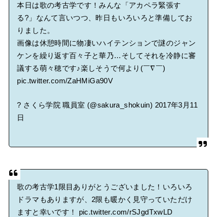
本日は歌の考古学です！みんな「アカペラ緊張す
る?」なんて言いつつ、昨日もいろいろと準備してお
りました。
画像は休憩時間に物凄いハイテンションで謎のジャン
ケンを繰り返す百々子と華乃…そしてそれを冷静に審
議する萌々穂です♪楽しそうで何より(￣∇￣)
pic.twitter.com/ZaHMiGa90V
? さくら学院 職員室 (@sakura_shokuin)
2017年3月11
日
歌の考古学1限目ありがとうございました！いろいろ
ドラマもありますが、2限も暖かく見守っていただけ
ますと幸いです！
pic.twitter.com/rSJgdTxwLD