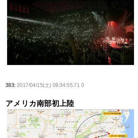
BABYMETAL「CANNONBALL外伝」グッズ販売決定
タワーレコード新宿店にてBABYMETALのパネル展が開催中
Powered by livedoor 相互RSS
383:
2017/04/15(土) 09:34:55.71 0
アメリカ南部初上陸