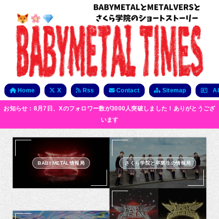
Home
X
Rss
Contact
Sitemap
Ab
お知らせ：8月7日、Xのフォロワー数が3000人突破しました！ありがとうござ
います
BABYMETAL情報局
さくら学院と卒業生の情報局