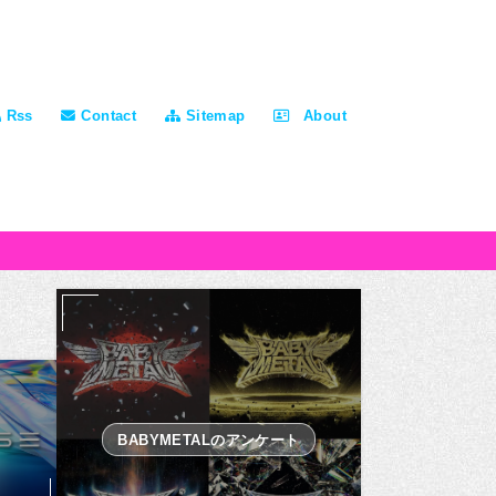
Rss
Contact
Sitemap
About
BABYMETALのアンケート