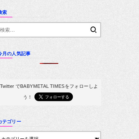
検索
検
索:
今月の人気記事
Twitter でBABYMETAL TIMESを
フォローしよ
う！
カテゴリー