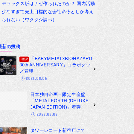
デラックス版はナゼ作られたのか？ 国内活動
少なすぎて売上目標的な会社命令としか考え
られない（ワタクシ調べ）
最新の投稿
「BABYMETAL×BIOHAZARD
30th ANNIVERSARY」コラボグッ
ズ着弾
2026.08.06
日本独自企画・限定生産盤
「METAL FORTH (DELUXE
JAPAN EDITION)」着弾
2026.08.06
タワーレコード新宿店にて