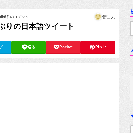
管理人
6件のコメント
久しぶりの日本語ツイート
ブ
送る
Pocket
Pin it