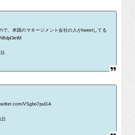
で、米国のマネージメント会社の人がtweetしてる
/WN8dpl3etM
1日
.twitter.com/VSgbo7puGA
1日