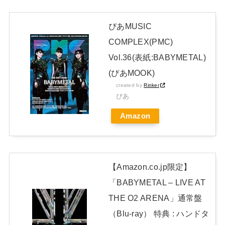
なんで今日の始球式に限って、瀬戸口心月ちゃんはミニスカじ
ゃなくてダサいズボンなんだよ！
NEW!
ぴあMUSIC
カープ、最下位転落も3位が射程圏内。新井監督「特別な日の
COMPLEX(PMC)
試合だったので負けて悔しい」【反省会】
NEW!
Vol.36(表紙:BABYMETAL)
日本独自企画・限定生産盤「METAL FORTH (DELUXE
(ぴあMOOK)
JAPAN EDITION)」着弾
created by
Rinker
ぴあ
【BABYMETAL】METAL FORTH DELUXE JAPAN EDITION
Amazon
開封レビュー!
Powered by livedoor 相互RSS
【Amazon.co.jp限定】
「BABYMETAL – LIVE AT
THE O2 ARENA」通常盤
（Blu-ray） 特典 : ハンドタ