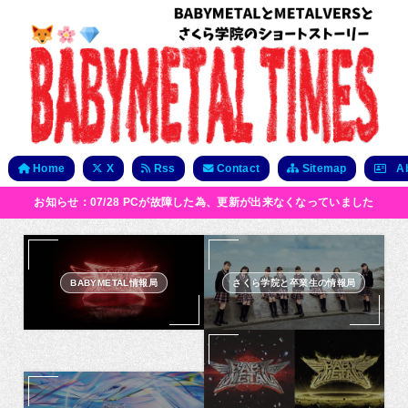
Home
X
Rss
Contact
Sitemap
Ab
お知らせ：07/28 PCが故障した為、更新が出来なくなっていました
BABYMETAL情報局
さくら学院と卒業生の情報局