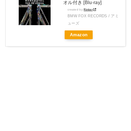
オル付き [Blu-ray]
created by
Rinker
BMW FOX RECORDS / アミ
ューズ
Amazon