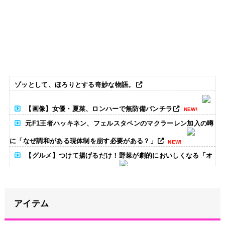
ゾッとして、ほろりとする奇妙な物語。
【画像】女優・夏菜、ロンハーで無防備パンチラ
NEW!
元F1王者ハッキネン、フェルスタペンのマクラーレン加入の噂
に「なぜ調和がある現体制を崩す必要がある？」
NEW!
【グルメ】つけて揚げるだけ！野菜が劇的においしくなる「オ
ニオンリングの素」が話題
NEW!
「安物買いの銭失いだったねぇ」とインドネシア高速鉄道の最
終処分に日本側騒然、国家予算は使わないというと何が財源なん
アイテム
だ？
NEW!