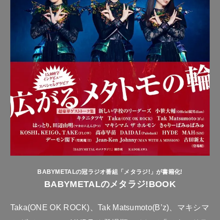
BABYMETALの冠ラジオ番組「メタラジ!」が書籍化!
BABYMETALのメタラジ!BOOK
Taka(ONE OK ROCK)、Tak Matsumoto(B’z)、マキシマ