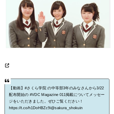
BABYMETAL「CANNONBALL外伝」グッズ販売決定
タワーレコード新宿店にてBABYMETALのパネル展が開催中
Powered by livedoor 相互RSS
【動画】
#さくら学院
の中等部3年のみなさんから3/22
配布開始の
#VDC
Magazine 011掲載についてメッセー
ジをいただきました。ぜひご覧ください！
https://t.co/h1DoHBZc9i
@sakura_shokuin