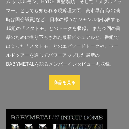
ム ザ ホルモン、HYDE ※登場順、そして「メタルドラ
マー」としても知られる現総理大臣、高市早苗氏(出演
時は国会議員)など、日本の様々なジャンルを代表する
16組の「メタトモ」とのトークを収録。 また今回の書
籍のために撮り下ろされた最新ビジュアルと、番組で
出会った「メタトモ」とのエピソードトークや、ワー
ルドツアーを通じてパワーアップした最新の
BABYMETALを語るメンバーインタビューも収録。
商品を見る