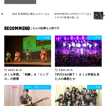
BABYMETALの今年のツアーはコ
佃井 皆美画伯が腕を上げているｗ
トサヤの登場が楽しみ
RECOMMEND
さくら学院
さくら学院
2023.12.14
2023.12.14
さくら学院、「剣舞」＆「インプ
TIF2016が終了！ さくら学院を見
ロ」の授業
た人の感想とか
ポスト（旧ツイート）
さくら学院