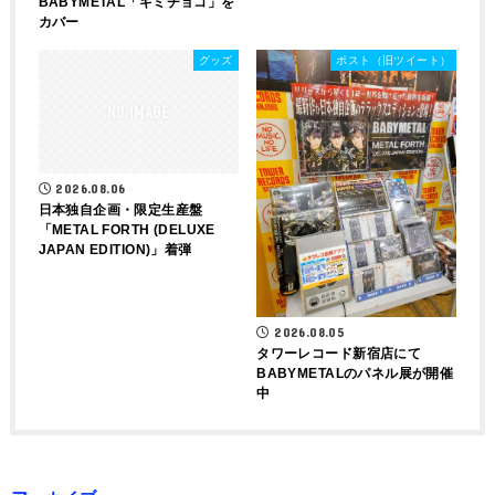
BABYMETAL「ギミチョコ」を
カバー
グッズ
ポスト（旧ツイート）
2026.08.06
日本独自企画・限定生産盤
「METAL FORTH (DELUXE
JAPAN EDITION)」着弾
2026.08.05
タワーレコード新宿店にて
BABYMETALのパネル展が開催
中