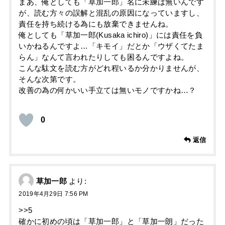
まあ、俺としても「草加一郎」名に未練は無いんです
が、読む方々の誤解と混乱の原因になっていますし、
責任を持ち続ける為にも放棄できませんね。
俺としても「草加一郎(Kusaka ichiro)」には責任を負
いかねるんですよ…「キモイ」だとか「ウザくてたま
らん」なんて言われたりしても困るんですよね。
こんな駄文を読む方がどれ程いるか分かりませんが、
そんな次第です。
改善の為の何かいい手立ては無いモノですかね…？
0
返信
草加一郎
より:
2019年4月29日 7:56 PM
>>5
確かに初めの頃は「草加一郎」と「草加一朗」だった