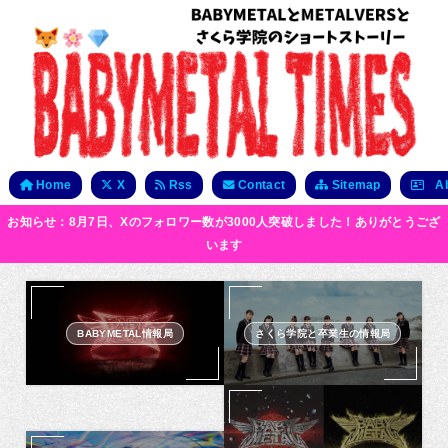
Home
X
Rss
Contact
Sitemap
Ab
お知らせ：8月7日、Xのフォロワー数が3000人突破しました！ありがとうござ
います
BABYMETAL情報局
さくら学院と卒業生の情報局