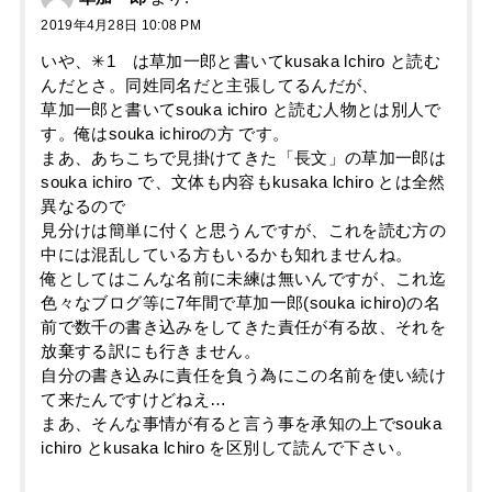
2019年4月28日 10:08 PM
いや、✳1 は草加一郎と書いてkusaka lchiro と読む
んだとさ。同姓同名だと主張してるんだが、
草加一郎と書いてsouka ichiro と読む人物とは別人で
す。俺はsouka ichiroの方 です。
まあ、あちこちで見掛けてきた「長文」の草加一郎は
souka ichiro で、文体も内容もkusaka lchiro とは全然
異なるので
見分けは簡単に付くと思うんですが、これを読む方の
中には混乱している方もいるかも知れませんね。
俺としてはこんな名前に未練は無いんですが、これ迄
色々なブログ等に7年間で草加一郎(souka ichiro)の名
前で数千の書き込みをしてきた責任が有る故、それを
放棄する訳にも行きません。
自分の書き込みに責任を負う為にこの名前を使い続け
て来たんですけどねえ…
まあ、そんな事情が有ると言う事を承知の上でsouka
ichiro とkusaka lchiro を区別して読んで下さい。