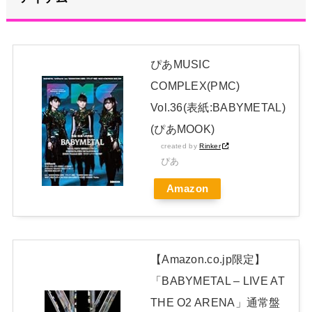
【画像】清宮レイ(23)さん、ありふれた普通の美少女になる
NEW!
ぴあMUSIC
青葉坂46、まもなく正式発表か
NEW!
COMPLEX(PMC)
日本独自企画・限定生産盤「METAL FORTH (DELUXE
Vol.36(表紙:BABYMETAL)
JAPAN EDITION)」着弾
(ぴあMOOK)
【BABYMETAL】METAL FORTH DELUXE JAPAN EDITION
created by
Rinker
開封レビュー!
ぴあ
Powered by livedoor 相互RSS
Amazon
【Amazon.co.jp限定】
「BABYMETAL – LIVE AT
THE O2 ARENA」通常盤