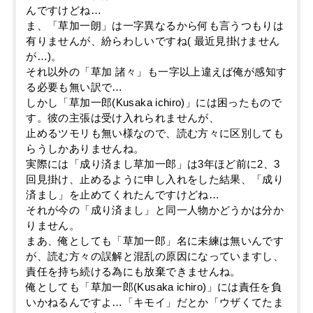
んですけどね…
ま、「草加一朗」は一字異なるから何も言うつもりは
有りませんが、紛らわしいですね( 最近見掛けません
が…)。
それ以外の「草加 諸々」も一字以上違えば俺が感知す
る必要も無い訳で…
しかし「草加一郎(Kusaka ichiro)」には困ったもので
す。彼の主張は受け入れられませんが、
止めるツモリも無い様なので、読む方々に区別しても
らうしかありませんね。
実際には「成り済まし草加一郎」は3年ほど前に2、3
回見掛け、止めるように申し入れをした結果、「成り
済まし」を止めてくれたんですけどね…
それが今の「成り済まし」と同一人物かどうかは分か
りません。
まあ、俺としても「草加一郎」名に未練は無いんです
が、読む方々の誤解と混乱の原因になっていますし、
責任を持ち続ける為にも放棄できませんね。
俺としても「草加一郎(Kusaka ichiro)」には責任を負
いかねるんですよ…「キモイ」だとか「ウザくてたま