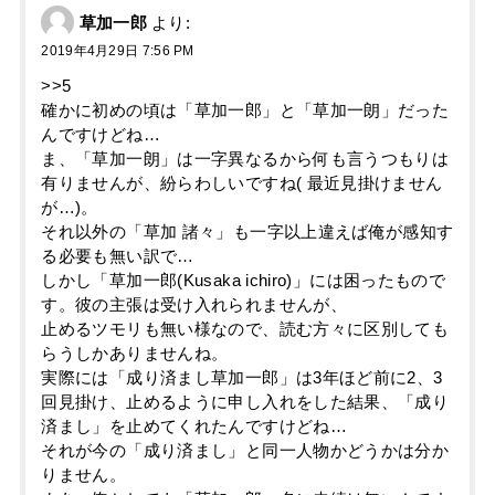
草加一郎
より:
2019年4月29日 7:56 PM
>>5
確かに初めの頃は「草加一郎」と「草加一朗」だった
んですけどね…
ま、「草加一朗」は一字異なるから何も言うつもりは
有りませんが、紛らわしいですね( 最近見掛けません
が…)。
それ以外の「草加 諸々」も一字以上違えば俺が感知す
る必要も無い訳で…
しかし「草加一郎(Kusaka ichiro)」には困ったもので
す。彼の主張は受け入れられませんが、
止めるツモリも無い様なので、読む方々に区別しても
らうしかありませんね。
実際には「成り済まし草加一郎」は3年ほど前に2、3
回見掛け、止めるように申し入れをした結果、「成り
済まし」を止めてくれたんですけどね…
それが今の「成り済まし」と同一人物かどうかは分か
りません。