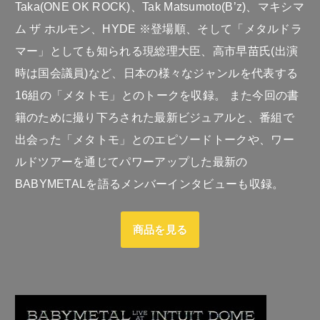
Taka(ONE OK ROCK)、Tak Matsumoto(B’z)、マキシマ
ム ザ ホルモン、HYDE ※登場順、そして「メタルドラ
マー」としても知られる現総理大臣、高市早苗氏(出演
時は国会議員)など、日本の様々なジャンルを代表する
16組の「メタトモ」とのトークを収録。 また今回の書
籍のために撮り下ろされた最新ビジュアルと、番組で
出会った「メタトモ」とのエピソードトークや、ワー
ルドツアーを通じてパワーアップした最新の
BABYMETALを語るメンバーインタビューも収録。
商品を見る