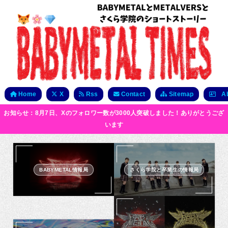
Home
X
Rss
Contact
Sitemap
Ab
お知らせ：8月7日、Xのフォロワー数が3000人突破しました！ありがとうござ
います
BABYMETAL情報局
さくら学院と卒業生の情報局