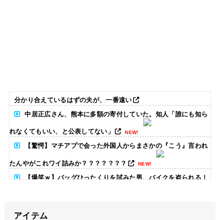
分かり合えているはずの夫が、一番遠い
中居正広さん、熊本に多額の寄付していた。知人「誰にも知ら
れなくてもいい、と公表してない」
NEW!
【驚愕】マチアプで会った外国人からまさかの『こう』言われ
たんやがこれワイ詰みか？？？？？？？
NEW!
【爆笑ｗ】バッグひったくりを試みた男、バイクを盗られる！
NEW!
【放送事故】昔のドラマのレ◯プシーン、今見るとアウトすぎ
アイテム