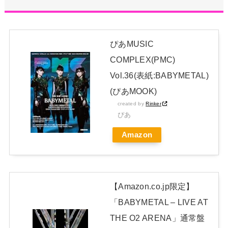
る・・・
NEW!
【画像】朝倉未来の私服がガチでかっこいい！
NEW!
ぴあMUSIC
アンチ「池田は歌もダンスも下手！」←学業と両立してるんだ
COMPLEX(PMC)
からレッスンに参加出来なくて当たり前だろ？？？
NEW!
Vol.36(表紙:BABYMETAL)
日本独自企画・限定生産盤「METAL FORTH (DELUXE
(ぴあMOOK)
JAPAN EDITION)」着弾
created by
Rinker
【BABYMETAL】METAL FORTH DELUXE JAPAN EDITION
ぴあ
開封レビュー!
Amazon
Powered by livedoor 相互RSS
【Amazon.co.jp限定】
「BABYMETAL – LIVE AT
THE O2 ARENA」通常盤