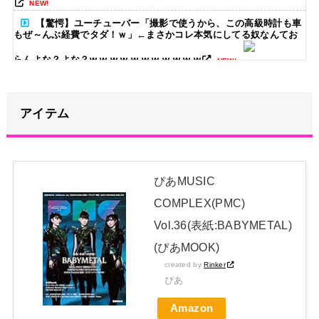
NEW!
【驚愕】ユーチューバー「撮影で使うから、この高級時計も車
もぜ～んぶ経費でタダ！ｗ」←まさかコレ本気にしてる奴なんてお
らんよな？よな？w w w w w w w w w w w
NEW!
【悲報】菊地亜美「夫は日本で仕事、私と子供はマレーシア、
夫は毎月会いに来る」←これどう思う？
NEW!
アイテム
【画像】板野友美、ビキニ姿の谷間がたまらない
NEW!
日本独自企画・限定生産盤「METAL FORTH (DELUXE
ぴあMUSIC
JAPAN EDITION)」着弾
NEW!
COMPLEX(PMC)
【櫻坂46】村山美羽、まさかの場所で見つかる
NEW!
Vol.36(表紙:BABYMETAL)
【画像】ビリー・アイリッシュ(24)さん、ライブでマンスジが
(ぴあMOOK)
見える衣装を着て炎上
created by
Rinker
NEW!
ぴあ
【BABYMETAL】METAL FORTH DELUXE JAPAN EDITION
Amazon
開封レビュー!