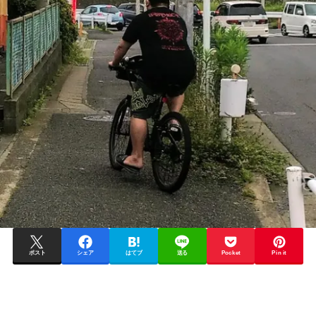
ポスト
シェア
はてブ
送る
Pocket
Pin it