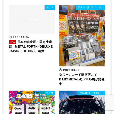
グッズ
ポスト（旧ツイート）
2026.08.06
日本独自企画・限定生産
盤「METAL FORTH (DELUXE
JAPAN EDITION)」着弾
2026.08.05
タワーレコード新宿店にて
BABYMETALのパネル展が開催
中
グッズ
佐藤愛桜（櫻坂46）