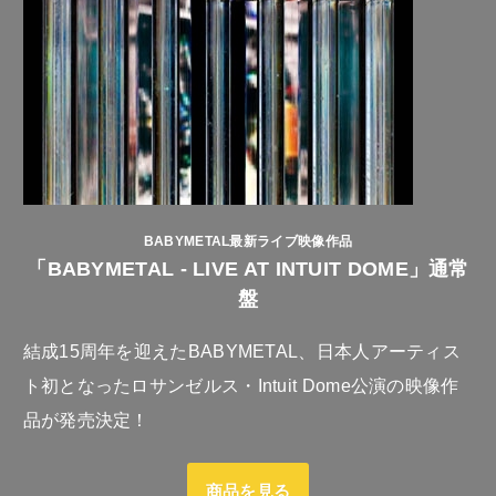
BABYMETAL最新ライブ映像作品
「BABYMETAL - LIVE AT INTUIT DOME」通常
盤
結成15周年を迎えたBABYMETAL、日本人アーティス
ト初となったロサンゼルス・Intuit Dome公演の映像作
品が発売決定！
商品を見る