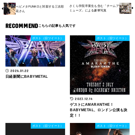
さくら学院卒業生も含む「チームア
べビメタFUNKOと対面する三吉彩
ミューズ」による豪華写真
花さん
RECOMMEND
ポスト（旧ツイート）
ポスト（旧ツイート）
2026.01.22
日経新聞にBABYMETAL
2023.12.14
ゲストにAMARANTHE！
BABYMETAL、ロンドン公演も決
定！！
ポスト（旧ツイート）
ポスト（旧ツイート）