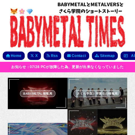
Home
X
Rss
Contact
Sitemap
Ab
お知らせ：07/28 PCが故障した為、更新が出来なくなっていました
BABYMETAL情報局
さくら学院と卒業生の情報局