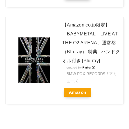
Powered by livedoor 相互RSS
【Amazon.co.jp限定】
「BABYMETAL – LIVE AT
THE O2 ARENA」通常盤
（Blu-ray） 特典 : ハンドタ
オル付き [Blu-ray]
created by
Rinker
BMW FOX RECORDS / アミ
ューズ
Amazon