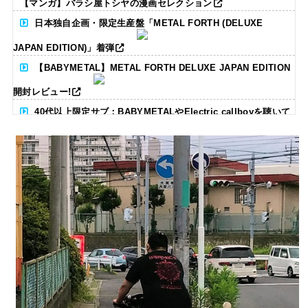
【マンガ】バラシ屋トシヤの漫画セレクション
日本独自企画・限定生産盤「METAL FORTH (DELUXE
JAPAN EDITION)」着弾
【BABYMETAL】METAL FORTH DELUXE JAPAN EDITION
開封レビュー!
40代以上限定サブ：BABYMETALやElectric callboyを聴いて
る人いる？ 【海外の反応】
BABYMETAL「CANNONBALL外伝」グッズ販売決定
タワーレコード新宿店にてBABYMETALのパネル展が開催中
Powered by livedoor 相互RSS