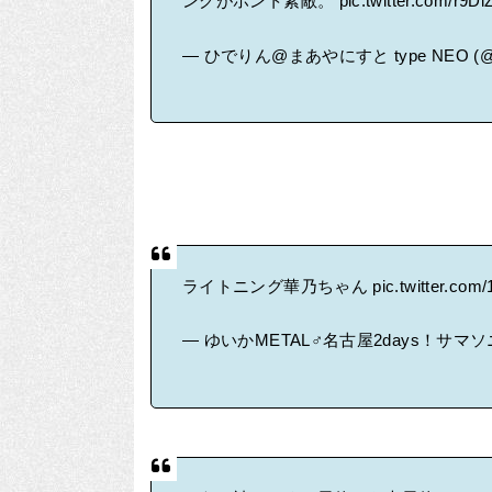
ングがホント素敵。
pic.twitter.com/r9
— ひでりん@まあやにすと type NEO (@hi
ライトニング華乃ちゃん
pic.twitter.co
— ゆいかMETAL♂名古屋2days！サマソニ