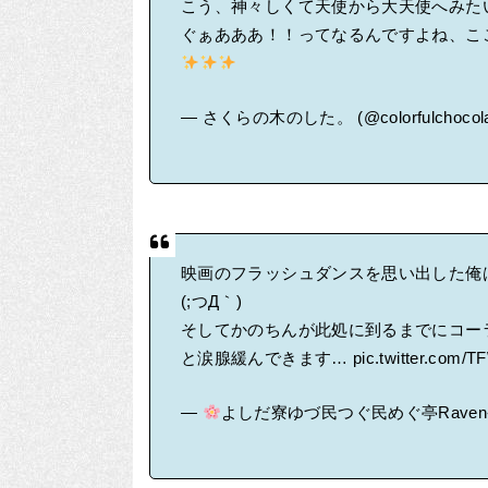
こう、神々しくて天使から大天使へみた
ぐぁあああ！！ってなるんですよね、こ
— さくらの木のした。 (@colorfulchocol
映画のフラッシュダンスを思い出した俺
(;つД｀)
そしてかのちんが此処に到るまでにコー
と涙腺緩んできます…
pic.twitter.com
—
よしだ寮ゆづ民つぐ民めぐ亭Raven-