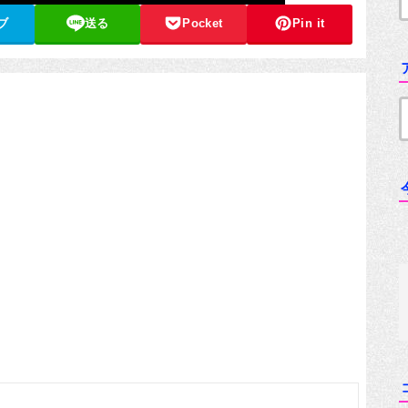
ブ
送る
Pocket
Pin it