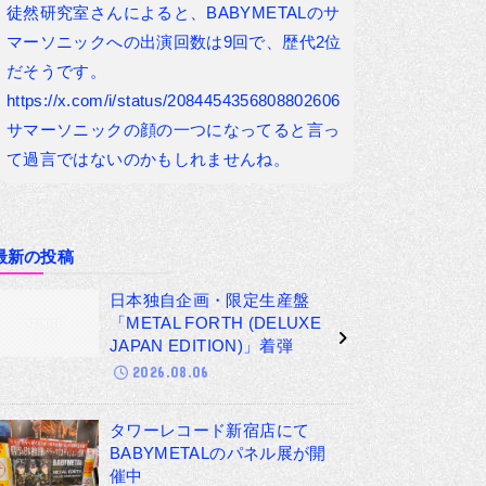
徒然研究室さんによると、BABYMETALのサ
マーソニックへの出演回数は9回で、歴代2位
だそうです。
https://x.com/i/status/2084454356808802606
サマーソニックの顔の一つになってると言っ
て過言ではないのかもしれませんね。
最新の投稿
日本独自企画・限定生産盤
「METAL FORTH (DELUXE
JAPAN EDITION)」着弾
2026.08.06
タワーレコード新宿店にて
BABYMETALのパネル展が開
催中