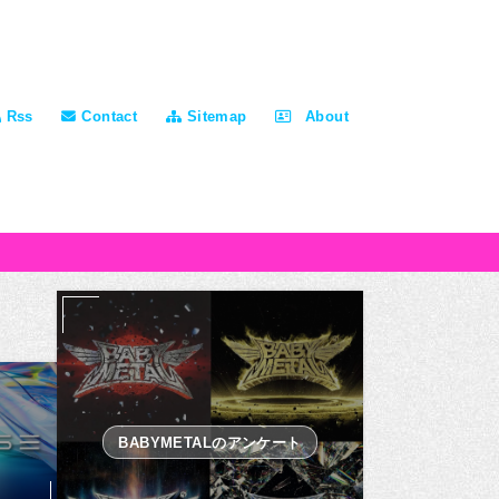
Rss
Contact
Sitemap
About
BABYMETALのアンケート