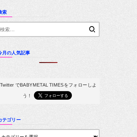
検索
検
索:
今月の人気記事
Twitter でBABYMETAL TIMESを
フォローしよ
う！
カテゴリー