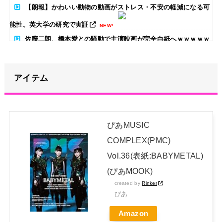
【朗報】かわいい動物の動画がストレス・不安の軽減になる可
能性。英大学の研究で実証
NEW!
佐藤二朗、橋本愛との騒動で主演映画が完全白紙へｗｗｗｗｗ
NEW!
【画像】ボーイッシュJCさん、発育が良すぎて「女」になって
アイテム
しまうｗｗｗｗｗｗｗｗｗｗｗｗｗｗｗｗｗ
NEW!
【画像】影山優佳さん(25)、下着姿であたシコが止まらない
NEW!
ぴあMUSIC
COMPLEX(PMC)
【朗報】AKB48 ロッテとコラボ決定！！
Vol.36(表紙:BABYMETAL)
日本独自企画・限定生産盤「METAL FORTH (DELUXE
(ぴあMOOK)
JAPAN EDITION)」着弾
created by
Rinker
【BABYMETAL】METAL FORTH DELUXE JAPAN EDITION
ぴあ
開封レビュー!
Amazon