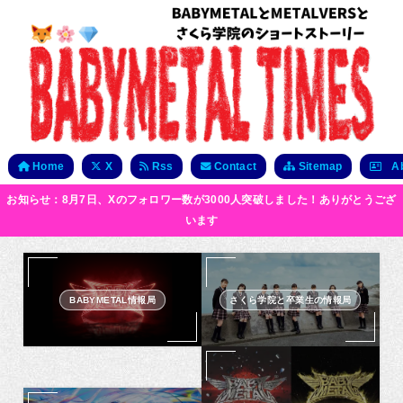
Home
X
Rss
Contact
Sitemap
Ab
お知らせ：8月7日、Xのフォロワー数が3000人突破しました！ありがとうござ
います
BABYMETAL情報局
さくら学院と卒業生の情報局