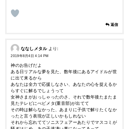
返信
ななしメタル
より:
2019年8月4日 4:14 PM
神のお告げだよ
ある日リアルな夢を見た、数年後にあるアイドルが世
に出て来るから
あなたは全力で応援しなさい、あなたの心を捉えるか
らすぐに解るでしょうって
女神さまがおっしゃったのさ、それで数年後たまたま
見たテレビにべビメタ(重音部)が出てて
その時は解らなかった、あまりに子供で解りたくなか
ったと言う表現が正しいかもしれない
それから忘れててソニスフェアーあたりでマスコミが
騒ぎはじめ、あの子達凄い事になってるって