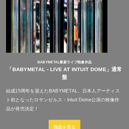
BABYMETAL最新ライブ映像作品
「BABYMETAL - LIVE AT INTUIT DOME」通常
盤
結成15周年を迎えたBABYMETAL、日本人アーティス
ト初となったロサンゼルス・Intuit Dome公演の映像作
品が発売決定！
商品を見る