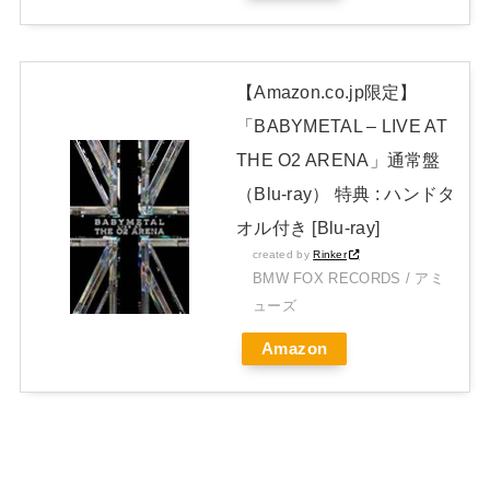
Powered by livedoor 相互RSS
【Amazon.co.jp限定】
「BABYMETAL – LIVE AT
THE O2 ARENA」通常盤
（Blu-ray） 特典 : ハンドタ
オル付き [Blu-ray]
created by
Rinker
BMW FOX RECORDS / アミ
ューズ
Amazon