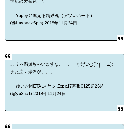
世紀の大発見！？
— Yappy＠燃える鋼鉄魂（アツいハート）
(@LaybackSpin)
2019年11月24日
こりゃ偶然ちゃいますな、、、、すげい_:(´ཀ`」 ∠):
また泣く爆弾が、、、
— ゆいかMETAL♂ヤシ Zepp17幕張0125超26超
(@yu2ha1)
2019年11月24日