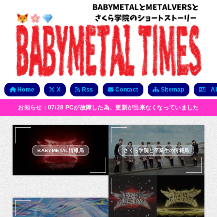
Home
X
Rss
Contact
Sitemap
Ab
お知らせ：07/28 PCが故障した為、更新が出来なくなっていました
BABYMETAL情報局
さくら学院と卒業生の情報局