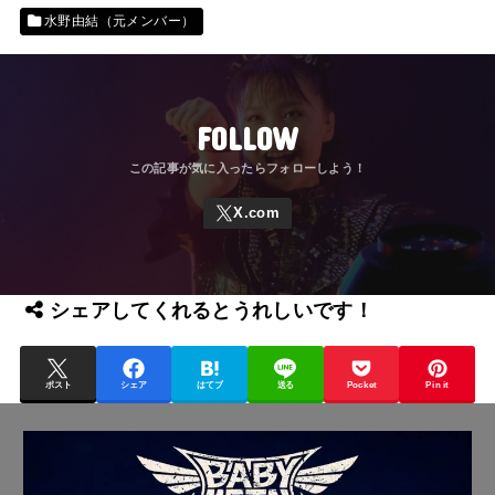
水野由結（元メンバー）
FOLLOW
シェアしてくれるとうれしいです！
ポスト
シェア
はてブ
送る
Pocket
Pin it