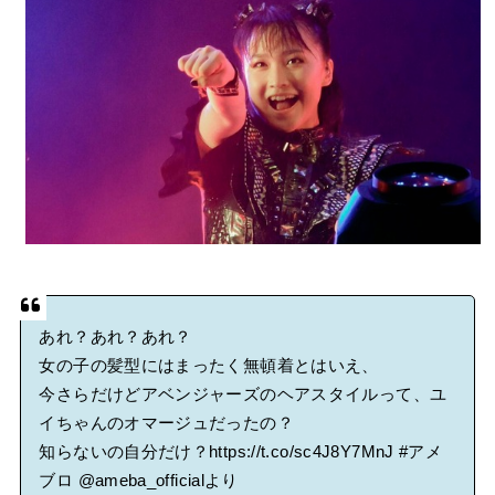
BABYMETAL「CANNONBALL外伝」グッズ販売決定
タワーレコード新宿店にてBABYMETALのパネル展が開催中
Powered by livedoor 相互RSS
あれ？あれ？あれ？
女の子の髪型にはまったく無頓着とはいえ、
今さらだけどアベンジャーズのヘアスタイルって、ユ
イちゃんのオマージュだったの？
知らないの自分だけ？
https://t.co/sc4J8Y7MnJ
#アメ
ブロ
@ameba_official
より