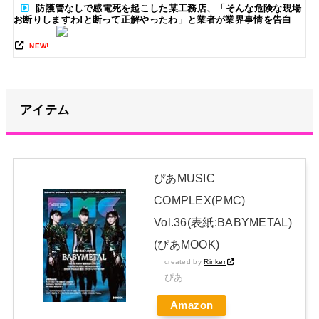
防護管なしで感電死を起こした某工務店、「そんな危険な現場
お断りしますわ!と断って正解やったわ」と業者が業界事情を告白
NEW!
【驚愕】ユーチューバー「撮影で使うから、この高級時計も車
もぜ～んぶ経費でタダ！ｗ」←まさかコレ本気にしてる奴なんてお
らんよな？よな？w w w w w w w w w w w
NEW!
アイテム
【悲報】菊地亜美「夫は日本で仕事、私と子供はマレーシア、
夫は毎月会いに来る」←これどう思う？
NEW!
日本独自企画・限定生産盤「METAL FORTH (DELUXE
ぴあMUSIC
JAPAN EDITION)」着弾
NEW!
COMPLEX(PMC)
Vol.36(表紙:BABYMETAL)
【櫻坂46】村山美羽、まさかの場所で見つかる
NEW!
(ぴあMOOK)
【画像】ウクライナから日本に避難してきた美少女がグラビア
created by
Rinker
デビューwwwwwwwww
NEW!
ぴあ
【BABYMETAL】METAL FORTH DELUXE JAPAN EDITION
Amazon