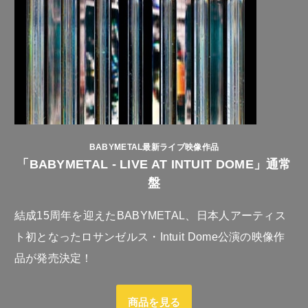
BABYMETAL最新ライブ映像作品
「BABYMETAL - LIVE AT INTUIT DOME」通常
盤
結成15周年を迎えたBABYMETAL、日本人アーティス
ト初となったロサンゼルス・Intuit Dome公演の映像作
品が発売決定！
商品を見る