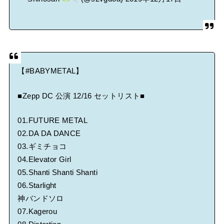
【
#BABYMETAL
】
■Zepp DC 公演 12/16 セットリスト■
01.FUTURE METAL
02.DA DA DANCE
03.ギミチョコ
04.Elevator Girl
05.Shanti Shanti Shanti
06.Starlight
神バンドソロ
07.Kagerou