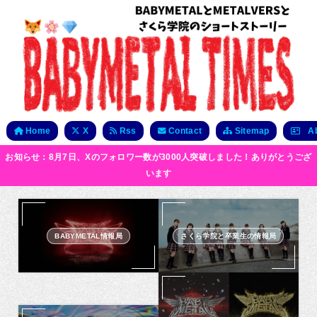
Home
X
Rss
Contact
Sitemap
Ab
お知らせ：8月7日、Xのフォロワー数が3000人突破しました！ありがとうござ
います
BABYMETAL情報局
さくら学院と卒業生の情報局