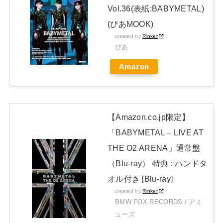
Vol.36(表紙:BABYMETAL)
日本独自企画・限定生産盤「METAL FORTH (DELUXE
(ぴあMOOK)
JAPAN EDITION)」着弾
created by
Rinker
【BABYMETAL】METAL FORTH DELUXE JAPAN EDITION
ぴあ
開封レビュー!
Amazon
Powered by livedoor 相互RSS
【Amazon.co.jp限定】
「BABYMETAL – LIVE AT
THE O2 ARENA」通常盤
（Blu-ray） 特典 : ハンドタ
オル付き [Blu-ray]
created by
Rinker
BMW FOX RECORDS / アミ
ューズ