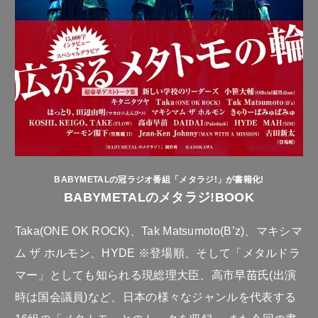
BABYMETALの冠ラジオ番組「メタラジ!」が書籍化!
BABYMETALのメタラジ!BOOK
Taka(ONE OK ROCK)、Tak Matsumoto(B’z)、マキシマ
ム ザ ホルモン、HYDE ※登場順、そして「メタルドラ
マー」としても知られる現総理大臣、高市早苗氏(出演
時は国会議員)など、日本の様々なジャンルを代表する