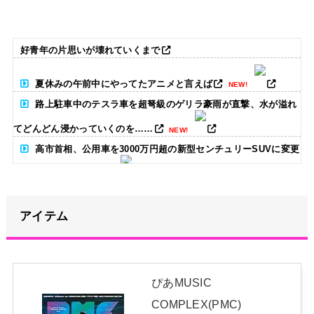
好青年の片思いが壊れていくまで
夏休みの午前中にやってたアニメと言えば
NEW!
路上駐車中のテスラ車を超弩級のゲリラ豪雨が直撃、水が溢れ
てどんどん浸かっていくのを……
NEW!
高市首相、公用車を3000万円超の新型センチュリーSUVに変更
ｗｗｗｗｗｗｗ
NEW!
小島大河 .258(213-55) 5本 22打点 OPS.649 ←新人王の可能性
アイテム
まだある？
NEW!
【画像】日焼け口リの締まったお尻っていいよね！ｗｗｗｗｗ
NEW!
ぴあMUSIC
ライブ終わりのばぶにゃぎとれんたんが可愛すぎる！！！【乃
COMPLEX(PMC)
木坂46】
NEW!