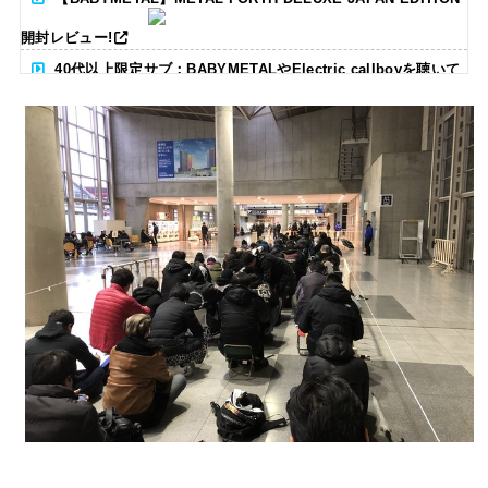
開封レビュー!
40代以上限定サブ：BABYMETALやElectric callboyを聴いて
る人いる？ 【海外の反応】
BABYMETAL「CANNONBALL外伝」グッズ販売決定
タワーレコード新宿店にてBABYMETALのパネル展が開催中
Powered by livedoor 相互RSS