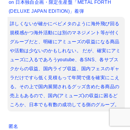
on
日本独自企画・限定生産盤「METAL FORTH
(DELUXE JAPAN EDITION)」着弾
詳しくないが確かにベビメタのように海外飛び回る
規模感かつ海外活動には別のマネジメント等が付く
グループだと、明確にアミューズの収益になる商品
や活動は少ないのかもしれない。 だが、確実にアミ
ューズに入るであろうyoutube、各SNS、各サブス
クからの収益、国内ライブ収益、国内フェスのギャ
ラだけですら低く見積もって年間で億を確実にこえ
る。その上で国内展開されるグッズ含めた各商品の
売上もあるので、国内(アミューズ)の収益に困るど
ころか、日本でも有数の成功してる側のグループ。
匿名