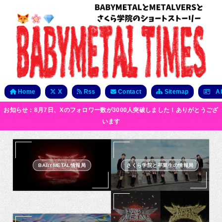
Home
X
Rss
Contact
Sitemap
Ab
お知らせ：8月7日、Xのフォロワー数が3000人突破しました！ありがとうござ
います
BABYMETAL情報局
さくら学院と卒業生の情報局