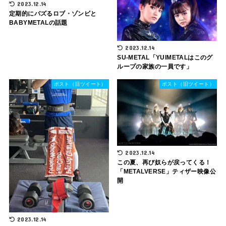
2023.12.14
定期的にバズるロブ・ゾンビと
BABYMETALの話題
2023.12.14
SU-METAL「YUIMETALはこのグ
ループの家族の一員です」
ポスト（旧ツイート）
ポスト（旧ツイート）
2023.12.14
この夏、再び奴らが戻ってくる！
「METALVERSE」ティザー映像公
開
2023.12.14