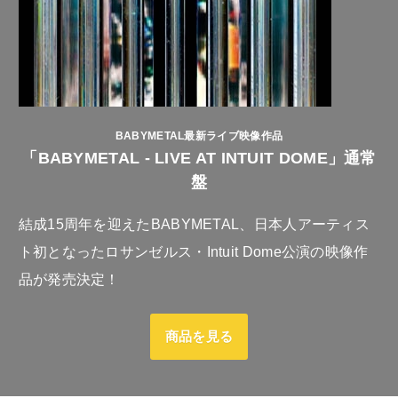
BABYMETAL最新ライブ映像作品
「BABYMETAL - LIVE AT INTUIT DOME」通常
盤
結成15周年を迎えたBABYMETAL、日本人アーティス
ト初となったロサンゼルス・Intuit Dome公演の映像作
品が発売決定！
商品を見る