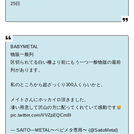
25日
BABYMETAL
物販一般列
区切られてる白い柵より前にもう一つ一般物販の最前
列があります。
私のところから超ざっくり300人くらいかと。
メイトさんにホッカイロ頂きました。
凄い用意して沢山の方に配ってくれていて感動です
pic.twitter.com/VVZpEQCm8l
— SAITO―METAL〜ベビメタ専用〜 (@SaitoMetal)