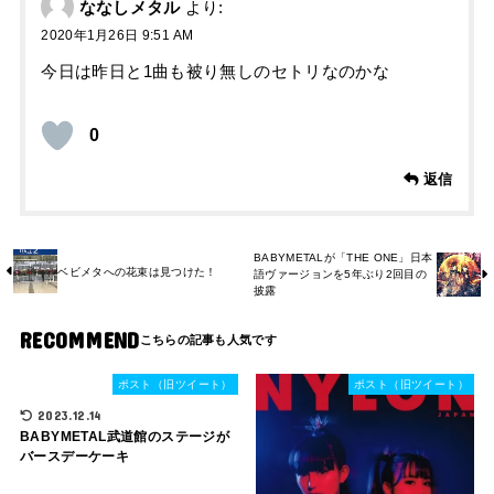
ななしメタル
より:
2020年1月26日 9:51 AM
今日は昨日と1曲も被り無しのセトリなのかな
0
返信
BABYMETALが「THE ONE」日本
ベビメタへの花束は見つけた！
語ヴァージョンを5年ぶり2回目の
披露
RECOMMEND
ポスト（旧ツイート）
ポスト（旧ツイート）
2023.12.14
BABYMETAL武道館のステージが
バースデーケーキ