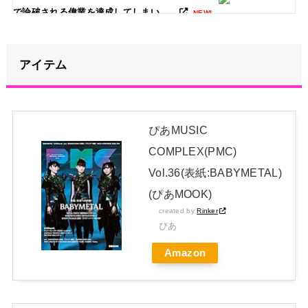
で論破される偉業を達成してしまい……
NEW!
【画像】愛知の半グレ、怖すぎる→御尊顔がこちら…
NEW!
アイテム
【画像】清宮レイ(23)さん、ありふれた普通の美少女になる
NEW!
ぴあMUSIC
青葉坂46、まもなく正式発表か
NEW!
COMPLEX(PMC)
日本独自企画・限定生産盤「METAL FORTH (DELUXE
Vol.36(表紙:BABYMETAL)
JAPAN EDITION)」着弾
(ぴあMOOK)
【BABYMETAL】METAL FORTH DELUXE JAPAN EDITION
created by
Rinker
開封レビュー!
ぴあ
Powered by livedoor 相互RSS
Amazon