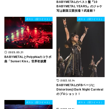
BABYMETALのベスト盤『10
BABYMETAL YEARS』のジャケ
写は新国立競技場？武道館？
ポスト（旧ツイート）
ポスト（旧ツイート）
2025.05.31
BABYMETALとPolyphiaのコラボ
曲「Sunset Kiss」世界初披露
2023.12.14
BABYMETALのFBページに
Distortion@Dark Night Carnival
のプロショット！
ポスト（旧ツイート）
ポスト（旧ツイート）