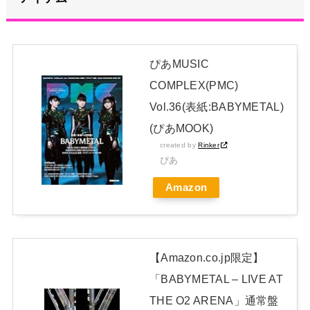
【超朗報】夏、終わる
NEW!
カープ秋山、2度目の海外FA権取得！｢それくらいの年齢までや
ってこられた｣
NEW!
ぴあMUSIC
メタルバンドが日本から死滅した理由ってなに？
NEW!
COMPLEX(PMC)
日本独自企画・限定生産盤「METAL FORTH (DELUXE
Vol.36(表紙:BABYMETAL)
JAPAN EDITION)」着弾
(ぴあMOOK)
【BABYMETAL】METAL FORTH DELUXE JAPAN EDITION
created by
Rinker
ぴあ
開封レビュー!
Amazon
Powered by livedoor 相互RSS
【Amazon.co.jp限定】
「BABYMETAL – LIVE AT
THE O2 ARENA」通常盤