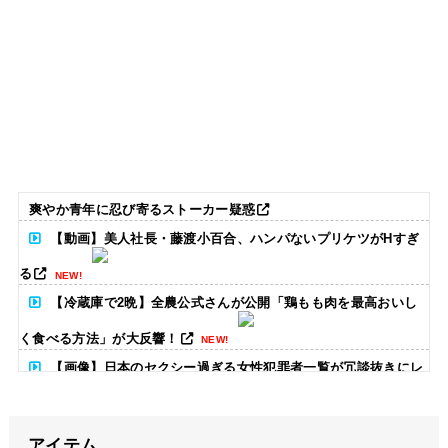
爽やか青年に忍び寄るストーカー疑惑
【動画】美人社長・藤渡小百合、ハンパないプリケツがHすぎ
る
NEW!
【冷蔵庫で2晩】全農公式さんが公開「鶏もも肉を最高おいし
く食べる方法」が大反響！
NEW!
【画像】日本のセクシー過ぎる女性犯罪者一覧が冗談抜きにレ
ベル高過ぎる件w w w w w w w w w
NEW!
アイテム