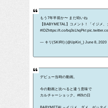
もう7年半前か〜 まだ幼いね
【BABYMETAL】コメント！「イジメ
#IDZ
https://t.co/bq3sLhqPkt
pic.twitter.
— キリ(SKIRI) (@UpKiri_)
June 8, 2020
デビュー当時の動画。
今の動画と比べると違う意味で
カルチャーショック。
#69の日
BABYMETAL – イジメ、ダメ、ゼッタイ – Ijime