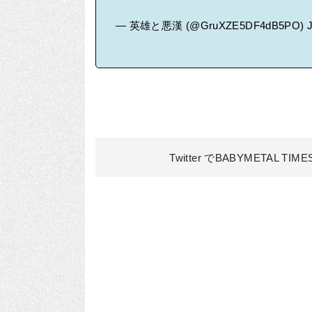
— 英雄と悪漢 (@GruXZE5DF4dB5PO)
Twitter でBABYMETAL TIM