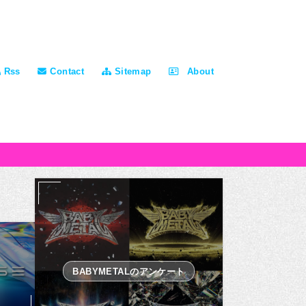
Rss
Contact
Sitemap
About
BABYMETALのアンケート