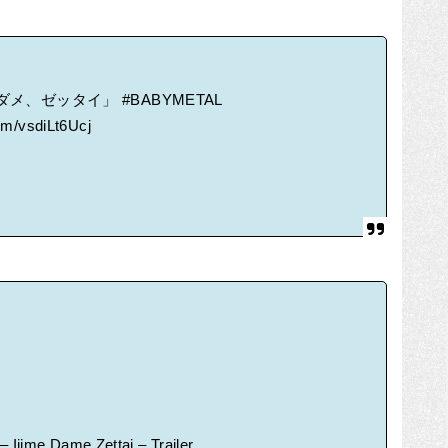
、ダメ、ゼッタイ」
#BABYMETAL
com/vsdiLt6Ucj
,Dame,Zettai – Trailer