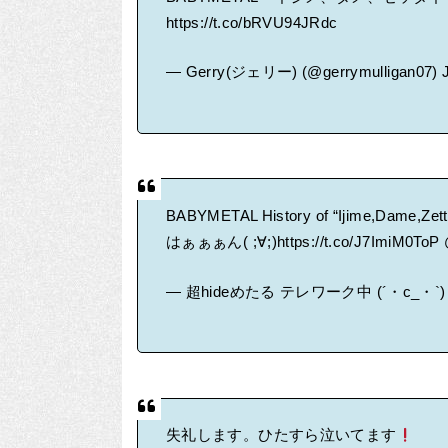
https://t.co/bRVU94JRdc
— Gerry(ジェリー) (@gerrymulligan07)
BABYMETAL History of “Ijime,Dam
はぁぁぁん( ;∀;)
https://t.co/J7ImiM0ToP
— 超hideめたる テレワーク中 (´・c_・`) (@
失礼します。ひたすら泣いてます