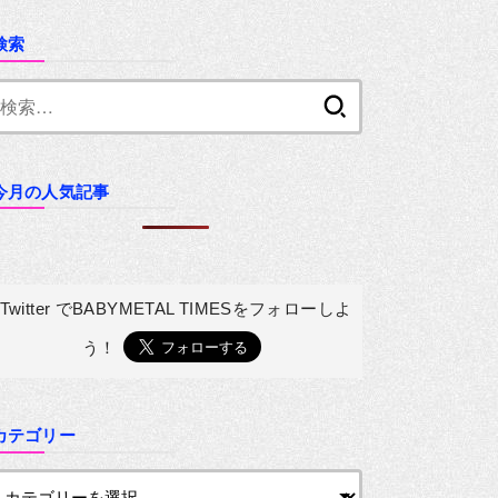
検索
検
索:
今月の人気記事
Twitter でBABYMETAL TIMESを
フォローしよ
う！
カテゴリー