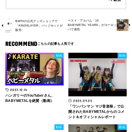
ベスト・アルバム「10
BMTHの公式グッズショップで
BABYMETAL YEARS」がヨーロッ
「KINGSLAYER」バッジセットが
パで発売
販売
RECOMMEND
動画
動画
2023.12.14
ハンガリーのYouTuberさん、
BABYMETALを絶賛（動画）
2025.09.25
「ワンパンマン マジ音楽祭」で公
開されたBABYMETALからのコメ
ント＆オフィシャルレポート
動画
動画