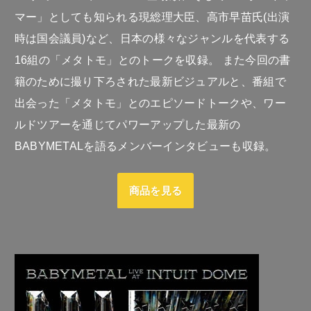
マー」としても知られる現総理大臣、高市早苗氏(出演
時は国会議員)など、日本の様々なジャンルを代表する
16組の「メタトモ」とのトークを収録。 また今回の書
籍のために撮り下ろされた最新ビジュアルと、番組で
出会った「メタトモ」とのエピソードトークや、ワー
ルドツアーを通じてパワーアップした最新の
BABYMETALを語るメンバーインタビューも収録。
商品を見る