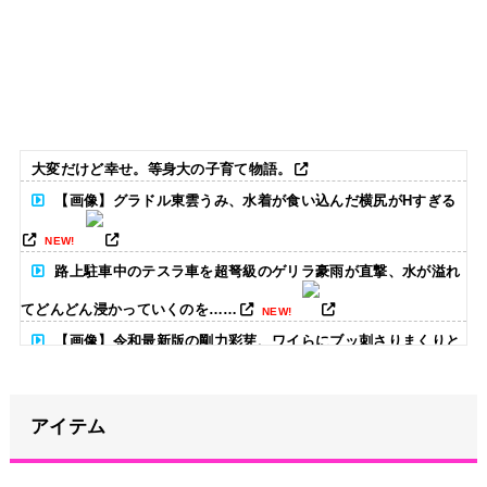
大変だけど幸せ。等身大の子育て物語。
【画像】グラドル東雲うみ、水着が食い込んだ横尻がHすぎる
NEW!
路上駐車中のテスラ車を超弩級のゲリラ豪雨が直撃、水が溢れ
てどんどん浸かっていくのを……
NEW!
【画像】令和最新版の剛力彩芽、ワイらにブッ刺さりまくりと
話題にw w w w w w w w w w w w w
NEW!
『プリミティヴ・ウォー 恐竜戦争』監督対談 山崎貴監督が絶
アイテム
賛
NEW!