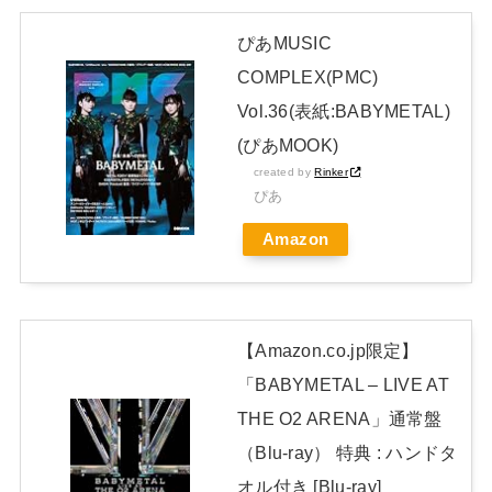
【画像】最新のライザ、まだイケるｗｗｗｗｗ
NEW!
ぴあMUSIC
【悲報】アイドルが歌下手な理由
NEW!
COMPLEX(PMC)
日本独自企画・限定生産盤「METAL FORTH (DELUXE
Vol.36(表紙:BABYMETAL)
JAPAN EDITION)」着弾
(ぴあMOOK)
【BABYMETAL】METAL FORTH DELUXE JAPAN EDITION
created by
Rinker
ぴあ
開封レビュー!
Amazon
Powered by livedoor 相互RSS
【Amazon.co.jp限定】
「BABYMETAL – LIVE AT
THE O2 ARENA」通常盤
（Blu-ray） 特典 : ハンドタ
オル付き [Blu-ray]