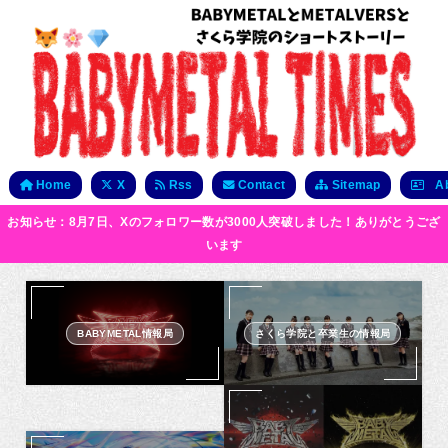
Home
X
Rss
Contact
Sitemap
Ab
お知らせ：8月7日、Xのフォロワー数が3000人突破しました！ありがとうござ
います
BABYMETAL情報局
さくら学院と卒業生の情報局