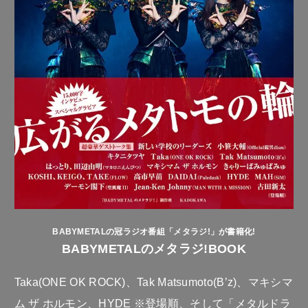
BABYMETALの冠ラジオ番組「メタラジ!」が書籍化!
BABYMETALのメタラジ!BOOK
Taka(ONE OK ROCK)、Tak Matsumoto(B’z)、マキシマ
ム ザ ホルモン、HYDE ※登場順、そして「メタルドラ