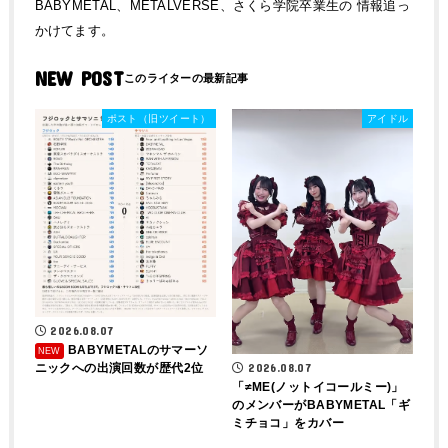
BABYMETAL、METALVERSE、さくら学院卒業生の 情報追っ
かけてます。
NEW POST
ポスト（旧ツイート）
アイドル
2026.08.07
BABYMETALのサマーソ
ニックへの出演回数が歴代2位
2026.08.07
「≠ME(ノットイコールミー)」
のメンバーがBABYMETAL「ギ
ミチョコ」をカバー