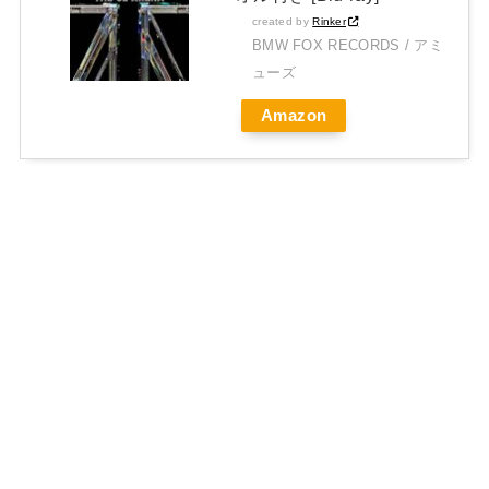
created by
Rinker
BMW FOX RECORDS / アミ
ューズ
Amazon