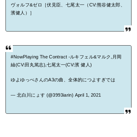
ヴォルフ&ゼロ［伏見臣、七尾太一（CV:熊谷健太郎、
濱健人）］
#NowPlaying
The Contract -ルキフェル&マルク,月岡
紬(CV:田丸篤志),七尾太一(CV:濱 健人)
ゆよゆっぺさんのA3の曲、全体的につよすぎでは
— 北白川にょす (@3993iarin)
April 1, 2021