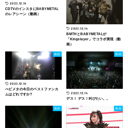
2023.12.14
CDTVのインスタにBABYMETAL
のレアシーン（動画）
2023.12.14
BMTHとBABYMETALが
「Kingslayer」でコラボ実現（動
画）
動画
動画
2023.12.14
べビメタの今日のベストファンカ
2023.12.14
ムはどれですか?
デス！ デス！叫びたい。。
動画
動画