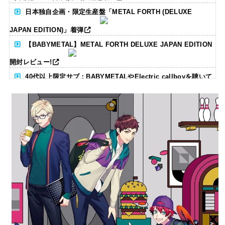
日本独自企画・限定生産盤「METAL FORTH (DELUXE
JAPAN EDITION)」着弾
【BABYMETAL】METAL FORTH DELUXE JAPAN EDITION
開封レビュー!
40代以上限定サブ：BABYMETALやElectric callboyを聴いて
る人いる？ 【海外の反応】
BABYMETAL「CANNONBALL外伝」グッズ販売決定
タワーレコード新宿店にてBABYMETALのパネル展が開催中
Powered by livedoor 相互RSS