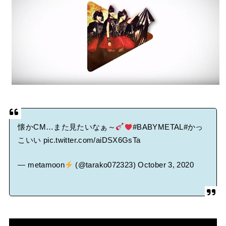
BABYMETAL「CANNONBALL外伝」グッズ販売決定
タワーレコード新宿店にてBABYMETALのパネル展が開催中
Powered by livedoor 相互RSS
懐かCM…また見たいなぁ～
#BABYMETAL
#かっ
こいい
pic.twitter.com/aiDSX6GsTa
— metamoon
(@tarako072323)
October 3, 2020