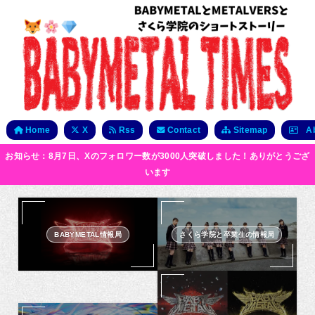
Home
X
Rss
Contact
Sitemap
Ab
お知らせ：8月7日、Xのフォロワー数が3000人突破しました！ありがとうござ
います
BABYMETAL情報局
さくら学院と卒業生の情報局