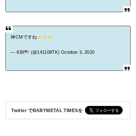
神CMですね
— KBI
(@141108TK)
October 3, 2020
Twitter でBABYMETAL TIMESを