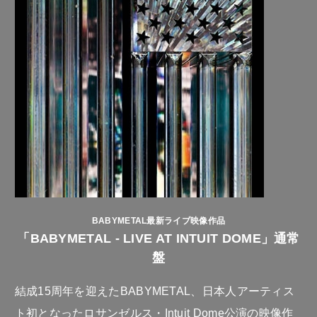
BABYMETAL最新ライブ映像作品
「BABYMETAL - LIVE AT INTUIT DOME」通常
盤
結成15周年を迎えたBABYMETAL、日本人アーティス
ト初となったロサンゼルス・Intuit Dome公演の映像作