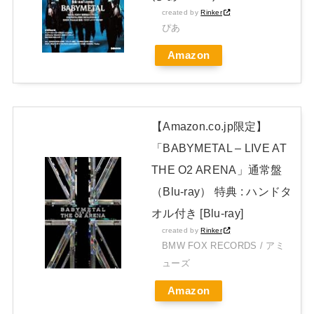
JAPAN EDITION)」着弾
created by
Rinker
【BABYMETAL】METAL FORTH DELUXE JAPAN EDITION
ぴあ
開封レビュー!
Amazon
Powered by livedoor 相互RSS
【Amazon.co.jp限定】
「BABYMETAL – LIVE AT
THE O2 ARENA」通常盤
（Blu-ray） 特典 : ハンドタ
オル付き [Blu-ray]
created by
Rinker
BMW FOX RECORDS / アミ
ューズ
Amazon