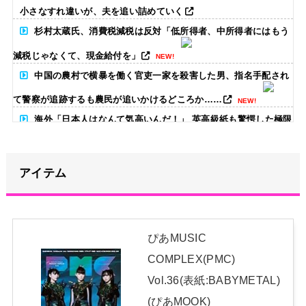
小さなすれ違いが、夫を追い詰めていく
杉村太蔵氏、消費税減税は反対「低所得者、中所得者にはもう
減税じゃなくて、現金給付を」
NEW!
中国の農村で横暴を働く官吏一家を殺害した男、指名手配され
て警察が追跡するも農民が追いかけるどころか……
NEW!
海外「日本人はなんて気高いんだ！」 英高級紙も驚愕した極限
の中の日本人の姿に世界が衝撃
NEW!
【画像】影山優佳さん(25)、下着姿であたシコが止まらない
アイテム
NEW!
【画像】たぬき系女優はやっぱええな
NEW!
ぴあMUSIC
期別のあやてぃーへのメッセージがコチラ！！！【乃木坂46】
COMPLEX(PMC)
NEW!
Vol.36(表紙:BABYMETAL)
日本独自企画・限定生産盤「METAL FORTH (DELUXE
(ぴあMOOK)