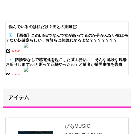
悩んでいるのは私だけ？夫との距離
【画像】このLINEでなんで女が怒ってるのか分かんない奴はモ
テない奴確定らしい←お前らは勿論わかるよな？？？？？？？
NEW!
防護管なしで感電死を起こした某工務店、「そんな危険な現場
お断りしますわ!と断って正解やったわ」と業者が業界事情を告白
NEW!
矢田萌華「6期生のビジュアル担当です」←この画像を見れば
誰もが納得【画像あり】
NEW!
アイテム
【画像】テニス園田彩乃、筋肉質な太ももがたまらない
NEW!
友廣南実アナ 海に落ちてパンツが透けてしまうハプニン
ぴあMUSIC
グ！！【GIF動画あり】
NEW!