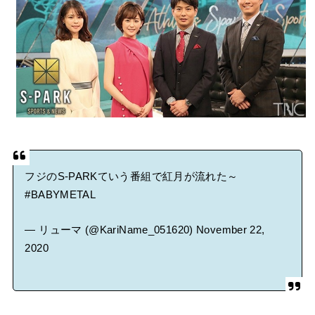
BABYMETAL「CANNONBALL外伝」グッズ販売決定
タワーレコード新宿店にてBABYMETALのパネル展が開催中
Powered by livedoor 相互RSS
フジのS-PARKていう番組で紅月が流れた～
#BABYMETAL
— リューマ (@KariName_051620)
November 22,
2020