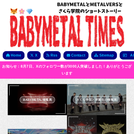
Home
X
Rss
Contact
Sitemap
Ab
お知らせ：8月7日、Xのフォロワー数が3000人突破しました！ありがとうござ
います
BABYMETAL情報局
さくら学院と卒業生の情報局