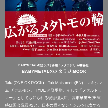
BABYMETALの冠ラジオ番組「メタラジ!」が書籍化!
BABYMETALのメタラジ!BOOK
Taka(ONE OK ROCK)、Tak Matsumoto(B’z)、マキシマ
ム ザ ホルモン、HYDE ※登場順、そして「メタルドラ
マー」としても知られる現総理大臣、高市早苗氏(出演
時は国会議員)など、日本の様々なジャンルを代表する