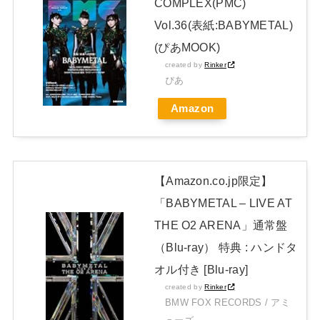
COMPLEX(PMC)
おでこ封印！中村アン、“前髪あり”の新ヘアスタイルに「新鮮
Vol.36(表紙:BABYMETAL)
でたまらん」の声【画像】
NEW!
(ぴあMOOK)
日本独自企画・限定生産盤「METAL FORTH (DELUXE
created by
Rinker
ぴあ
JAPAN EDITION)」着弾
Amazon
【BABYMETAL】METAL FORTH DELUXE JAPAN EDITION
開封レビュー!
Powered by livedoor 相互RSS
【Amazon.co.jp限定】
「BABYMETAL – LIVE AT
THE O2 ARENA」通常盤
（Blu-ray） 特典 : ハンドタ
オル付き [Blu-ray]
created by
Rinker
BMW FOX RECORDS / アミ