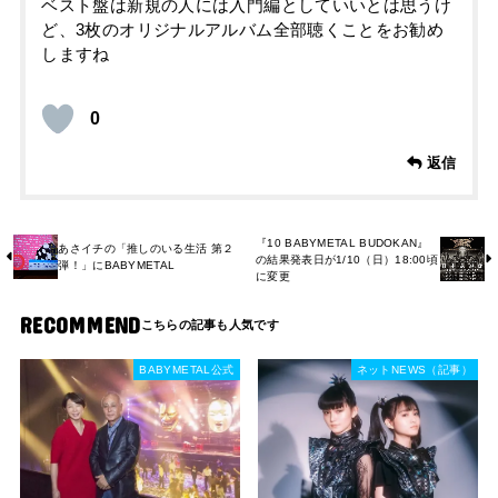
ベスト盤は新規の人には入門編としていいとは思うけ
ど、3枚のオリジナルアルバム全部聴くことをお勧め
しますね
0
返信
『10 BABYMETAL BUDOKAN』
あさイチの「推しのいる生活 第２
の結果発表日が1/10（日）18:00頃
弾！」にBABYMETAL
に変更
RECOMMEND
BABYMETAL公式
ネットNEWS（記事）