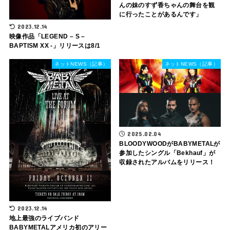
んの妹のすず香ちゃんの舞台を観
に行ったことがあるんです」
2023.12.14
映像作品「LEGEND – S –
BAPTISM XX -」リリースは8/1
ネットNEWS（記事）
ネットNEWS（記事）
2025.02.04
BLOODYWOODがBABYMETALが
参加したシングル「Bekhauf」が
収録されたアルバムをリリース！
2023.12.14
地上最強のライブバンド
BABYMETALアメリカ初のアリー