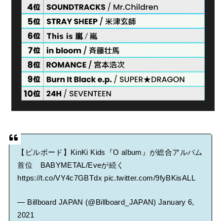
【ビルボード】KinKi Kids『O album』が総合アルバム
首位 BABYMETAL/Eveが続く
https://t.co/VY4c7GBTdx
pic.twitter.com/9fyBKisALL
— Billboard JAPAN (@Billboard_JAPAN)
January 6,
2021