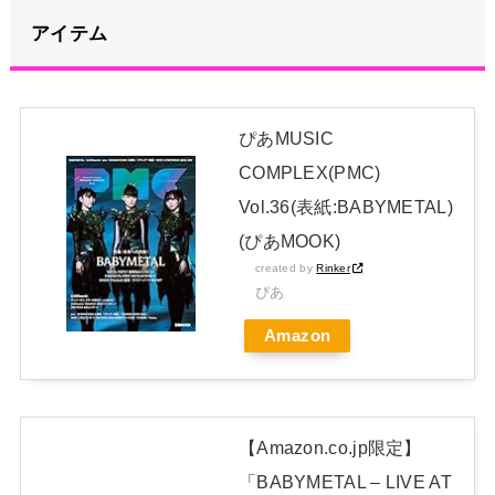
果wwwwww
NEW!
アイテム
ハロ！コン 2026 グッズ追加！
NEW!
【悲報】黒柳徹子(92)がはま寿司で食いまくった結果ｗｗｗｗ
ｗｗｗｗｗｗｗｗｗｗｗｗｗｗｗｗｗｗｗｗ
NEW!
ぴあMUSIC
COMPLEX(PMC)
5期・6期 人気ランキング
NEW!
Vol.36(表紙:BABYMETAL)
日本独自企画・限定生産盤「METAL FORTH (DELUXE
(ぴあMOOK)
JAPAN EDITION)」着弾
created by
Rinker
【BABYMETAL】METAL FORTH DELUXE JAPAN EDITION
ぴあ
開封レビュー!
Amazon
Powered by livedoor 相互RSS
【Amazon.co.jp限定】
「BABYMETAL – LIVE AT