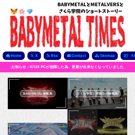
Home
X
Rss
Contact
Sitemap
Ab
お知らせ：07/28 PCが故障した為、更新が出来なくなっていました
BABYMETAL情報局
さくら学院と卒業生の情報局