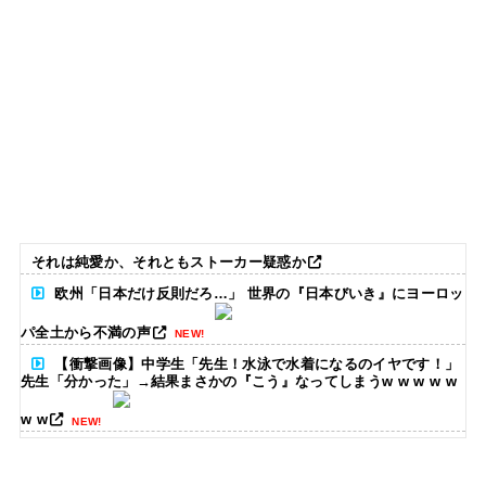
それは純愛か、それともストーカー疑惑か
欧州「日本だけ反則だろ…」 世界の『日本びいき』にヨーロッ
パ全土から不満の声
NEW!
【衝撃画像】中学生「先生！水泳で水着になるのイヤです！」
先生「分かった」→結果まさかの『こう』なってしまうw w w w w
w w
NEW!
【画像】井上和の下半身、「着衣」と「ビキニ」を比較した結