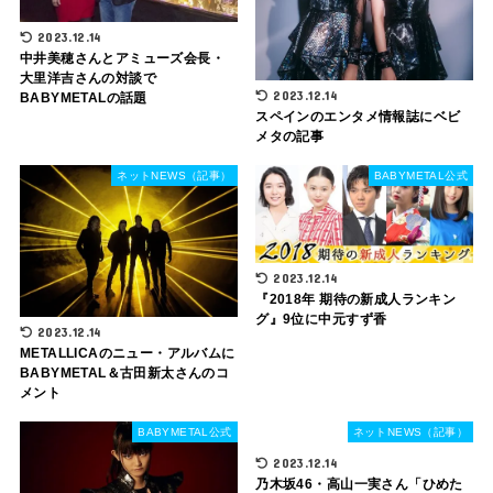
2023.12.14
中井美穂さんとアミューズ会長・
大里洋吉さんの対談で
2023.12.14
BABYMETALの話題
スペインのエンタメ情報誌にベビ
メタの記事
ネットNEWS（記事）
BABYMETAL公式
2023.12.14
『2018年 期待の新成人ランキン
グ』9位に中元すず香
2023.12.14
METALLICAのニュー・アルバムに
BABYMETAL＆古田新太さんのコ
メント
BABYMETAL公式
ネットNEWS（記事）
2023.12.14
乃木坂46・高山一実さん「ひめた