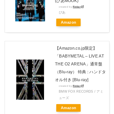
(ぴあMOOK)
JAPAN EDITION)」着弾
created by
Rinker
【BABYMETAL】METAL FORTH DELUXE JAPAN EDITION
ぴあ
開封レビュー!
Amazon
Powered by livedoor 相互RSS
【Amazon.co.jp限定】
「BABYMETAL – LIVE AT
THE O2 ARENA」通常盤
（Blu-ray） 特典 : ハンドタ
オル付き [Blu-ray]
created by
Rinker
BMW FOX RECORDS / アミ
ューズ
Amazon