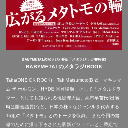
BABYMETALの冠ラジオ番組「メタラジ!」が書籍化!
BABYMETALのメタラジ!BOOK
Taka(ONE OK ROCK)、Tak Matsumoto(B’z)、マキシマ
ム ザ ホルモン、HYDE ※登場順、そして「メタルドラ
マー」としても知られる現総理大臣、高市早苗氏(出演
時は国会議員)など、日本の様々なジャンルを代表する
16組の「メタトモ」とのトークを収録。 また今回の書
籍のために撮り下ろされた最新ビジュアルと、番組で