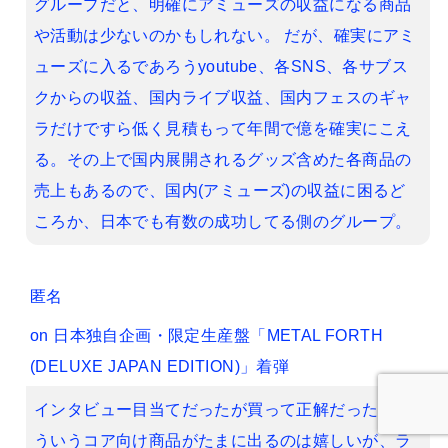
グループだと、明確にアミューズの収益になる商品
や活動は少ないのかもしれない。 だが、確実にアミ
ューズに入るであろうyoutube、各SNS、各サブス
クからの収益、国内ライブ収益、国内フェスのギャ
ラだけですら低く見積もって年間で億を確実にこえ
る。その上で国内展開されるグッズ含めた各商品の
売上もあるので、国内(アミューズ)の収益に困るど
ころか、日本でも有数の成功してる側のグループ。
匿名
on
日本独自企画・限定生産盤「METAL FORTH
(DELUXE JAPAN EDITION)」着弾
インタビュー目当てだったが買って正解だった。こ
ういうコア向け商品がたまに出るのは嬉しいが、ラ