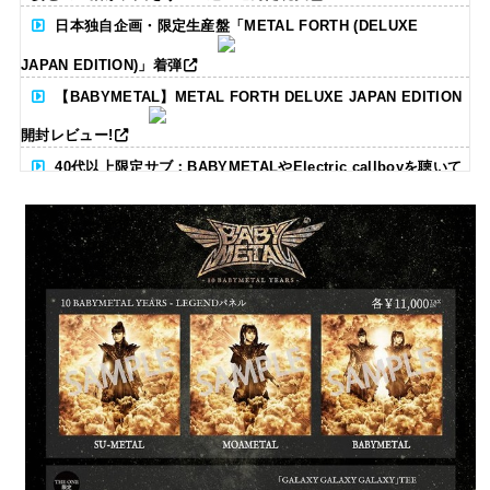
日本独自企画・限定生産盤「METAL FORTH (DELUXE
JAPAN EDITION)」着弾
【BABYMETAL】METAL FORTH DELUXE JAPAN EDITION
開封レビュー!
40代以上限定サブ：BABYMETALやElectric callboyを聴いて
る人いる？ 【海外の反応】
BABYMETAL「CANNONBALL外伝」グッズ販売決定
タワーレコード新宿店にてBABYMETALのパネル展が開催中
Powered by livedoor 相互RSS