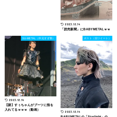
2023.12.14
「読売新聞」にBABYMETALｗｗ
SU-METAL（中元すず香）
ポスト（旧ツイート）
2023.12.14
【謎】すぅちゃんがブーツに指を
入れてるｗｗｗ（動画）
2023.12.14
BABYMETALの「Starlight」の