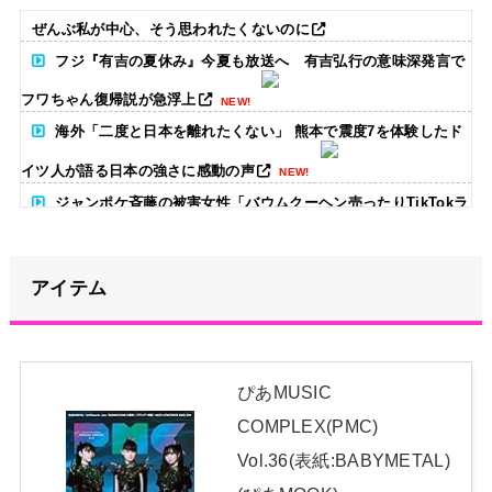
ぜんぶ私が中心、そう思われたくないのに
フジ『有吉の夏休み』今夏も放送へ 有吉弘行の意味深発言で
フワちゃん復帰説が急浮上
NEW!
海外「二度と日本を離れたくない」 熊本で震度7を体験したド
イツ人が語る日本の強さに感動の声
NEW!
ジャンポケ斉藤の被害女性「バウムクーヘン売ったりTikTokラ
イブしててムカついたから示談しなかった」
NEW!
無期懲役、去年の仮釈放わずか４人…もう実質終身刑だった
アイテム
NEW!
【元NMB48】安部若菜、卒業して早くもお酒解禁
NEW!
ぴあMUSIC
冨里奈央ちゃん、罰ゲームのセミをずっと気にしてたｗ【乃木
COMPLEX(PMC)
坂46】
NEW!
Vol.36(表紙:BABYMETAL)
日本独自企画・限定生産盤「METAL FORTH (DELUXE