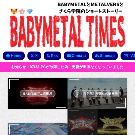
Home
X
Rss
Contact
Sitemap
Ab
お知らせ：07/28 PCが故障した為、更新が出来なくなっていました
BABYMETAL情報局
さくら学院と卒業生の情報局