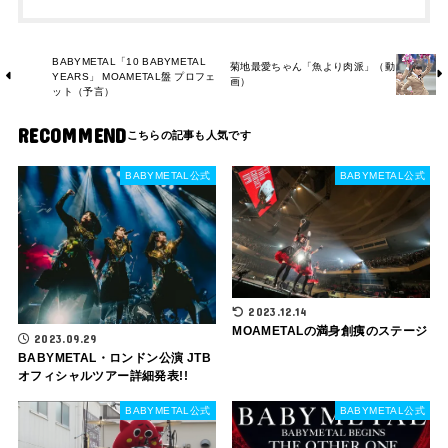
BABYMETAL「10 BABYMETAL
菊地最愛ちゃん「魚より肉派」（動
YEARS」 MOAMETAL盤 プロフェ
画）
ット（予言）
RECOMMEND
BABYMETAL公式
BABYMETAL公式
2023.12.14
MOAMETALの満身創痍のステージ
2023.09.29
BABYMETAL・ロンドン公演 JTB
オフィシャルツアー詳細発表!!
BABYMETAL公式
BABYMETAL公式