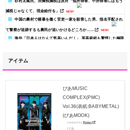
杉村太蔵氏、消費税減税は反対「低所得者、中所得者にはもう
減税じゃなくて、現金給付を」
NEW!
中国の農村で横暴を働く官吏一家を殺害した男、指名手配され
て警察が追跡するも農民が追いかけるどころか……
NEW!
海外「日本人はなんて気高いんだ！」 英高級紙も驚愕した極限
の中の日本人の姿に世界が衝撃
NEW!
【画像】影山優佳さん(25)、下着姿であたシコが止まらない
アイテム
NEW!
【画像】たぬき系女優はやっぱええな
NEW!
ぴあMUSIC
期別のあやてぃーへのメッセージがコチラ！！！【乃木坂46】
COMPLEX(PMC)
NEW!
Vol.36(表紙:BABYMETAL)
日本独自企画・限定生産盤「METAL FORTH (DELUXE
(ぴあMOOK)
JAPAN EDITION)」着弾
created by
Rinker
【BABYMETAL】METAL FORTH DELUXE JAPAN EDITION
ぴあ