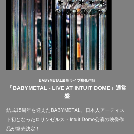
BABYMETAL最新ライブ映像作品
「BABYMETAL - LIVE AT INTUIT DOME」通常
盤
結成15周年を迎えたBABYMETAL、日本人アーティス
ト初となったロサンゼルス・Intuit Dome公演の映像作
品が発売決定！