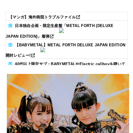
【マンガ】海外病院トラブルファイル
日本独自企画・限定生産盤「METAL FORTH (DELUXE
JAPAN EDITION)」着弾
【BABYMETAL】METAL FORTH DELUXE JAPAN EDITION
開封レビュー!
40代以上限定サブ：BABYMETALやElectric callboyを聴いて
る人いる？ 【海外の反応】
BABYMETAL「CANNONBALL外伝」グッズ販売決定
タワーレコード新宿店にてBABYMETALのパネル展が開催中
Powered by livedoor 相互RSS