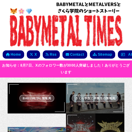
Home
X
Rss
Contact
Sitemap
Ab
お知らせ：8月7日、Xのフォロワー数が3000人突破しました！ありがとうござ
います
BABYMETAL情報局
さくら学院と卒業生の情報局