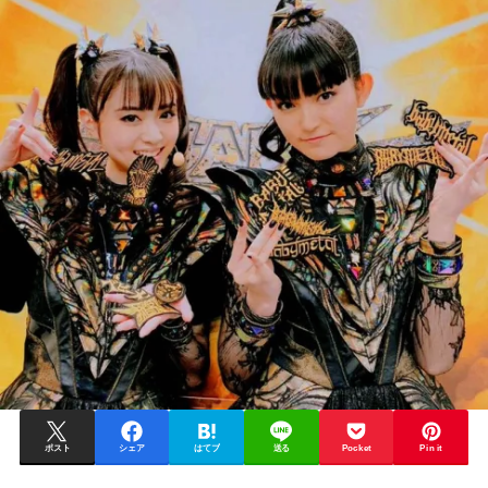
ポスト
シェア
はてブ
送る
Pocket
Pin it