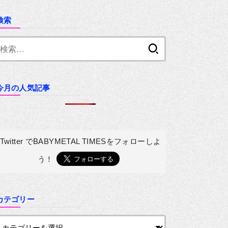
検索
検
索:
今月の人気記事
Twitter でBABYMETAL TIMESを
フォローしよ
う！
カテゴリー