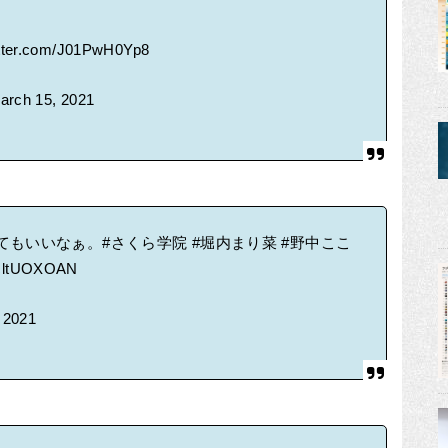
itter.com/J01PwH0Yp8
arch 15, 2021
てもいいなぁ。
#さくら学院
#堀内まり菜
#野中ここ
/icltUOXOAN
 2021