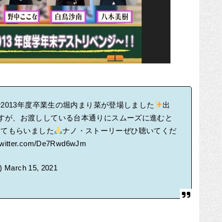
で2013年度卒業生の堀内まり菜が登場しました
出
すが、お渡ししている台本通りにスムーズに進むと
けてもらいました
ナノ・ストーリーぜひ聴いてくだ
.twitter.com/De7Rwd6wJm
)
March 15, 2021