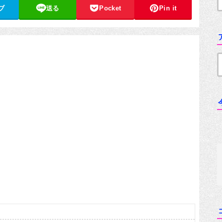
ブ
送る
Pocket
Pin it