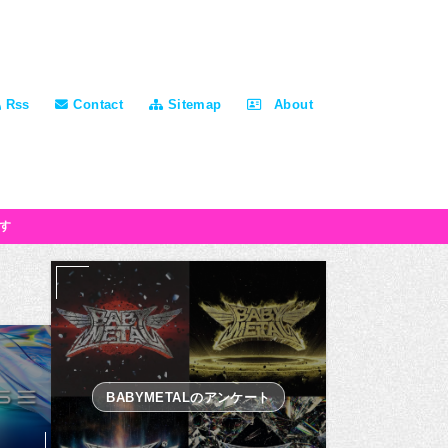
Rss
Contact
Sitemap
About
す
BABYMETALのアンケート