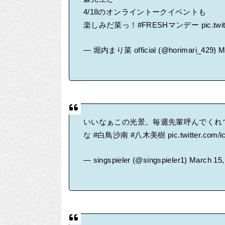
4/18のオンライントークイベントも
楽しみだ菜っ！
#FRESHマンデー
pic.tw
— 堀内まり菜 official (@horimari_429)
M
いいなぁこの光景。毎週先輩呼んでくれ
な
#白鳥沙南
#八木美樹
pic.twitter.com
— singspieler (@singspieler1)
March 15,