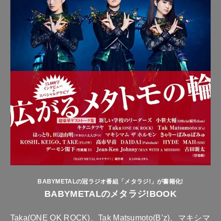
BABYMETALの冠ラジオ番組「メタラジ!」が書籍化!
BABYMETALのメタラジ!BOOK
Taka(ONE OK ROCK)、Tak Matsumoto(B’z)、マキシマ