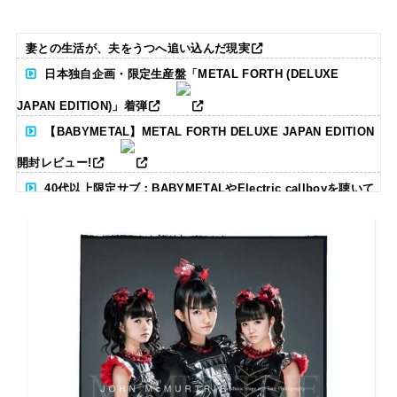
妻との生活が、夫をうつへ追い込んだ現実
日本独自企画・限定生産盤「METAL FORTH (DELUXE
JAPAN EDITION)」着弾
【BABYMETAL】METAL FORTH DELUXE JAPAN EDITION
開封レビュー!
40代以上限定サブ：BABYMETALやElectric callboyを聴いて
る人いる？ 【海外の反応】
BABYMETAL「CANNONBALL外伝」グッズ販売決定
タワーレコード新宿店にてBABYMETALのパネル展が開催中
Powered by livedoor 相互RSS