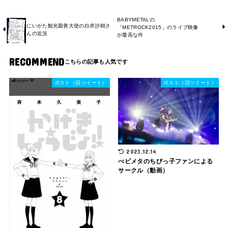
BABYMETALの
にいがた観光親善大使の白井沙樹さ
「METROCK2015」のライブ映像
んの近況
が最高な件
RECOMMEND
ポスト（旧ツイート）
ポスト（旧ツイート）
2023.12.14
べビメタのちびっ子ファンによる
サークル（動画）