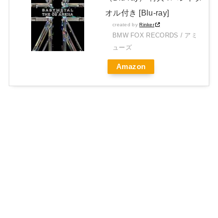
オル付き [Blu-ray]
created by
Rinker
BMW FOX RECORDS / アミ
ューズ
Amazon