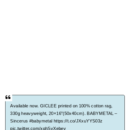
Available now. GICLEE printed on 100% cotton rag,
330g heavyweight, 20×16”(50x40cm). BABYMETAL –
Sincerus
#babymetal
https://t.co/JXxuYYS03z
pic.twitter.com/xqhSyXebev