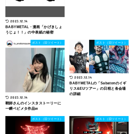
2023.12.14
BABYMETAL・漫画「かげきしょ
うじょ！！」の中表紙の秘密
ポスト（旧ツイート）
ポスト（旧ツイート）
2023.12.14
BABYMETALの「Sabatonのイギ
リス&EUツアー」の日程と各会場
の詳細
2023.12.14
鞘師さんのインスタストーリーに
一瞬ベビメタ作品w
ポスト（旧ツイート）
ポスト（旧ツイート）