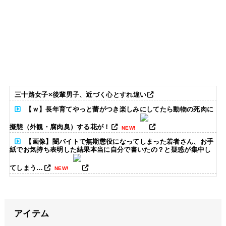
三十路女子×後輩男子、近づく心とすれ違い
【ｗ】長年育てやっと蕾がつき楽しみにしてたら動物の死肉に
擬態（外観・腐肉臭）する花が！
NEW!
【画像】闇バイトで無期懲役になってしまった若者さん、お手
紙でお気持ち表明した結果本当に自分で書いたの？と疑惑が集中し
てしまう…
NEW!
【悲報】YOASOBIさん、「アイドル」以降イマイチ話題にな
らなくなる…
NEW!
アイテム
【画像】影山優佳さん(25)、下着姿であたシコが止まらない