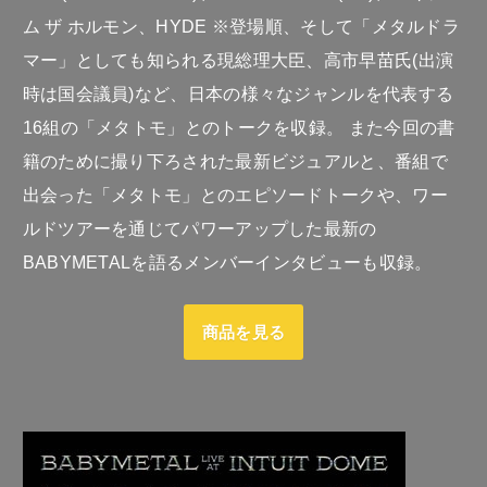
ム ザ ホルモン、HYDE ※登場順、そして「メタルドラ
マー」としても知られる現総理大臣、高市早苗氏(出演
時は国会議員)など、日本の様々なジャンルを代表する
16組の「メタトモ」とのトークを収録。 また今回の書
籍のために撮り下ろされた最新ビジュアルと、番組で
出会った「メタトモ」とのエピソードトークや、ワー
ルドツアーを通じてパワーアップした最新の
BABYMETALを語るメンバーインタビューも収録。
商品を見る