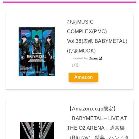
NEW!
山下達郎、37年ぶりライブアルバム『JOY2』発売決定 600超
ぴあMUSIC
公演から厳選38トラック
NEW!
COMPLEX(PMC)
菅原咲月ちゃん、まさかのネタバレｗ【乃木坂46】
Vol.36(表紙:BABYMETAL)
日本独自企画・限定生産盤「METAL FORTH (DELUXE
(ぴあMOOK)
JAPAN EDITION)」着弾
created by
Rinker
ぴあ
【BABYMETAL】METAL FORTH DELUXE JAPAN EDITION
Amazon
開封レビュー!
Powered by livedoor 相互RSS
【Amazon.co.jp限定】
「BABYMETAL – LIVE AT
THE O2 ARENA」通常盤
（Blu-ray） 特典 : ハンドタ