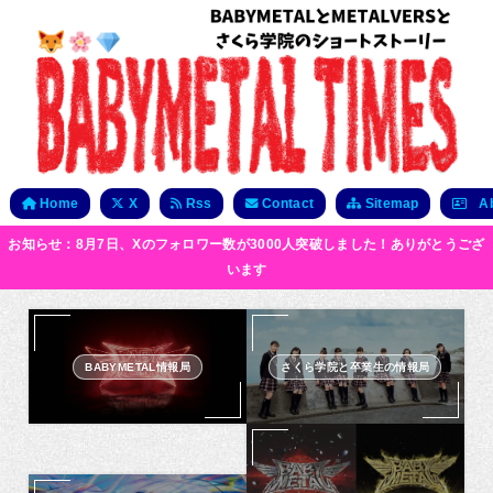
Home
X
Rss
Contact
Sitemap
Ab
お知らせ：8月7日、Xのフォロワー数が3000人突破しました！ありがとうござ
います
BABYMETAL情報局
さくら学院と卒業生の情報局