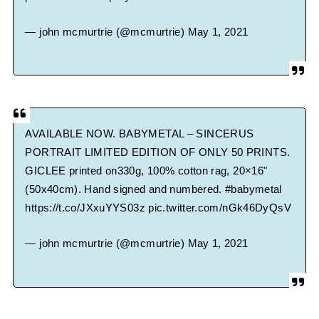
— john mcmurtrie (@mcmurtrie)
May 1, 2021
AVAILABLE NOW. BABYMETAL – SINCERUS
PORTRAIT LIMITED EDITION OF ONLY 50 PRINTS.
GICLEE printed on330g, 100% cotton rag, 20×16"
(50x40cm). Hand signed and numbered.
#babymetal
https://t.co/JXxuYYS03z
pic.twitter.com/nGk46DyQsV
— john mcmurtrie (@mcmurtrie)
May 1, 2021