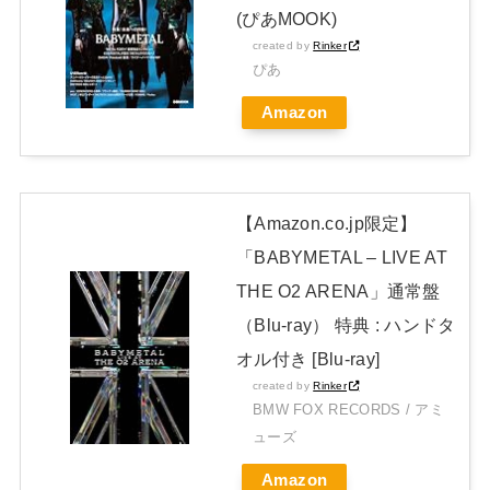
(ぴあMOOK)
JAPAN EDITION)」着弾
created by
Rinker
【BABYMETAL】METAL FORTH DELUXE JAPAN EDITION
ぴあ
開封レビュー!
Amazon
Powered by livedoor 相互RSS
【Amazon.co.jp限定】
「BABYMETAL – LIVE AT
THE O2 ARENA」通常盤
（Blu-ray） 特典 : ハンドタ
オル付き [Blu-ray]
created by
Rinker
BMW FOX RECORDS / アミ
ューズ
Amazon