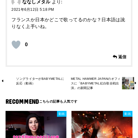
ななしメタル
より:
2021年6月12日 5:18 PM
フランスか日本かどこで歌ってるのかな？日本語は訛
りなく上手いね。
0
返信
ソングライターがBABYMETALに
METAL HAMMER JAPANのオフィ
反応（動画）
スに「BABYMETAL紅白歌合戦出
演」の新聞記事
RECOMMEND
動画
動画