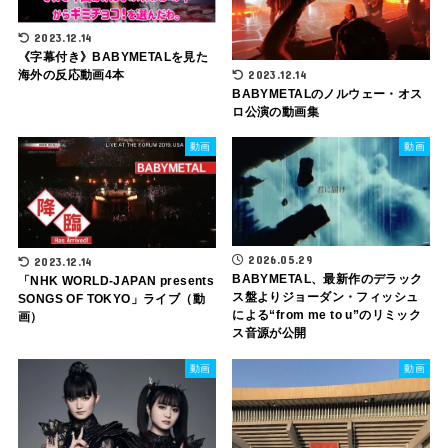
2023.12.14
《字幕付き》BABYMETALを見た
2023.12.14
海外の反応動画4本
BABYMETALのノルウェー・オス
ロ公演の動画集
動画
動画
2026.05.29
2023.12.14
BABYMETAL、最新作のデラック
「NHK WORLD-JAPAN presents
ス盤よりジョーダン・フィッシュ
SONGS OF TOKYO」ライブ（動
による“from me to u”のリミック
画）
ス音源が公開
動画
動画