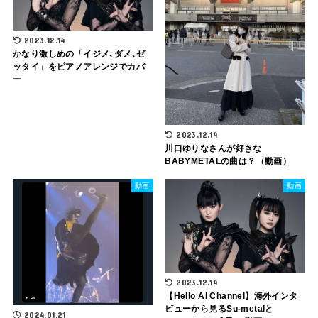
2023.12.14
かなり激しめの「イジメ､ダメ､ゼ
ッタイ」をピアノアレンジでカバ
ー
2023.12.14
川口ゆりなさんが好きな
BABYMETALの曲は？（動画）
動画
動画
2023.12.14
【Hello AI Channel】海外インタ
ビューから見るSu-metalと
2024.01.21