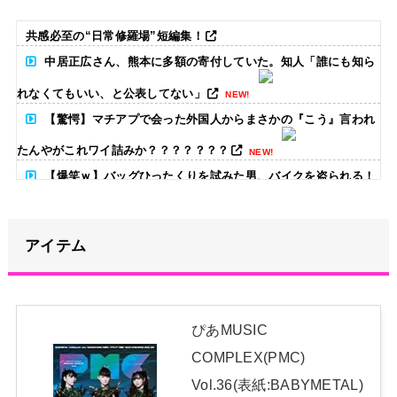
共感必至の“日常修羅場”短編集！
中居正広さん、熊本に多額の寄付していた。知人「誰にも知ら
れなくてもいい、と公表してない」
NEW!
【驚愕】マチアプで会った外国人からまさかの『こう』言われ
たんやがこれワイ詰みか？？？？？？？
NEW!
【爆笑ｗ】バッグひったくりを試みた男、バイクを盗られる！
NEW!
【放送事故】昔のドラマのレ◯プシーン、今見るとアウトすぎ
アイテム
る・・・
NEW!
【画像】朝倉未来の私服がガチでかっこいい！
NEW!
ぴあMUSIC
アンチ「池田は歌もダンスも下手！」←学業と両立してるんだ
COMPLEX(PMC)
からレッスンに参加出来なくて当たり前だろ？？？
NEW!
Vol.36(表紙:BABYMETAL)
日本独自企画・限定生産盤「METAL FORTH (DELUXE