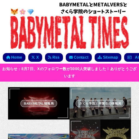
Home
X
Rss
Contact
Sitemap
Ab
お知らせ：8月7日、Xのフォロワー数が3000人突破しました！ありがとうござ
います
BABYMETAL情報局
さくら学院と卒業生の情報局