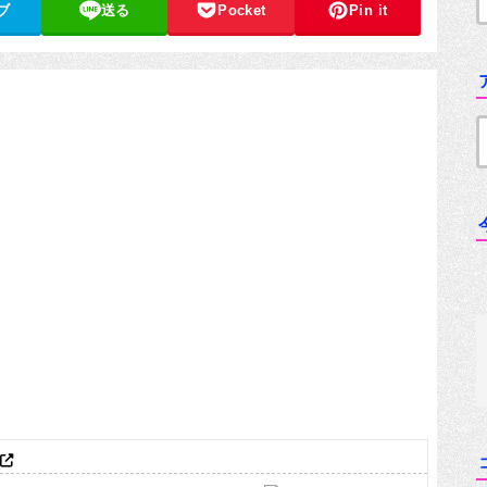
ブ
送る
Pocket
Pin it