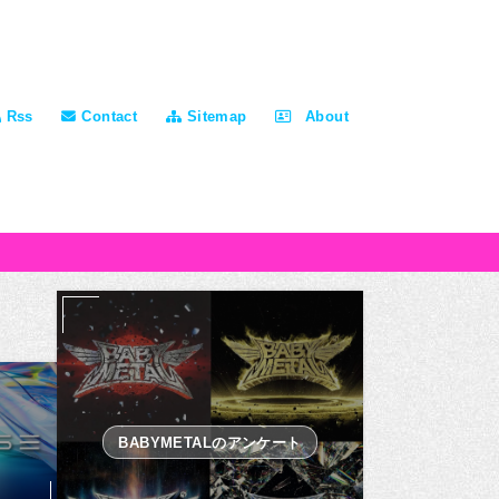
Rss
Contact
Sitemap
About
BABYMETALのアンケート