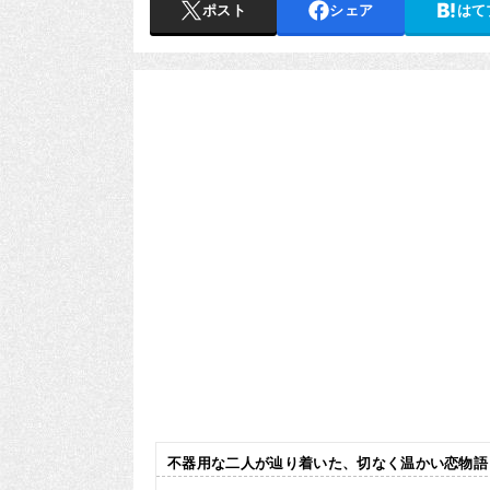
ポスト
シェア
はて
不器用な二人が辿り着いた、切なく温かい恋物語