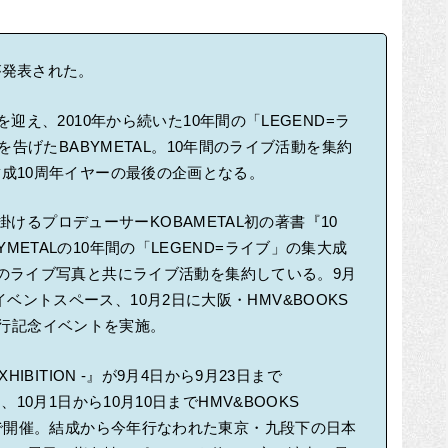
細が発表された。
迎え、2010年から続いた10年間の「LEGEND=ラ
を告げたBABYMETAL。10年間のライブ活動を集約
S』は結成10周年イヤーの最後の企画となる。
手掛けるプロデューサーKOBAMETAL初の著書『10
ABYMETALの10年間の「LEGEND=ライブ」の集大成
のライブ写真と共にライブ活動を集約している。9月
Aのイベントスペース、10月2日に大阪・HMV&BOOKS
で刊行記念イベントを実施。
EXHIBITION -』が9月4日から9月23日まで
eum、10月1日から10月10日までHMV&BOOKS
m 心斎橋で開催。結成から今年行なわれた東京・九段下の日本