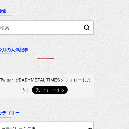
検索
検
索:
今月の人気記事
Twitter でBABYMETAL TIMESを
フォローしよ
う！
カテゴリー