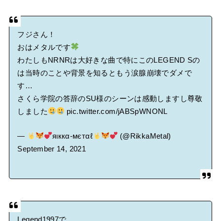
フジさん！
おはメタルです
わたしもNRNRは大好きな曲で特にこのLEGEND Sの
は当時のことや背景を知るともう涙腺崩壊でダメで
す…
さくら学院の答辞のSU様のシーンは感動しますし尊敬
しました
pic.twitter.com/jABSpWNONL
—
яιккα-мєтαℓ
(@RikkaMetal)
September 14, 2021
Legend1997で