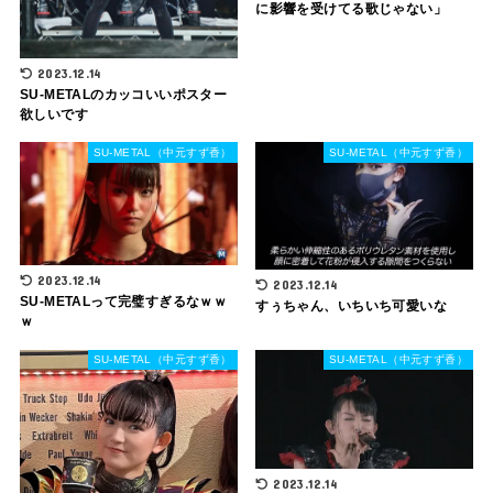
に影響を受けてる歌じゃない」
2023.12.14
SU-METALのカッコいいポスター
欲しいです
SU-METAL（中元すず香）
SU-METAL（中元すず香）
2023.12.14
2023.12.14
SU-METALって完璧すぎるなｗｗ
すぅちゃん、いちいち可愛いな
ｗ
SU-METAL（中元すず香）
SU-METAL（中元すず香）
2023.12.14