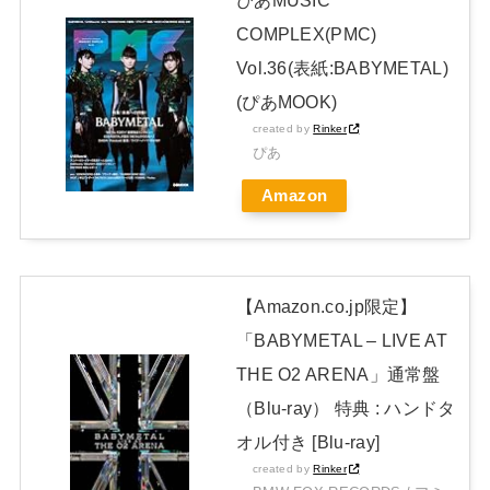
【セクシー】人気美人声優、太ももチラリｗｗｗｗｗｗｗｗｗ
COMPLEX(PMC)
ｗｗｗｗｗｗｗｗｗｗｗｗｗｗｗ
Vol.36(表紙:BABYMETAL)
日本独自企画・限定生産盤「METAL FORTH (DELUXE
(ぴあMOOK)
JAPAN EDITION)」着弾
created by
Rinker
【BABYMETAL】METAL FORTH DELUXE JAPAN EDITION
ぴあ
開封レビュー!
Amazon
Powered by livedoor 相互RSS
【Amazon.co.jp限定】
「BABYMETAL – LIVE AT
THE O2 ARENA」通常盤
（Blu-ray） 特典 : ハンドタ
オル付き [Blu-ray]
created by
Rinker