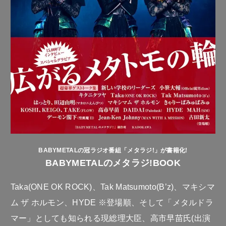
BABYMETALの冠ラジオ番組「メタラジ!」が書籍化!
BABYMETALのメタラジ!BOOK
Taka(ONE OK ROCK)、Tak Matsumoto(B’z)、マキシマ
ム ザ ホルモン、HYDE ※登場順、そして「メタルドラ
マー」としても知られる現総理大臣、高市早苗氏(出演