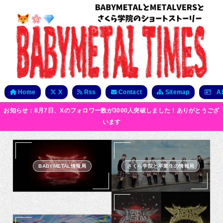
Home
X
Rss
Contact
Sitemap
Ab
お知らせ：8月7日、Xのフォロワー数が3000人突破しました！ありがとうござ
います
BABYMETAL情報局
さくら学院と卒業生の情報局