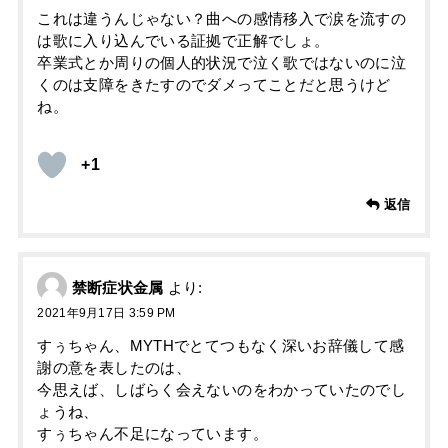
これは違うんじゃない？曲への感情移入で涙を流すの
は歌に入り込んでいる証拠で正解でしょ。
卒業式とか周りの個人的状況で泣く歌ではないのに泣
くのは支障をきたすのでダメってことだと思うけど
ね。
+1
返信
禁断症状金属
より:
2021年9月17日 3:59 PM
すぅちゃん、MYTHでとてつもなく深いお辞儀して感
謝の意を表したのは、
今思えば、しばらく会えないのをわかっていたのでし
ょうね、
すぅちゃん不足になっています。