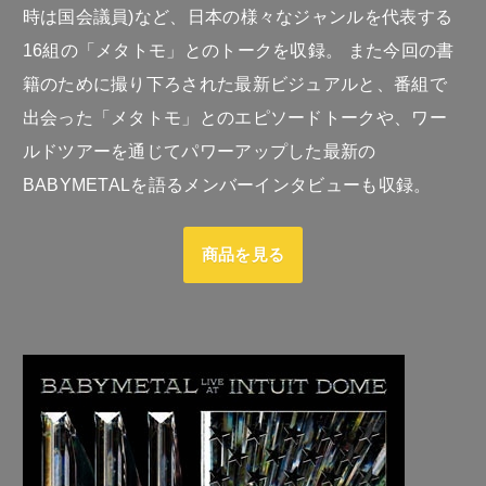
時は国会議員)など、日本の様々なジャンルを代表する
16組の「メタトモ」とのトークを収録。 また今回の書
籍のために撮り下ろされた最新ビジュアルと、番組で
出会った「メタトモ」とのエピソードトークや、ワー
ルドツアーを通じてパワーアップした最新の
BABYMETALを語るメンバーインタビューも収録。
商品を見る