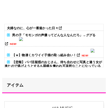
夫婦なのに、心が一番遠かった日々
男の子「モモンガの声優ってどんな人なんだろ」→ググる
NEW!
【ｗ】物凄くカワイイ子猫の取っ組み合い！
NEW!
【悲報】パパ活疑惑のおじさん、待ち合わせに写真と違う女が
来たので逃げようとするも眼鏡を奪われ可哀想なことになっている
ところを激写されてしまう…
NEW!
【超悲報】広島市長、呪文を唱えて日本人をゾンビ化させてい
アイテム
ると非難されてしまう
NEW!
【朗報】AKB48 ロッテとコラボ決定！！
NEW!
ぴあMUSIC