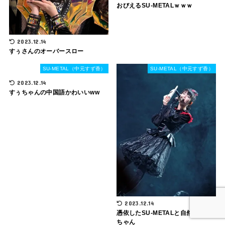
おびえるSU-METALｗｗｗ
2023.12.14
すぅさんのオーバースロー
SU-METAL（中元すず香）
SU-METAL（中元すず香）
2023.12.14
すぅちゃんの中国語かわいいww
2023.12.14
憑依したSU-METALと自然体すぅ
ちゃん