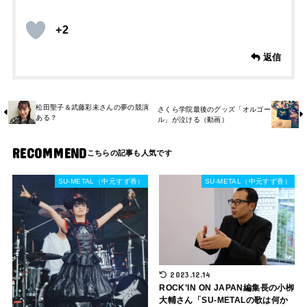
+2
返信
松田聖子＆武藤彩未さんの夢の競演
さくら学院最後のグッズ「オルゴー
ある？
ル」が泣ける（動画）
RECOMMEND
SU-METAL（中元すず香）
SU-METAL（中元すず香）
2023.12.14
ROCK’IN ON JAPAN編集長の小栁
大輔さん「SU-METALの歌は何か