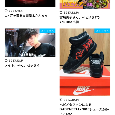
2022.10.17
2023.12.14
コバTを着る古田新太さんｗｗ
宮崎美子さん、べビメタTで
YouTube出演
メイトさん
メイトさん
2023.12.14
メイト、やん、ゼッタイ
2023.12.14
べビメタファンによる
BABYMETAL×NIKEシューズがか
っこいい