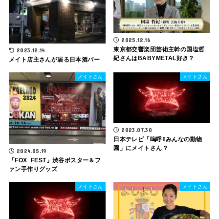
2025.12.16
東京都交響楽団芸術主幹の国塩哲
2023.12.14
紀さんはBABYMETAL好き？
メイト店主さんが居る日本酒バー
メイトさん
メイトさん
2023.07.30
日本テレビ「嗚呼‼︎みんなの動物
園」にメイトさん？
2024.05.19
「FOX_FEST」渋谷ポスター＆フ
ァン手作りグッズ
メイトさん
メイトさん