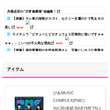
共感必至の“日常修羅場”短編集！
【画像】テレ東の深夜がスゴイ、セクシー女優のナマ乳をモロ
流し
NEW!
ライチュウ「ピチューとピカチュウより圧倒的に強いですｗｗ
ｗｗ」←こいつが不人気な理由
NEW!
【画像】福井県警初の女性本部長さん、宝塚にいそうな美熟女
だったｗｗｗｗｗｗ
NEW!
アイテム
河出奈都美アナ ニットの巨乳、谷間チラ！！
NEW!
【画像】たぬき系女優はやっぱええな
NEW!
期別のあやてぃーへのメッセージがコチラ！！！【乃木坂46】
ぴあMUSIC
NEW!
COMPLEX(PMC)
日本独自企画・限定生産盤「METAL FORTH (DELUXE
Vol.36(表紙:BABYMETAL)