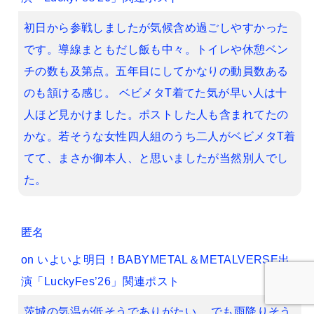
初日から参戦しましたが気候含め過ごしやすかった
です。導線まともだし飯も中々。トイレや休憩ベン
チの数も及第点。五年目にしてかなりの動員数ある
のも頷ける感じ。 ベビメタT着てた気が早い人は十
人ほど見かけました。ポストした人も含まれてたの
かな。若そうな女性四人組のうち二人がベビメタT着
てて、まさか御本人、と思いましたが当然別人でし
た。
匿名
on
いよいよ明日！BABYMETAL＆METALVERSE出
演「LuckyFes’26」関連ポスト
茨城の気温が低そうでありがたい。 でも雨降りそう