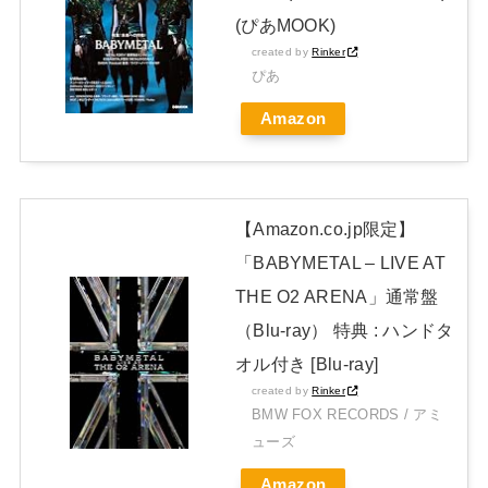
JAPAN EDITION)」着弾
(ぴあMOOK)
【BABYMETAL】METAL FORTH DELUXE JAPAN EDITION
created by
Rinker
ぴあ
開封レビュー!
Amazon
Powered by livedoor 相互RSS
【Amazon.co.jp限定】
「BABYMETAL – LIVE AT
THE O2 ARENA」通常盤
（Blu-ray） 特典 : ハンドタ
オル付き [Blu-ray]
created by
Rinker
BMW FOX RECORDS / アミ
ューズ
Amazon