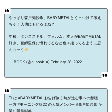
やっぱり森戸知沙希、BABYMETALとくっつけて考え
ちゃう人他にもいるよね？
年齢、ダンススキル、フォルム、本人がBABYMETAL
好き、鞘師里保に憧れてるなど色々揃ってるように思
えちゃう
— BOOK (@a_book_a)
February 28, 2022
TLは
#BABYMETAL
お告げ無く時が進む事への怨嗟
一方
#モーニング娘22
の人気メンバー
#森戸知沙希
卒
業に阿鼻叫喚