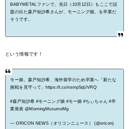
タワーレコード新宿店にてBABYMETALのパネル展が開催中
BABYMETALファンで、先日（10月12日）もここで話
題の出た森戸知沙希さんが、モーニング娘。を卒業だ
そうです。
Powered by livedoor 相互RSS
という情報です！
モー娘。森戸知沙希、海外留学のため卒業へ「新たな
挑戦を見守って」
https://t.co/nsmp5qUVRQ
#森戸知沙希
#モーニング娘
#モー娘
#ちぃちゃん
#卒
業発表
@MorningMusumeMg
— ORICON NEWS（オリコンニュース） (@oricon)