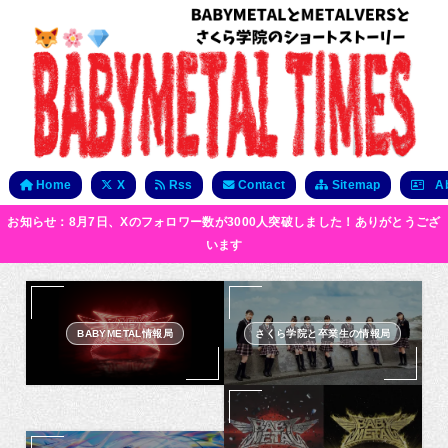
Home
X
Rss
Contact
Sitemap
Ab
お知らせ：8月7日、Xのフォロワー数が3000人突破しました！ありがとうござ
います
BABYMETAL情報局
さくら学院と卒業生の情報局