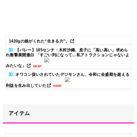
1420gの娘がくれた“生きる力”。
【バレー】185センチ・木村沙織、息子に「高い高い」求めら
れ衝撃展開激白 「すごい列になって…私アトラクションじゃないよ
みたいな」
NEW!
オワコン扱いされていたデジモンさん、令和に全盛期を超える
利益を生み出していた
NEW!
海外「日本がキラキラして見える…」 日本の街頭インタビュー
に登場した女子高生4人組がエモすぎると話題に
NEW!
アイテム
【画像】どのくノ一を快楽責めしたいｗｗｗｗｗ
NEW!
冨里奈央ちゃん、罰ゲームのセミをずっと気にしてたｗ【乃木