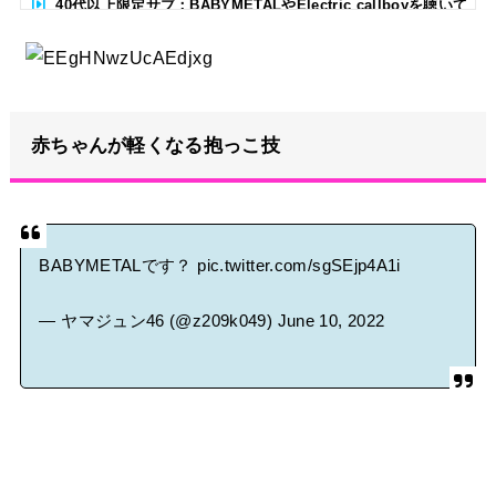
40代以上限定サブ：BABYMETALやElectric callboyを聴いて
る人いる？ 【海外の反応】
BABYMETAL「CANNONBALL外伝」グッズ販売決定
タワーレコード新宿店にてBABYMETALのパネル展が開催中
赤ちゃんが軽くなる抱っこ技
Powered by livedoor 相互RSS
BABYMETALです？
pic.twitter.com/sgSEjp4A1i
— ヤマジュン46 (@z209k049)
June 10, 2022