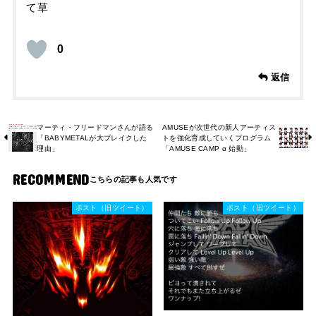
て草
0
返信
マーティ・フリードマンさんが語る
AMUSEが次世代の新人アーティス
「BABYMETALが大ブレイクした
トを強化育成していくプログラム
理由」
「AMUSE CAMP α 始動」
RECOMMEND
ポスト（旧ツイート）
ポスト（旧ツイート）