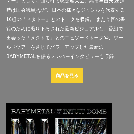
マー」としても知られる現総理大臣、高市早苗氏(出演
時は国会議員)など、日本の様々なジャンルを代表する
16組の「メタトモ」とのトークを収録。 また今回の書
籍のために撮り下ろされた最新ビジュアルと、番組で
出会った「メタトモ」とのエピソードトークや、ワー
ルドツアーを通じてパワーアップした最新の
BABYMETALを語るメンバーインタビューも収録。
商品を見る