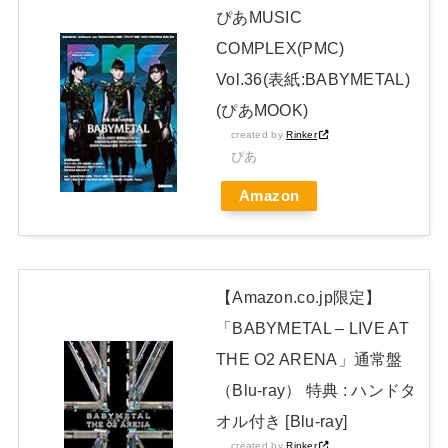
坂46】
NEW!
ぴあMUSIC
COMPLEX(PMC)
【画像】元美人銀行員、25kgの減量に成功
NEW!
Vol.36(表紙:BABYMETAL)
日本独自企画・限定生産盤「METAL FORTH (DELUXE
(ぴあMOOK)
JAPAN EDITION)」着弾
created by
Rinker
【BABYMETAL】METAL FORTH DELUXE JAPAN EDITION
ぴあ
開封レビュー!
Amazon
Powered by livedoor 相互RSS
【Amazon.co.jp限定】
「BABYMETAL – LIVE AT
THE O2 ARENA」通常盤
（Blu-ray） 特典 : ハンドタ
オル付き [Blu-ray]
created by
Rinker