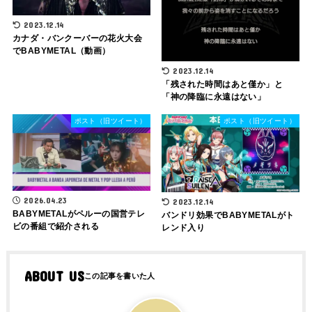
2023.12.14
カナダ・バンクーバーの花火大会
でBABYMETAL（動画）
2023.12.14
「残された時間はあと僅か」と
「神の降臨に永遠はない」
ポスト（旧ツイート）
ポスト（旧ツイート）
2026.04.23
2023.12.14
BABYMETALがペルーの国営テレ
バンドリ効果でBABYMETALがト
ビの番組で紹介される
レンド入り
ABOUT US