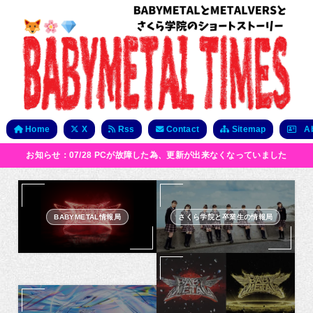
Home
X
Rss
Contact
Sitemap
Ab
お知らせ：07/28 PCが故障した為、更新が出来なくなっていました
BABYMETAL情報局
さくら学院と卒業生の情報局