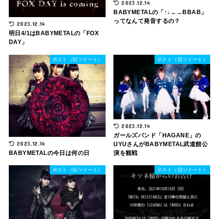
2023.12.14
BABYMETALの「↑↓←→BBAB」
ってなんて発音するの？
2023.12.14
明日4/1はBABYMETALの「FOX
DAY」
ポスト（旧ツイート）
ポスト（旧ツイート）
2023.12.14
ガールズバンド「HAGANE」の
2023.12.14
UYUさんがBABYMETAL武道館公
BABYMETALの今日は何の日
演を観戦
ポスト（旧ツイート）
ポスト（旧ツイート）