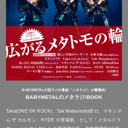
BABYMETALの冠ラジオ番組「メタラジ!」が書籍化!
BABYMETALのメタラジ!BOOK
Taka(ONE OK ROCK)、Tak Matsumoto(B’z)、マキシマ
ム ザ ホルモン、HYDE ※登場順、そして「メタルドラ