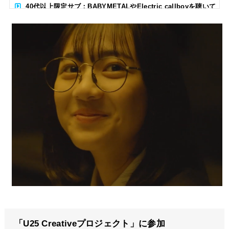
40代以上限定サブ：BABYMETALやElectric callboyを聴いて
る人いる？ 【海外の反応】
BABYMETAL「CANNONBALL外伝」グッズ販売決定
タワーレコード新宿店にてBABYMETALのパネル展が開催中
Powered by livedoor 相互RSS
「U25 Creativeプロジェクト」に参加