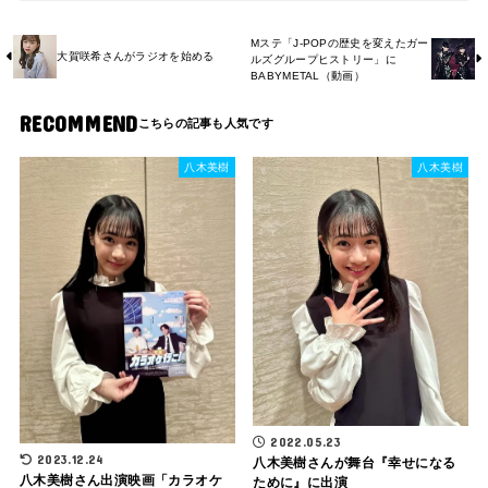
Mステ「J-POPの歴史を変えたガー
大賀咲希さんがラジオを始める
ルズグループヒストリー」に
BABYMETAL（動画）
RECOMMEND
八木美樹
八木美樹
2022.05.23
2023.12.24
八木美樹さんが舞台『幸せになる
八木美樹さん出演映画「カラオケ
ために』に出演