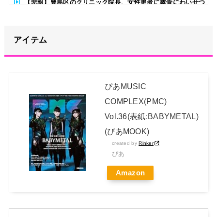
【悲報】豊島区のクリニック院長、女性患者に露骨にわいせつ
行為をして逮捕されるwww
NEW!
日本の防衛白書、ついに青春アニメ化ｗｗｗ 国防を語る本なの
アイテム
に表紙が謎すぎる
NEW!
【警告】日本国民達、ガチでヤバくなるぞ・・・・・・
NEW!
ぴあMUSIC
賀喜遥香 ｢さくちゃんはちいかわ｣ 遠藤さくら ｢かっきーはハ
COMPLEX(PMC)
チワレ｣【乃木坂46】
NEW!
Vol.36(表紙:BABYMETAL)
日本独自企画・限定生産盤「METAL FORTH (DELUXE
(ぴあMOOK)
created by
Rinker
JAPAN EDITION)」着弾
ぴあ
【BABYMETAL】METAL FORTH DELUXE JAPAN EDITION
Amazon
開封レビュー!
Powered by livedoor 相互RSS