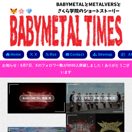
Home
X
Rss
Contact
Sitemap
Ab
お知らせ：8月7日、Xのフォロワー数が3000人突破しました！ありがとうござ
います
BABYMETAL情報局
さくら学院と卒業生の情報局