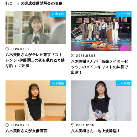
行こ！」の完成披露試写会の映像
八木美樹
八木美樹
2026.08.02
八木美樹さんがテレビ東京『スト
2025.08.08
レンジ -伊藤潤二の夜も眠れぬ奇妙
八木美樹さんが「仮面ライダーゼ
な話-』に出演
ッツ」のメインキャストの妹役で
出演！
八木美樹
八木美樹
2023.12.14
2024.04.02
八木美樹さん、地上波降臨！
八木美樹さんが女優宣言！