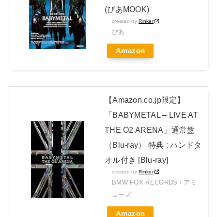
日本独自企画・限定生産盤「METAL FORTH (DELUXE
(ぴあMOOK)
JAPAN EDITION)」着弾
created by
Rinker
ぴあ
【BABYMETAL】METAL FORTH DELUXE JAPAN EDITION
Amazon
開封レビュー!
Powered by livedoor 相互RSS
【Amazon.co.jp限定】
「BABYMETAL – LIVE AT
THE O2 ARENA」通常盤
（Blu-ray） 特典 : ハンドタ
オル付き [Blu-ray]
created by
Rinker
BMW FOX RECORDS / アミ
ューズ
Amazon