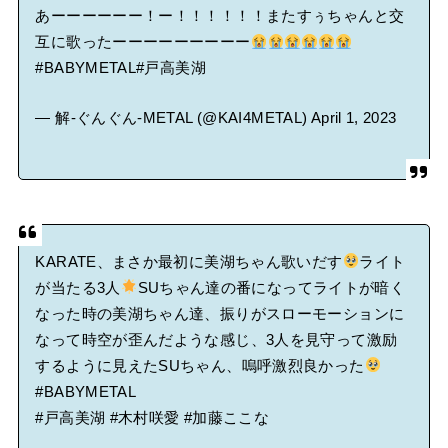
あーーーーーー！ー！！！！！！またすぅちゃんと交
互に歌ったーーーーーーーーー
#BABYMETAL
#戸高美湖
— 解-ぐんぐん-METAL (@KAI4METAL)
April 1, 2023
KARATE、まさか最初に美湖ちゃん歌いだす
ライト
が当たる3人
SUちゃん達の番になってライトが暗く
なった時の美湖ちゃん達、振りがスローモーションに
なって時空が歪んだような感じ、3人を見守って激励
するように見えたSUちゃん、嗚呼激烈良かった
#BABYMETAL
#戸高美湖
#木村咲愛
#加藤ここな