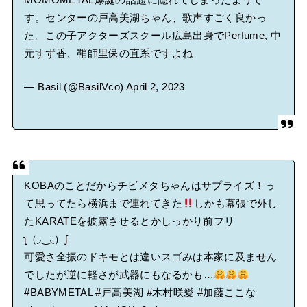
す。センターの戸高美湖ちゃん、歌声すごく良かっ
た。この子アクターズスクール広島出身でPerfume, 中
元すず香、鞘師里保の直系ですよね
— Basil (@BasilVco)
April 2, 2023
KOBAのことだからチビメタちゃんはサプライズ！っ
て思ってたら横浜まで連れてきた
しかも幕張で外し
たKARATEを披露させるとかしっかり前フリ
ʅ（◞‿◟）ʃ
可愛さ全振のドキモとは違いスゴみは本家に及ません
でしたが逆に軽さが武器にもなるかも…
#BABYMETAL
#戸高美湖
#木村咲愛
#加藤ここな