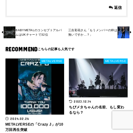
返信
BABYMETALのコンセプトアルバ
三吉彩花さん「もうメンバーの枠は
ムはUKチャートで32位
無いですか…？」
RECOMMEND
METALVERSE
METALVERSE
2023.12.14
ちびメタちゃんの名前、もし変わ
るなら？
2024.02.26
METALVERSEの「Crazy J」が10
万回再生突破