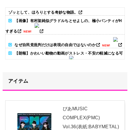
ゾッとして、ほろりとする奇妙な物語。
【画像】有村架純似グラドルちとせよしの、極小パンティがH
すぎる
NEW!
なぜ自民党批判だけは表現の自由ではないのか
NEW!
【朗報】かわいい動物の動画がストレス・不安の軽減になる可
能性。英大学の研究で実証
NEW!
昭和を代表する女優の晩年があまりにも寂しすぎる！と話題
に、自身の子供を餓死する寸前までネグレクトした挙句……
NEW!
アイテム
松本まりか「義援金と寄付金の違い」に言及→反響続々「そん
な違いあったの知りませんでした」
NEW!
ぴあMUSIC
【朗報】高瀬くるみ＆浅倉樹々がランチ「ききちゃんって呼ん
COMPLEX(PMC)
で？今日から友達ね！」
NEW!
Vol.36(表紙:BABYMETAL)