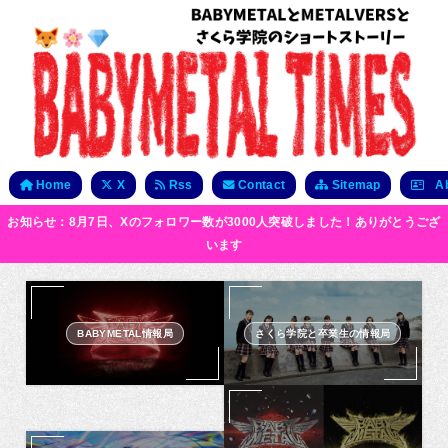
Home
X
Rss
Contact
Sitemap
Ab
お知らせ：8月7日、Xのフォロワー数が3000人突破しました！ありがとうござ
います
BABYMETAL情報局
さくら学院と卒業生の情報局