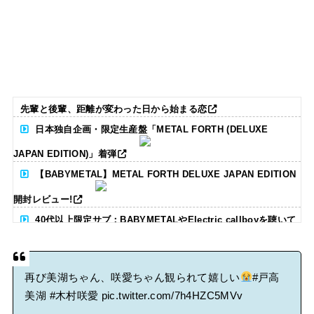
先輩と後輩、距離が変わった日から始まる恋
日本独自企画・限定生産盤「METAL FORTH (DELUXE
JAPAN EDITION)」着弾
【BABYMETAL】METAL FORTH DELUXE JAPAN EDITION
開封レビュー!
40代以上限定サブ：BABYMETALやElectric callboyを聴いて
る人いる？ 【海外の反応】
再び美湖ちゃん、咲愛ちゃん観られて嬉しい
#戸高
BABYMETAL「CANNONBALL外伝」グッズ販売決定
美湖
#木村咲愛
pic.twitter.com/7h4HZC5MVv
タワーレコード新宿店にてBABYMETALのパネル展が開催中