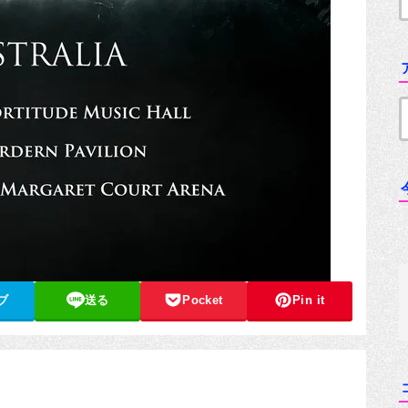
ブ
送る
Pocket
Pin it