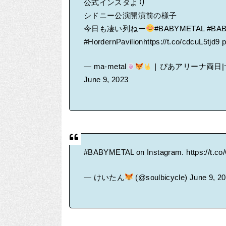
公式インスタより
シドニー公演開演前の様子
今日も凄い列ねー
#BABYMETAL
#BAB
#HordernPavilion
https://t.co/cdcuL5tjd9
p
— ma-metal
｜ぴあアリーナ両日|サマ
June 9, 2023
#BABYMETAL
on Instagram.
https://t.
— けいたん
(@soulbicycle)
June 9, 2