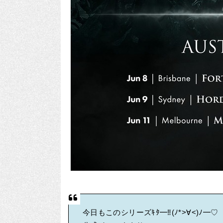
今日もこのシリーズｷﾀ━‼(ﾉ*>∀<)ﾉ━♡