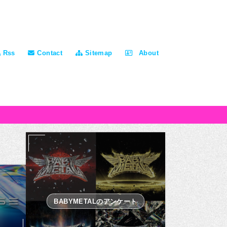
Rss
Contact
Sitemap
About
BABYMETALのアンケート