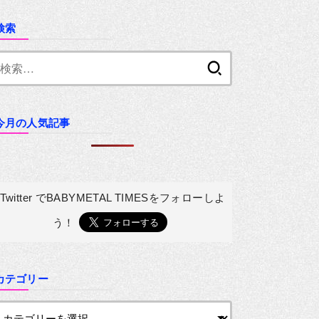
検索
検
索:
今月の人気記事
Twitter でBABYMETAL TIMESを
フォローしよ
う！
カテゴリー