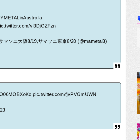
YMETALinAustralia
ic.twitter.com/vl3DjGZFzn
ソニ大阪8/19,サマソニ東京8/20 (@mametal3)
co/O06MOBXoKo
pic.twitter.com/fjvPVGmUWN
023