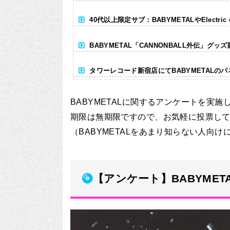
40代以上限定サブ：BABYMETALやElectr
BABYMETAL「CANNONBALL外伝」グッ
タワーレコード新宿店にてBABYMETALの
Powered by livedoor 相互RSS
BABYMETALに関するアンケートを実施
期限は無期限ですので、お気軽に投票し
（BABYMETALをあまり知らない人向
【アンケート】BABYME