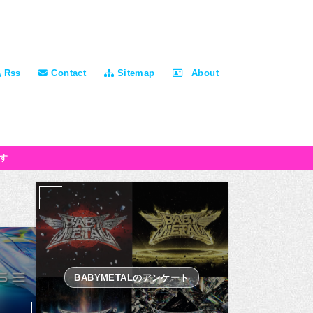
Rss
Contact
Sitemap
About
す
BABYMETALのアンケート