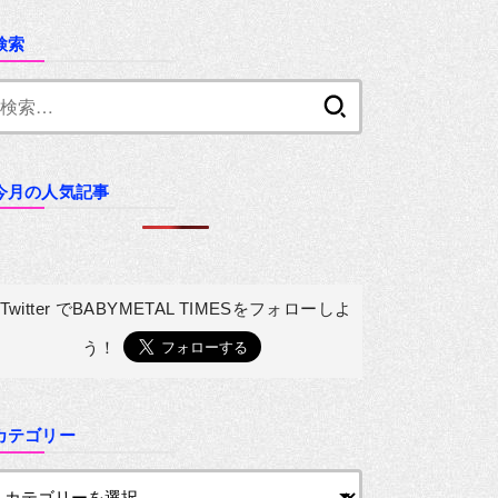
検索
検
索:
今月の人気記事
Twitter でBABYMETAL TIMESを
フォローしよ
う！
カテゴリー