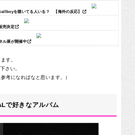
ic callboyを聴いてる人いる？ 【海外の反応】
ズ販売決定
パネル展が開催中
します。
て下さい。
けに参考になればなと思います。）
TALで好きなアルバム