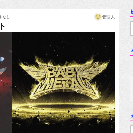
管理人
トなし
ト