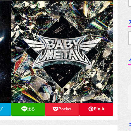
ブ
送る
Pocket
Pin it