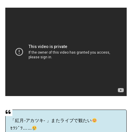
「紅月-アカツキ- 」またライブで観たい
ｾﾂｼﾞﾂ……