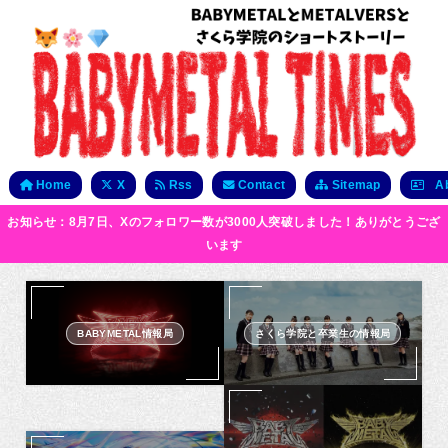
Home
X
Rss
Contact
Sitemap
Ab
お知らせ：8月7日、Xのフォロワー数が3000人突破しました！ありがとうござ
います
BABYMETAL情報局
さくら学院と卒業生の情報局