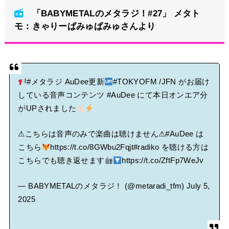
「BABYMETALのメタラジ！#27」 メタト
BABYMETAL「CANNONBALL外伝」グッズ販売決定
モ：きゃりーぱみゅぱみゅさんより
タワーレコード新宿店にてBABYMETALのパネル展が開催中
Powered by livedoor 相互RSS
#メタラジ
AuDee更新
#TOKYOFM
/JFN がお届け
している音声コンテンツ
#AuDee
にて本日オンエア分
がUPされました
⚠こちらは音声のみで楽曲は聴けません⚠
#AuDee
は
こちら
https://t.co/8GWbu2Fqjt
#radiko
を聴ける方は
こちらでも聴き返せます
https://t.co/ZftFp7WeJv
— BABYMETALのメタラジ！ (@metaradi_tfm)
July 5,
2025