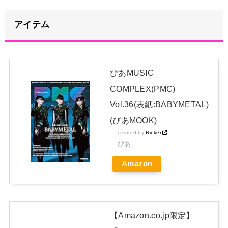
人２人も対象か
NEW!
【画像】影山優佳さん(25)、下着姿であたシコが止まらない
アイテム
NEW!
【セクシー】人気美人声優、太ももチラリｗｗｗｗｗｗｗｗｗ
ｗｗｗｗｗｗｗｗｗｗｗｗｗｗｗ
NEW!
ぴあMUSIC
池田瑛紗ちゃんが｢真珠の耳飾りの少女｣の魅力を語る！！！
COMPLEX(PMC)
【乃木坂46】
NEW!
Vol.36(表紙:BABYMETAL)
日本独自企画・限定生産盤「METAL FORTH (DELUXE
(ぴあMOOK)
created by
Rinker
JAPAN EDITION)」着弾
ぴあ
【BABYMETAL】METAL FORTH DELUXE JAPAN EDITION
Amazon
開封レビュー!
Powered by livedoor 相互RSS
【Amazon.co.jp限定】