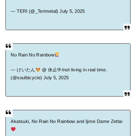
— TERI (@_Terimetal)
July 5, 2025
No Rain No Rainbow
— けいたん
@ 休止中/not living in real time.
(@soulbicycle)
July 5, 2025
Akatsuki, No Rain No Rainbow and Ijime Dame Zettai