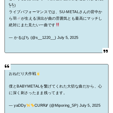
⁰̷̴͈ᵕ⁰̷̴͈ )
ライブパフォーマンスでは、SU-METALさんの背中か
ら羽
が生える演出が曲の雰囲気とも最高にマッチし
絶対にまた見たい一曲です
— かるぱち (@s__1220__)
July 5, 2025
おねだり大作戦
僕とBABYMETALを繋げてくれた大切な曲だから、心
に深く刺さったまま残ってます。
— yaDDy
ᏟUᏒᏒᎽ (@Miporing_SP)
July 5, 2025