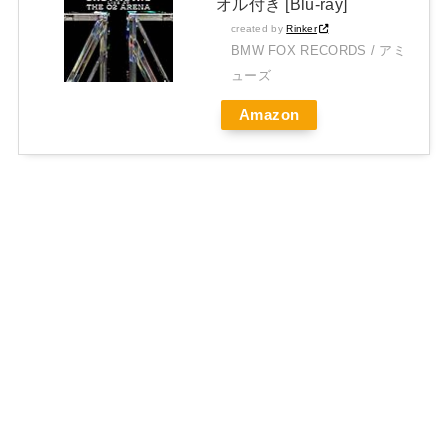
オル付き [Blu-ray]
created by
Rinker
BMW FOX RECORDS / アミ
ューズ
Amazon