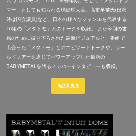
ム ザ ホルモン、HYDE ※登場順、そして「メタルドラ
マー」としても知られる現総理大臣、高市早苗氏(出演
時は国会議員)など、日本の様々なジャンルを代表する
16組の「メタトモ」とのトークを収録。 また今回の書
籍のために撮り下ろされた最新ビジュアルと、番組で
出会った「メタトモ」とのエピソードトークや、ワー
ルドツアーを通じてパワーアップした最新の
BABYMETALを語るメンバーインタビューも収録。
商品を見る