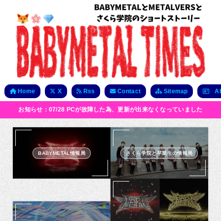
Home
X
Rss
Contact
Sitemap
Ab
お知らせ：07/28 PCが故障した為、更新が出来なくなっていました
BABYMETAL情報局
さくら学院と卒業生の情報局