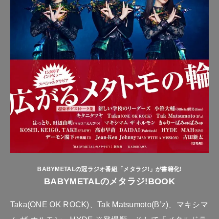
BABYMETALの冠ラジオ番組「メタラジ!」が書籍化!
BABYMETALのメタラジ!BOOK
Taka(ONE OK ROCK)、Tak Matsumoto(B’z)、マキシマ