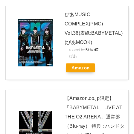
【悲報】黒柳徹子(92)がはま寿司で食いまくった結果ｗｗｗｗ
ｗｗｗｗｗｗｗｗｗｗｗｗｗｗｗｗｗｗｗｗ
NEW!
ぴあMUSIC
COMPLEX(PMC)
5期・6期 人気ランキング
NEW!
Vol.36(表紙:BABYMETAL)
日本独自企画・限定生産盤「METAL FORTH (DELUXE
(ぴあMOOK)
JAPAN EDITION)」着弾
created by
Rinker
【BABYMETAL】METAL FORTH DELUXE JAPAN EDITION
ぴあ
開封レビュー!
Amazon
Powered by livedoor 相互RSS
【Amazon.co.jp限定】
「BABYMETAL – LIVE AT
THE O2 ARENA」通常盤
（Blu-ray） 特典 : ハンドタ