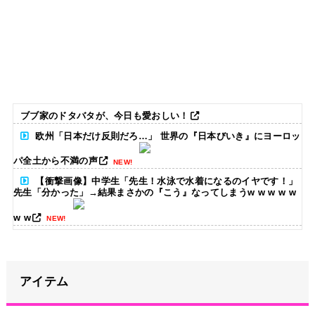
ブブ家のドタバタが、今日も愛おしい！
欧州「日本だけ反則だろ…」 世界の『日本びいき』にヨーロッ
パ全土から不満の声
NEW!
【衝撃画像】中学生「先生！水泳で水着になるのイヤです！」
先生「分かった」→結果まさかの『こう』なってしまうw w w w w
w w
NEW!
【画像】井上和の下半身、「着衣」と「ビキニ」を比較した結
果wwwwww
NEW!
アイテム
ハロ！コン 2026 グッズ追加！
NEW!