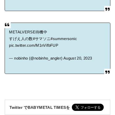
METALVERSE待機中
すげえ人の数
#サマソニ
#summersonic
pic.twitter.com/M1nVifbFUP
— nobinho (@nobinho_angler)
August 20, 2023
Twitter でBABYMETAL TIMESを