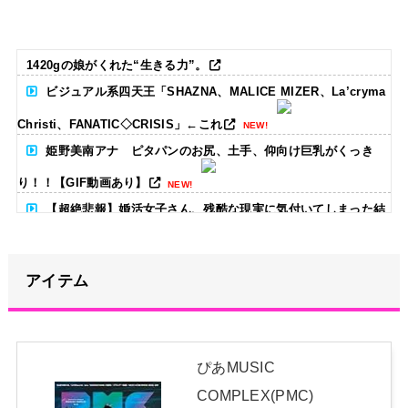
1420gの娘がくれた“生きる力”。
ビジュアル系四天王「SHAZNA、MALICE MIZER、La’cryma
Christi、FANATIC◇CRISIS」←これ
NEW!
姫野美南アナ ピタパンのお尻、土手、仰向け巨乳がくっき
り！！【GIF動画あり】
NEW!
【超絶悲報】婚活女子さん、残酷な現実に気付いてしまった結
果…
NEW!
【画像】仙台育英のマネージャー
アイテム
wwwwwwwwwwwwwwwwwww
NEW!
冨里奈央ちゃん、罰ゲームのセミをずっと気にしてたｗ【乃木
坂46】
NEW!
ぴあMUSIC
COMPLEX(PMC)
【画像】この声優のおしり
NEW!