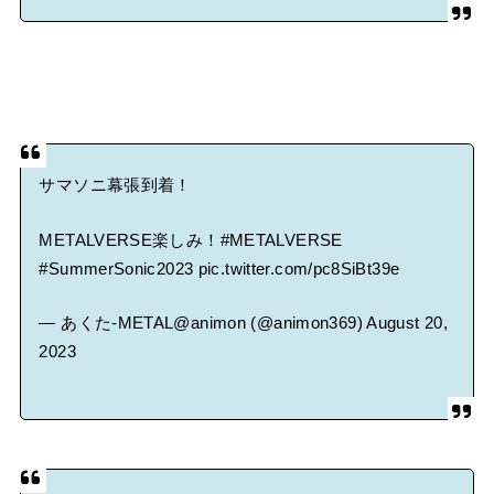
サマソニ幕張到着！
METALVERSE楽しみ！
#METALVERSE
#SummerSonic2023
pic.twitter.com/pc8SiBt39e
— あくた-METAL@animon (@animon369)
August 20,
2023