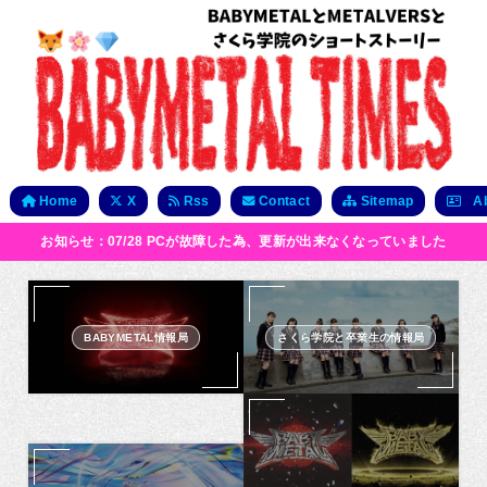
Home
X
Rss
Contact
Sitemap
Ab
お知らせ：07/28 PCが故障した為、更新が出来なくなっていました
BABYMETAL情報局
さくら学院と卒業生の情報局