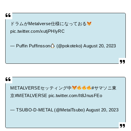
ドラムがMetalverse仕様になっておる
pic.twitter.com/xutjPHIyRC
— Puffin Puffinsson
(@pokoteko)
August 20, 2023
METALVERSEセッティング中
#サマソニ東
京
#METALVERSE
pic.twitter.com/It8JnusFEo
— TSUBO-D-METAL (@MetalTsubo)
August 20, 2023