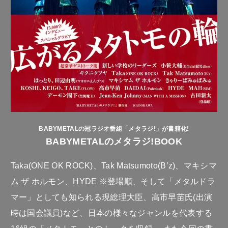
BABYMETALの冠ラジオ番組「メタラジ!」が書籍化!
BABYMETALのメタラジ!BOOK
Taka(ONE OK ROCK)、Tak Matsumoto(B’z)、マキシマ
ム ザ ホルモン、HYDE ※登場順、そして「メタルドラ
マー」としても知られる現総理大臣、高市早苗氏(出演
時は国会議員)など、日本の様々なジャンルを代表する