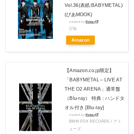
Vol.36(表紙:BABYMETAL)
日本独自企画・限定生産盤「METAL FORTH (DELUXE
(ぴあMOOK)
JAPAN EDITION)」着弾
created by
Rinker
【BABYMETAL】METAL FORTH DELUXE JAPAN EDITION
ぴあ
開封レビュー!
Amazon
Powered by livedoor 相互RSS
【Amazon.co.jp限定】
「BABYMETAL – LIVE AT
THE O2 ARENA」通常盤
（Blu-ray） 特典 : ハンドタ
オル付き [Blu-ray]
created by
Rinker
BMW FOX RECORDS / アミ
ューズ