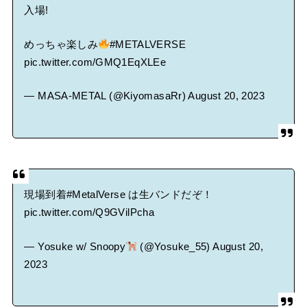
入場!
めっちゃ楽しみ
#METALVERSE
pic.twitter.com/GMQ1EqXLEe
— MASA-METAL (@KiyomasaRr)
August 20, 2023
現場到着
#MetalVerse
は生バンドだぞ！
pic.twitter.com/Q9GVilPcha
— Yosuke w/ Snoopy
(@Yosuke_55)
August 20,
2023