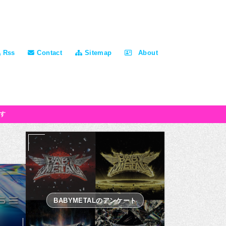
Rss
Contact
Sitemap
About
す
BABYMETALのアンケート