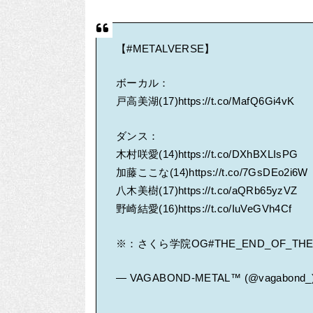
【
#METALVERSE
】
ボーカル：
戸高美湖(17)
https://t.co/MafQ6Gi4vK
ダンス：
木村咲愛(14)
https://t.co/DXhBXLIsPG
加藤ここな(14)
https://t.co/7GsDEo2i6W
八木美樹(17)
https://t.co/aQRb65yzVZ
野崎結愛(16)
https://t.co/IuVeGVh4Cf
※：さくら学院OG
#THE_END_OF_TH
— VAGABOND-METAL™ (@vagabond_