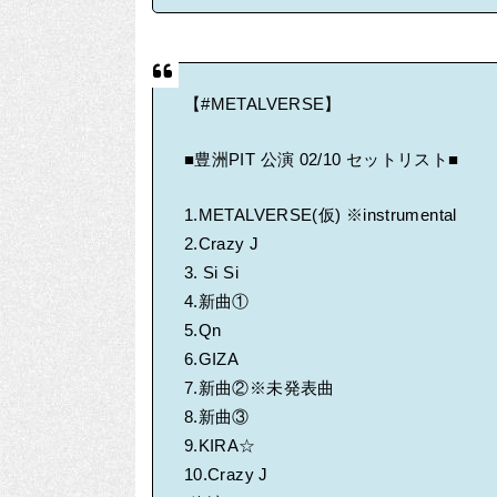
【
#METALVERSE
】
■豊洲PIT 公演 02/10 セットリスト■
1.METALVERSE(仮) ※instrumental
2.Crazy J
3. Si Si
4.新曲①
5.Qn
6.GIZA
7.新曲②※未発表曲
8.新曲③
9.KIRA☆
10.Crazy J