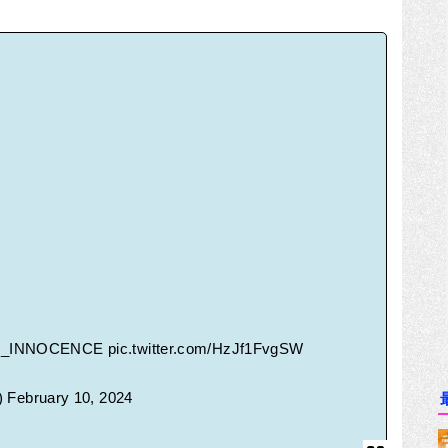
E_INNOCENCE
pic.twitter.com/HzJf1FvgSW
)
February 10, 2024