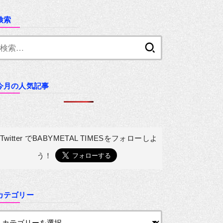
検索
検
索:
今月の人気記事
Twitter でBABYMETAL TIMESを
フォローしよ
う！
カテゴリー