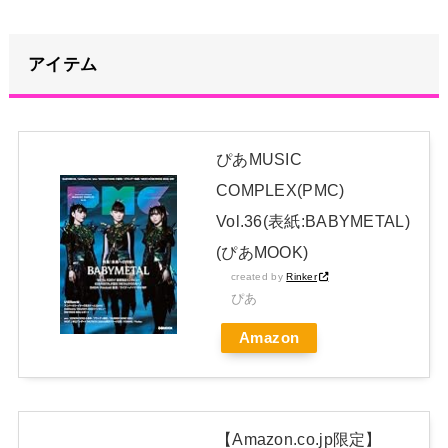
海外「日本なんて行くんじゃなかった…」 日本を知ってしまっ
たディズニー信者、帰国後『本家』に失望する事態に
NEW!
アイテム
【画像】福岡、こんなのが普通に走ってるｗｗｗｗｗｗｗｗｗ
ｗｗｗｗｗｗｗｗｗｗｗｗｗｗｗｗｗｗｗｗｗｗｗｗｗｗｗｗｗｗ
ｗ
NEW!
ぴあMUSIC
冨里奈央ちゃん、罰ゲームのセミをずっと気にしてたｗ【乃木
COMPLEX(PMC)
坂46】
NEW!
Vol.36(表紙:BABYMETAL)
冨里奈央ちゃん、罰ゲームのセミをずっと気にしてたｗ【乃木
(ぴあMOOK)
坂46】
NEW!
created by
Rinker
日本独自企画・限定生産盤「METAL FORTH (DELUXE
ぴあ
JAPAN EDITION)」着弾
Amazon
【BABYMETAL】METAL FORTH DELUXE JAPAN EDITION
開封レビュー!
Powered by livedoor 相互RSS
【Amazon.co.jp限定】