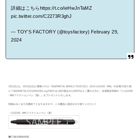
詳細はこちら
https://t.co/ieHwJnTaMZ
pic.twitter.com/C2273R3ghJ
— TOY'S FACTORY (@toysfactory)
February 29,
2024