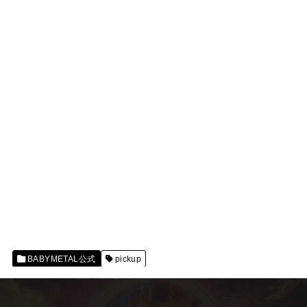
BABYMETAL公式
pickup