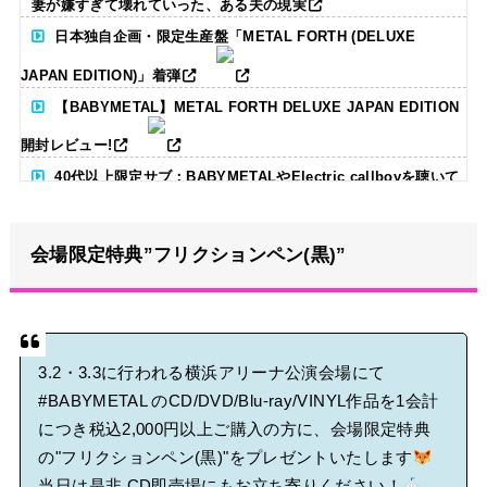
妻が嫌すぎて壊れていった、ある夫の現実
日本独自企画・限定生産盤「METAL FORTH (DELUXE
JAPAN EDITION)」着弾
【BABYMETAL】METAL FORTH DELUXE JAPAN EDITION
開封レビュー!
40代以上限定サブ：BABYMETALやElectric callboyを聴いて
る人いる？ 【海外の反応】
会場限定特典”フリクションペン(黒)”
BABYMETAL「CANNONBALL外伝」グッズ販売決定
タワーレコード新宿店にてBABYMETALのパネル展が開催中
3.2・3.3に行われる横浜アリーナ公演会場にて
Powered by livedoor 相互RSS
#BABYMETAL
のCD/DVD/Blu-ray/VINYL作品を1会計
につき税込2,000円以上ご購入の方に、会場限定特典
の"フリクションペン(黒)"をプレゼントいたします
当日は是非 CD即売場にもお立ち寄りください！