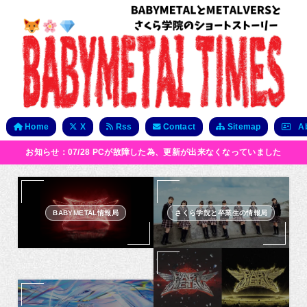
Home
X
Rss
Contact
Sitemap
Ab
お知らせ：07/28 PCが故障した為、更新が出来なくなっていました
BABYMETAL情報局
さくら学院と卒業生の情報局