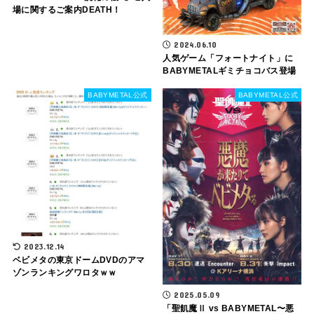
場に関するご案内DEATH！
2024.06.10
人気ゲーム「フォートナイト」に
BABYMETALギミチョコバス登場
BABYMETAL公式
BABYMETAL公式
2023.12.14
ベビメタの東京ドームDVDのアマ
ゾンランキングワロタｗｗ
2025.05.09
「聖飢魔Ⅱ vs BABYMETAL〜悪