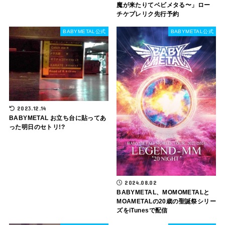
魔が来たりてベビメタる〜」ロー
チケプレリク先行予約
BABYMETAL公式
BABYMETAL公式
2023.12.14
BABYMETAL お立ち台に貼ってあ
った明日のセトリ!?
2024.08.02
BABYMETAL、MOMOMETALと
MOAMETALの20歳の聖誕祭シリー
ズをiTunesで配信