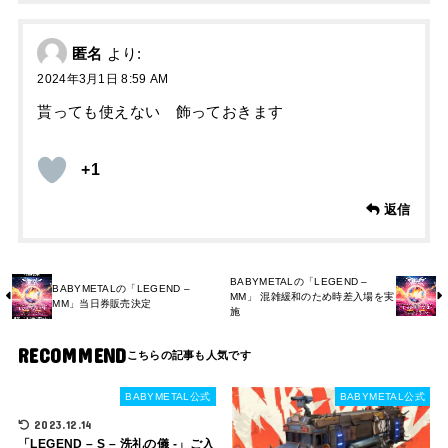
匿名
より:
2024年3月1日 8:59 AM
貰っても使えない 飾っておきます
+1
返信
BABYMETALの「LEGEND –
BABYMETALの「LEGEND –
MM」 混雑緩和のため時差入場を実
MM」当日券販売決定
施
RECOMMEND
BABYMETAL公式
BABYMETAL公式
2023.12.14
「LEGEND – S – 洗礼の儀 -」ご入