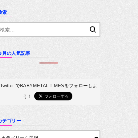
検索
検
索:
今月の人気記事
Twitter でBABYMETAL TIMESを
フォローしよ
う！
カテゴリー