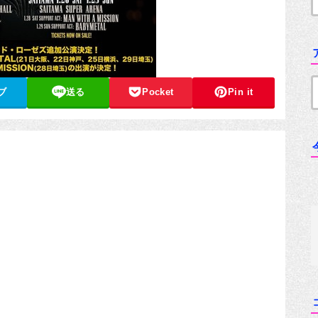
ブ
送る
Pocket
Pin it