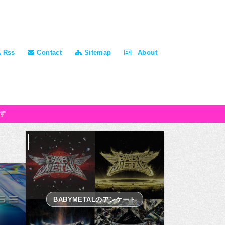
Rss
Contact
Sitemap
About
す
BABYMETALのアンケート