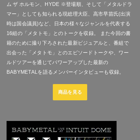
ム ザ ホルモン、HYDE ※登場順、そして「メタルドラ
マー」としても知られる現総理大臣、高市早苗氏(出演
時は国会議員)など、日本の様々なジャンルを代表する
16組の「メタトモ」とのトークを収録。 また今回の書
籍のために撮り下ろされた最新ビジュアルと、番組で
出会った「メタトモ」とのエピソードトークや、ワー
ルドツアーを通じてパワーアップした最新の
BABYMETALを語るメンバーインタビューも収録。
商品を見る