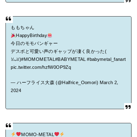
ももちゃん
HappyBirthday
今日のモモバンギャー
デスボと可愛い声のギャップが凄く良かった(⁠
⁠ꈍ⁠ᴗ⁠ꈍ⁠)
#MOMOMETAL
#BABYMETAL
#babymetal_fanart
pic.twitter.com/hzfW0OP9Zq
— ハーフライス大森 (@Halfrice_Oomori)
March 2,
2024
‍MOMO-METAL