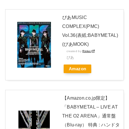
選考で落とされてしまう
NEW!
ぴあMUSIC
新体操で国体1位！ ついに現れた”リアル浅倉南ちゃん” 初
COMPLEX(PMC)
めての水着グラビアを独占スクープ！
Vol.36(表紙:BABYMETAL)
日本独自企画・限定生産盤「METAL FORTH (DELUXE
(ぴあMOOK)
JAPAN EDITION)」着弾
created by
Rinker
【BABYMETAL】METAL FORTH DELUXE JAPAN EDITION
ぴあ
開封レビュー!
Amazon
Powered by livedoor 相互RSS
【Amazon.co.jp限定】
「BABYMETAL – LIVE AT
THE O2 ARENA」通常盤
（Blu-ray） 特典 : ハンドタ