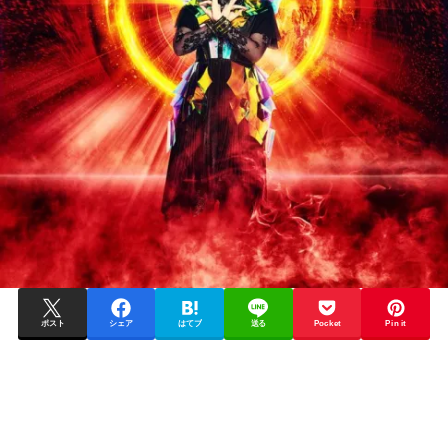
ポスト
シェア
はてブ
送る
Pocket
Pin it