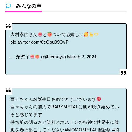
みんなの声
大村孝佳さん
と
ついてる嬉しい
pic.twitter.com/8cGpu09OvP
— 茉悠子
(@leemayu)
March 2, 2024
百々ちゃんお誕生日おめでとうございます
百々ちゃんの加入でBABYMETALに風が吹き始めてい
ると感じてます
持ち前の明るさと笑顔とボストンの精神で世界中に旋
風を巻き起こしてください
#MOMOMETAL聖誕祭
#岡