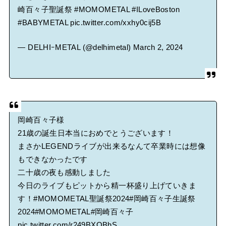
崎百々子聖誕祭
#MOMOMETAL
#ILoveBoston
#BABYMETAL
pic.twitter.com/xxhy0cij5B
— DELHIｰMETAL (@delhimetal)
March 2, 2024
岡崎百々子様
21歳の誕生日本当におめでとうございます！
まさかLEGENDライブが出来るなんて卒業時には想像
もできなかったです
二十歳の夜も感動しました
今日のライブもピットから精一杯盛り上げていきま
す！
#MOMOMETAL聖誕祭2024
#岡崎百々子生誕祭
2024
#MOMOMETAL
#岡崎百々子
pic.twitter.com/r249BXOBhS