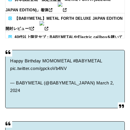
JAPAN EDITION)」着弾
【BABYMETAL】METAL FORTH DELUXE JAPAN EDITION
開封レビュー!
40代以上限定サブ：BABYMETALやElectric callboyを聴いて
る人いる？ 【海外の反応】
Happy Birthday MOMOMETAL
#BABYMETAL
BABYMETAL「CANNONBALL外伝」グッズ販売決定
pic.twitter.com/gpckoVb4NV
タワーレコード新宿店にてBABYMETALのパネル展が開催中
— BABYMETAL (@BABYMETAL_JAPAN)
March 2,
2024
Powered by livedoor 相互RSS