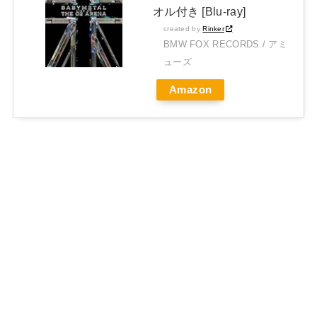
オル付き [Blu-ray]
created by
Rinker
BMW FOX RECORDS / アミ
ューズ
Amazon