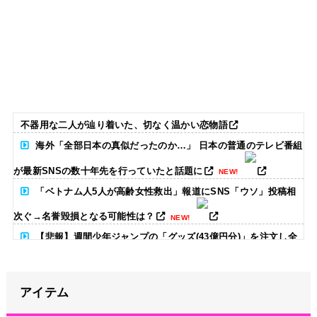
不器用な二人が辿り着いた、切なく温かい恋物語
海外「全部日本の真似だったのか…」 日本の普通のテレビ番組
が最新SNSの数十年先を行っていたと話題に
NEW!
「ベトナム人5人が高齢女性救出」報道にSNS「ウソ」投稿相
次ぐ→名誉毀損となる可能性は？
NEW!
【悲報】週間少年ジャンプの「グッズ(43億円分)」を注文し全
てキャンセルした女逮捕ｗｗｗｗｗｗｗｗ
NEW!
アイテム
北原ももがでかい
NEW!
上國料萌衣ちゃん、留学中にマックのバイトに応募するも書類