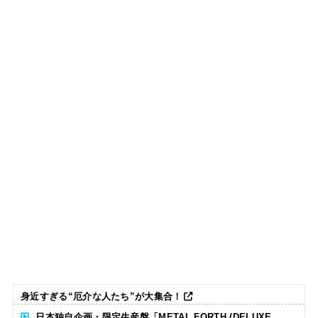
身近すぎる“厄介な人たち”が大集合！
日本独自企画・限定生産盤「METAL FORTH (DELUXE