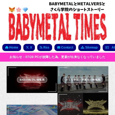
Home
X
Rss
Contact
Sitemap
Ab
お知らせ：07/28 PCが故障した為、更新が出来なくなっていました
BABYMETAL情報局
さくら学院と卒業生の情報局